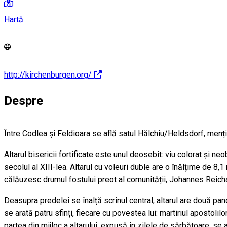
Hartă
http://kirchenburgen.org/
Despre
Între Codlea și Feldioara se află satul Hălchiu/Heldsdorf, mențio
Altarul bisericii fortificate este unul deosebit: viu colorat și n
secolul al XIII-lea. Altarul cu voleuri duble are o înălțime de 8,
călăuzesc drumul fostului preot al comunității, Johannes Reich
Deasupra predelei se înalță scrinul central; altarul are două pano
se arată patru sfinți, fiecare cu povestea lui: martiriul apostolil
partea din mijloc a altarului, expusă în zilele de sărbătoare, se af