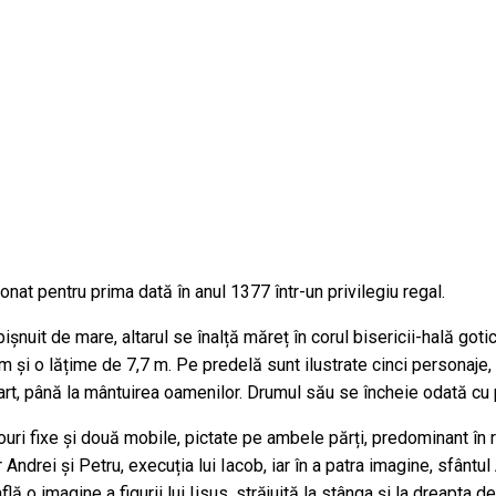
nat pentru prima dată în anul 1377 într-un privilegiu regal.
eobișnuit de mare, altarul se înalță măreț în corul bisericii-hală g
1 m și o lățime de 7,7 m. Pe predelă sunt ilustrate cinci personaje,
art, până la mântuirea oamenilor. Drumul său se încheie odată cu 
uri fixe și două mobile, pictate pe ambele părți, predominant în ro
or Andrei și Petru, execuția lui Iacob, iar în a patra imagine, sfântu
lă o imagine a figurii lui Iisus, străjuită la stânga și la dreapta d