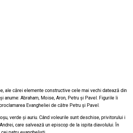
otice, ale cărei elemente constructive cele mai vechi datează din
 și anume: Abraham, Moise, Aron, Petru și Pavel. Figurile îi
proclamarea Evangheliei de către Petru și Pavel.
șu, verde și auriu. Când voleurile sunt deschise, privitorului i
l Andrei, care salvează un episcop de la ispita diavolului. În
e cei patru evangheliști.