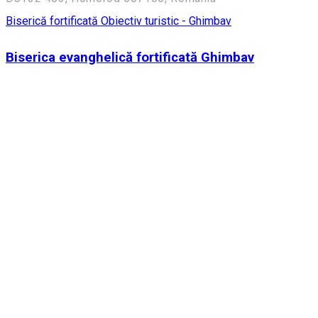
Biserică fortificată
Obiectiv turistic - Ghimbav
Biserica evanghelică fortificată Ghimbav