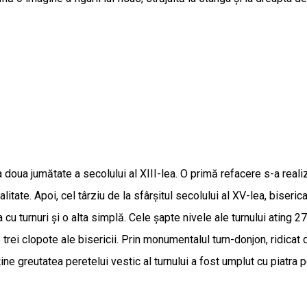
doua jumătate a secolului al XIII-lea. O primă refacere s-a realiz
tate. Apoi, cel târziu de la sfârșitul secolului al XV-lea, biserica
, una cu turnuri și o alta simplă. Cele șapte nivele ale turnului atin
rei clopote ale bisericii. Prin monumentalul turn-donjon, ridicat
ne greutatea peretelui vestic al turnului a fost umplut cu piatra p