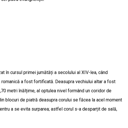
at în cursul primei jumătăți a secolului al XIV-lea, când
 romanică a fost fortificată. Deasupra vechiului altar a fost
g 27,70 metri înălțime, al optulea nivel formând un coridor de
 din blocuri de piatră deasupra corului se făcea la acel moment
entru a se evita surparea; astfel corul s-a desparțit de sală,