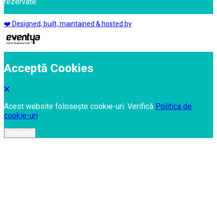
rezervate
❤️ Designed, built, maintained & hosted by
Acceptă Cookies
Acest website folosește cookie-uri. Verifică
Politica de
cookie-uri
Acceptă