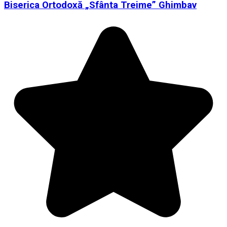
Biserica Ortodoxă „Sfânta Treime” Ghimbav