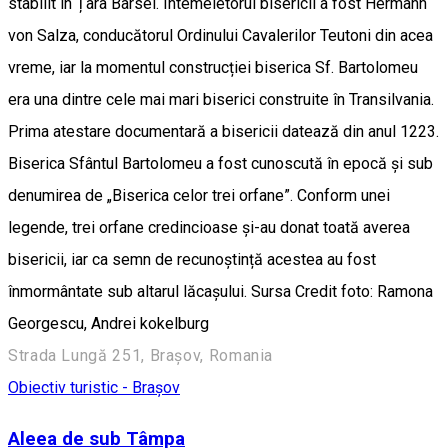
stabilit în Țara Bârsei. Întemeietorul bisericii a fost Hermann
von Salza, conducătorul Ordinului Cavalerilor Teutoni din acea
vreme, iar la momentul construcției biserica Sf. Bartolomeu
era una dintre cele mai mari biserici construite în Transilvania.
Prima atestare documentară a bisericii datează din anul 1223.
Biserica Sfântul Bartolomeu a fost cunoscută în epocă și sub
denumirea de „Biserica celor trei orfane”. Conform unei
legende, trei orfane credincioase și-au donat toată averea
bisericii, iar ca semn de recunoștință acestea au fost
înmormântate sub altarul lăcașului. Sursa Credit foto: Ramona
Georgescu, Andrei kokelburg
Strada Lungă 251, Brașov, Romania
Obiectiv turistic - Brașov
Aleea de sub Tâmpa