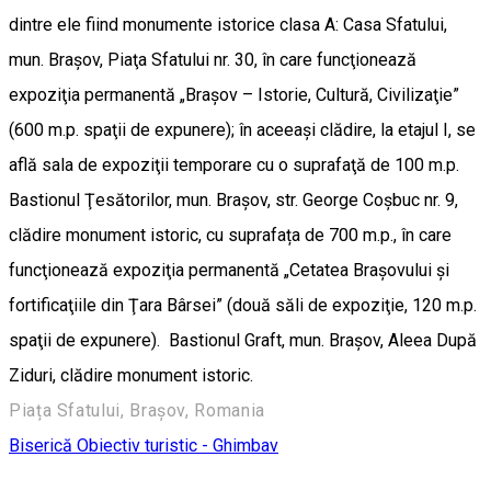
dintre ele fiind monumente istorice clasa A: Casa Sfatului,
mun. Braşov, Piaţa Sfatului nr. 30, în care funcţionează
expoziţia permanentă „Braşov – Istorie, Cultură, Civilizaţie”
(600 m.p. spaţii de expunere); în aceeaşi clădire, la etajul I, se
află sala de expoziţii temporare cu o suprafaţă de 100 m.p.
Bastionul Ţesătorilor, mun. Braşov, str. George Coşbuc nr. 9,
clădire monument istoric, cu suprafața de 700 m.p., în care
funcţionează expoziţia permanentă „Cetatea Braşovului şi
fortificaţiile din Ţara Bârsei” (două săli de expoziţie, 120 m.p.
spaţii de expunere). Bastionul Graft, mun. Braşov, Aleea După
Ziduri, clădire monument istoric.
Piața Sfatului, Brașov, Romania
Biserică
Obiectiv turistic - Ghimbav