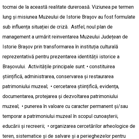
tocmai de la această realitate dureroasă. Viziunea pe termen
lung și misiunea Muzeului de Istorie Brașov au fost formulate
sub influența situației de criză. Astfel, noul plan de
management a urmărit reinventarea Muzeului Județean de
Istorie Brașov prin transformarea în instituția culturală
reprezentativă pentru prezentarea identității istorice a
Brașovului. Activitățile principale sunt: • constituirea
ştiințifică, administrarea, conservarea şi restaurarea
patrimoniului muzeal; • cercetarea ştiințifică, evidența,
documentarea, protejarea şi dezvoltarea patrimoniului
muzeal; • punerea în valoare cu caracter permanent şi/sau
temporar a patrimoniului muzeal în scopul cunoaşterii,
educării şi recreerii; • organizarea cercetărilor arheologice de
teren, sistematice şi de salvare şi a perieghezelor pentru