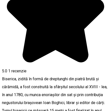
5.0
1 recenzie
Biserica, zidită în formă de dreptunghi din piatră brută și
cărămidă, a fost construită la sfârșitul secolului al XVIII - lea,
în anul 1780, cu munca enoriașilor din sat și prin contribuția
negustorului brașovean Ioan Boghici, librar și editor de cărți.
Turnul bisericii ce măsoară 15 metri a fost finalizat în anul