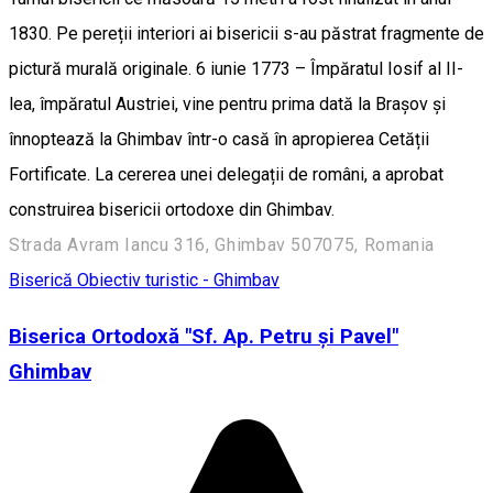
1830. Pe pereții interiori ai bisericii s-au păstrat fragmente de
pictură murală originale. 6 iunie 1773 – Împăratul Iosif al II-
lea, împăratul Austriei, vine pentru prima dată la Brașov și
înnoptează la Ghimbav într-o casă în apropierea Cetății
Fortificate. La cererea unei delegații de români, a aprobat
construirea bisericii ortodoxe din Ghimbav.
Strada Avram Iancu 316, Ghimbav 507075, Romania
Biserică
Obiectiv turistic - Ghimbav
Biserica Ortodoxă "Sf. Ap. Petru și Pavel"
Ghimbav