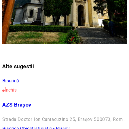
Alte sugestii
Biserică
Închis
AZS Brașov
Strada Doctor Ion Cantacuzino 25, Brașov 500073, Romania
Biserică
Obiectiv turistic - Brașov