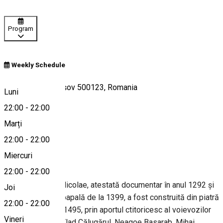
Program
Weekly Schedule
Piața Unirii 1, Brașov 500123, Romania
Luni
22:00
-
22:00
Marți
Hartă
22:00
-
22:00
Despre
Miercuri
22:00
-
22:00
Biserica Sfântul Nicolae, atestată documentar în anul 1292 și
Joi
amintită de Bula papală de la 1399, a fost construită din piatră
22:00
-
22:00
începând cu anul 1495, prin aportul ctitoricesc al voievozilor
Vineri
de peste munţi (Vlad Călugărul, Neagoe Basarab, Mihai