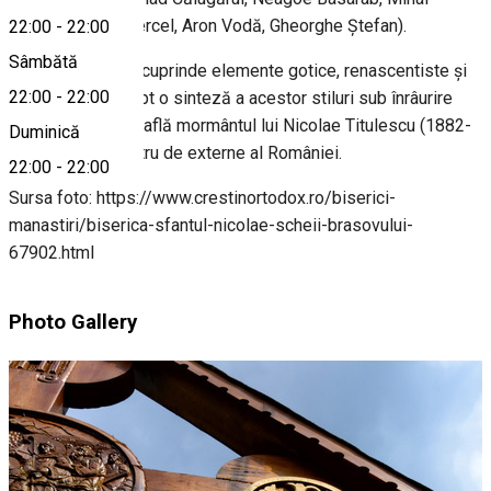
Viteazul, Petru Cercel, Aron Vodă, Gheorghe Ştefan).
22:00
-
22:00
Sâmbătă
Plastica bisericii cuprinde elemente gotice, renascentiste şi
22:00
-
22:00
baroce, fiind în fapt o sinteză a acestor stiluri sub înrâurire
bizantină. Aici se află mormântul lui Nicolae Titulescu (1882-
Duminică
1941), fost ministru de externe al României.
22:00
-
22:00
Sursa foto: https://www.crestinortodox.ro/biserici-
manastiri/biserica-sfantul-nicolae-scheii-brasovului-
67902.html
Photo Gallery