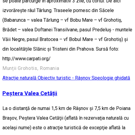
se poate parcurge în aproximativ 3 zile, cu cortul. De aici
izvorărește râul Târlung. Traseele pornesc din Săcele
(Babarunca – valea Tărlung – vf Bobu Mare – vf Grohotiș,
Brădet – valea Doftanei Transilvane, pasul Predeluș - muntele
Văii Negre, pasul Bratocea – vf Bobul Mare – vf Grohotiș) și
din localitățile Slănic și Tristeni din Prahova. Sursă foto:
http://www.carpati.org/
Munții Grohotis, Romania
Atracție naturală
Obiectiv turistic - Râșnov
Speologie ghidată
Peștera Valea Cetății
La o distanţă de numai 1,5 km de Râșnov şi 7,5 km de Poiana
Braşov, Peştera Valea Cetăţii (aflată în rezervaţia naturală cu
același nume) este o atracţie turistică de excepţie aflată la