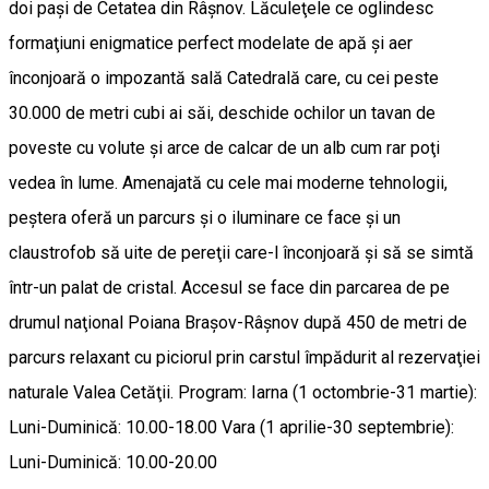
doi paşi de Cetatea din Râşnov. Lăculeţele ce oglindesc
formaţiuni enigmatice perfect modelate de apă şi aer
înconjoară o impozantă sală Catedrală care, cu cei peste
30.000 de metri cubi ai săi, deschide ochilor un tavan de
poveste cu volute şi arce de calcar de un alb cum rar poţi
vedea în lume. Amenajată cu cele mai moderne tehnologii,
peştera oferă un parcurs şi o iluminare ce face şi un
claustrofob să uite de pereţii care-l înconjoară şi să se simtă
într-un palat de cristal. Accesul se face din parcarea de pe
drumul naţional Poiana Braşov-Râşnov după 450 de metri de
parcurs relaxant cu piciorul prin carstul împădurit al rezervaţiei
naturale Valea Cetăţii. Program: Iarna (1 octombrie-31 martie):
Luni-Duminică: 10.00-18.00 Vara (1 aprilie-30 septembrie):
Luni-Duminică: 10.00-20.00