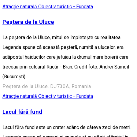
Atracție naturală
Obiectiv turistic - Fundata
Peștera de la Uluce
La peștera de la Uluce, mitul se împletește cu realitatea.
Legenda spune cã aceastã peșterã, numitã a ulucelor, era
adãpostul haiducilor care jefuiau la drumul mare boierii care
treceau prin culoarul Rucãr - Bran. Credit foto: Andrei Samoil
(București)
Peștera de la Uluce, DJ730A, Romania
Atracție naturală
Obiectiv turistic - Fundata
Lacul fără fund
Lacul fără fund este un crater adânc de câteva zeci de metri.