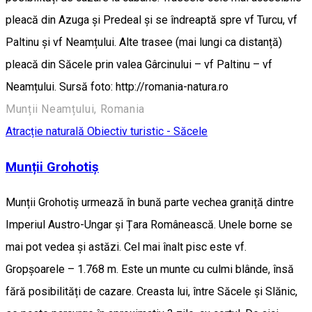
pleacă din Azuga și Predeal și se îndreaptă spre vf Turcu, vf
Paltinu și vf Neamțului. Alte trasee (mai lungi ca distanță)
pleacă din Săcele prin valea Gârcinului – vf Paltinu – vf
Neamțului. Sursă foto: http://romania-natura.ro
Munții Neamțului, Romania
Atracție naturală
Obiectiv turistic - Săcele
Munții Grohotiș
Munții Grohotiș urmează în bună parte vechea graniță dintre
Imperiul Austro-Ungar și Țara Românească. Unele borne se
mai pot vedea și astăzi. Cel mai înalt pisc este vf.
Gropșoarele – 1.768 m. Este un munte cu culmi blânde, însă
fără posibilități de cazare. Creasta lui, între Săcele și Slănic,