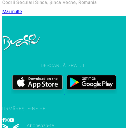
Codrii Seculari Sinca, Șinca Veche, Romania
Mai multe
DESCARCĂ GRATUIT
URMĂREȘTE-NE PE
Abonează-te