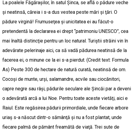
La poalele Făgăraşilor, în satul Şinca, se află o pădure veche
şi neatinsă, căreia i s-a dus vestea peste mări şi ţări. O
pădure virgină! Frumuseţea şi unicitatea ei au făcut-o
pretendentă la declara­rea ei drept “patrimoniu UNESCO”, cea
mai înaltă dis­tinc­ţie pentru un loc natural. Turiştii străini vin în
ade­vărate pelerinaje aici, ca să vadă pădurea neatinsă de la
facerea ei, o minune ce la ei s-a pierdut. (Credit text: Formula
As) Peste 300 de hectare de natură curată, neatinsă de om.
Cocoşi de munte, urşi, salaman­dre, acvile sau ciocănitori,
capre negre sau râşi, pădurile seculare ale Şincăi par a deveni
o adevărată arcă a lui Noe. Pen­tru toate aceste vietăţi, aici e
Raiul. Este regăsirea pădurii primordiale, unde fie­care arbore
uriaş s-a născut dintr-o să­mânţă şi nu a fost plantat, unde
fiecare palmă de pământ freamătă de viaţă. Trei sute de