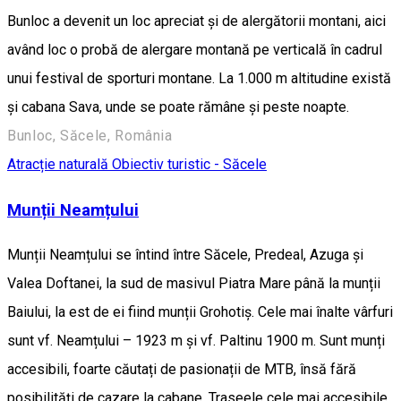
Bunloc a devenit un loc apreciat și de alergătorii montani, aici
având loc o probă de alergare montană pe verticală în cadrul
unui festival de sporturi montane. La 1.000 m altitudine există
și cabana Sava, unde se poate rămâne și peste noapte.
Bunloc, Săcele, România
Atracție naturală
Obiectiv turistic - Săcele
Munții Neamțului
Munții Neamțului se întind între Săcele, Predeal, Azuga și
Valea Doftanei, la sud de masivul Piatra Mare până la munții
Baiului, la est de ei fiind munții Grohotiș. Cele mai înalte vârfuri
sunt vf. Neamțului – 1923 m și vf. Paltinu 1900 m. Sunt munți
accesibili, foarte căutați de pasionații de MTB, însă fără
posibilități de cazare la cabane. Traseele cele mai accesibile