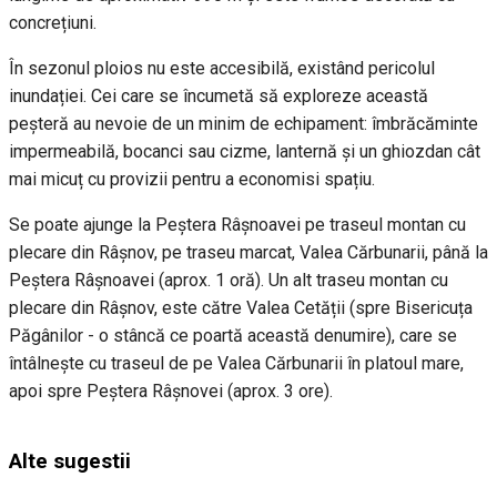
concrețiuni.
În sezonul ploios nu este accesibilă, existând pericolul
inundației. Cei care se încumetă să exploreze această
peșteră au nevoie de un minim de echipament: îmbrăcăminte
impermeabilă, bocanci sau cizme, lanternă și un ghiozdan cât
mai micuț cu provizii pentru a economisi spațiu.
Se poate ajunge la Peștera Râșnoavei pe traseul montan cu
plecare din Râșnov, pe traseu marcat, Valea Cărbunarii, până la
Peștera Râșnoavei (aprox. 1 oră). Un alt traseu montan cu
plecare din Râșnov, este către Valea Cetății (spre Bisericuța
Păgânilor - o stâncă ce poartă această denumire), care se
întâlnește cu traseul de pe Valea Cărbunarii în platoul mare,
apoi spre Peștera Râșnovei (aprox. 3 ore).
Alte sugestii