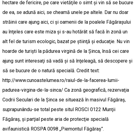
hectare de fericire, pe care vietă­ţile o simt şi vin să se bucure
de ea, se adună aici, se cheamă unele pe altele. Dar nu doar
străinii care ajung aici, ci şi oamenii de la poalele Făgăraşului
au înţeles care este miza şi s-au hotărât să facă în zonă un
alt fel de turism ecolo­gic, bazat pe ştiinţă şi educaţie. Nu vin
hoarde de tu­rişti la pădurea virgină de la Şinca, însă cei care
ajung sunt interesaţi să vadă şi să înţeleagă, să descopere şi
să se bucure de o natură specială. Credit text:
http://www.cunoastelumea.ro/raiul-de-la-facerea-lumii-
padurea-virgina-de-la-sinca/ Ca zonă geografică, rezervaţia
Codrii Seculari de la Şinca se situează în masivul Făgăraş,
suprapunându-se total peste situl ROSCI 0122 Munţii
Făgăraş, şi parţial peste aria de protecţie specială
avifaunistică ROSPA 0098 „Piemontul Făgăraş”.