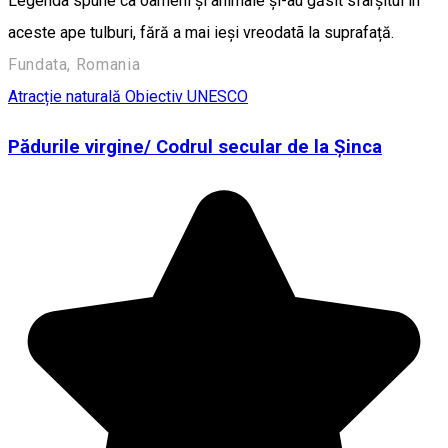
Legenda spune cã oameni și animale și-au găsit sfârșitul în
aceste ape tulburi, fără a mai ieși vreodatã la suprafață.
Fundata, Romania
Atracție naturală
Obiectiv UNESCO
Pădurile virgine/ Codrul secular de la Șinca