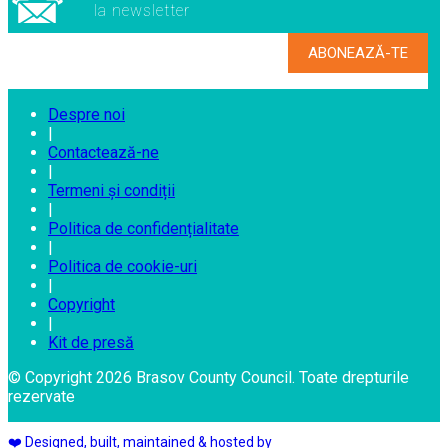
la newsletter
Despre noi
|
Contactează-ne
|
Termeni și condiții
|
Politica de confidențialitate
|
Politica de cookie-uri
|
Copyright
|
Kit de presă
© Copyright 2026 Brasov County Council. Toate drepturile
rezervate
❤️ Designed, built, maintained & hosted by