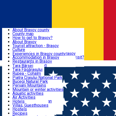
Sign In
Sign Up Free
BRAȘOV COUNTY
About Brașov county
County map
BRAȘOV
How to get to Brașov?
Tourist Information Centers
About Brașov
Tourist Guides
Tourist attraction - Brașov
EXPERIENCES
Brașov Tourism Recommendations
Culture
Historical tourist attractions
Tourist Information Center - Brașov
Experiences in Brașov county
What would a local recommend to visit?
Accommodation in Brașov
DESTINATIONS
Tourism news Brașov
Restaurants in Brasov
Română
Restaurants
Usefull information
Țara Bârsei
Țara Făgărașului
NATURE
Rupea - Cohalm
ECO Destinations
Piatra Craiului National Park
Bucegi Natural Park
ACTIVE TOURISM
Perșani Mountains
Făgăraș Mountains
Mountain or winter activities
Postăvarul Peak
Aquatic activities
ACCOMMODATION
Măgura Codlei
Air Activities
Ciucaș Mountains
Adventure, Equestrian
Hotels
Protected areas
Cycling, Running
Villas, Guesthouses
CULTURAL HERITAGE
Other natural attractions
Other activities
Hostels
Speoturism
Cottages
Recipes