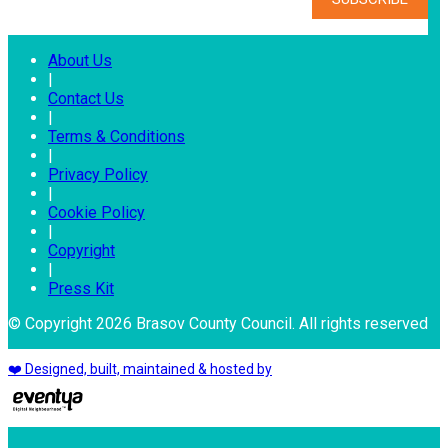
About Us
|
Contact Us
|
Terms & Conditions
|
Privacy Policy
|
Cookie Policy
|
Copyright
|
Press Kit
© Copyright 2026 Brasov County Council. All rights reserved
❤️ Designed, built, maintained & hosted by