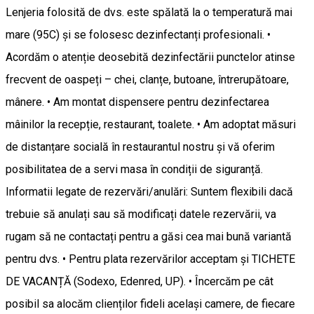
Lenjeria folosită de dvs. este spălată la o temperatură mai
mare (95C) și se folosesc dezinfectanți profesionali. •
Acordăm o atenție deosebită dezinfectării punctelor atinse
frecvent de oaspeți – chei, clanțe, butoane, întrerupătoare,
mânere. • Am montat dispensere pentru dezinfectarea
mâinilor la recepție, restaurant, toalete. • Am adoptat măsuri
de distanțare socială în restaurantul nostru și vă oferim
posibilitatea de a servi masa în condiții de siguranță.
Informatii legate de rezervări/anulări: Suntem flexibili dacă
trebuie să anulați sau să modificați datele rezervării, va
rugam să ne contactați pentru a găsi cea mai bună variantă
pentru dvs. • Pentru plata rezervărilor acceptam și TICHETE
DE VACANȚĂ (Sodexo, Edenred, UP). • Încercăm pe cât
posibil sa alocăm clienților fideli același camere, de fiecare