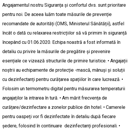
Angajamentul nostru Siguranța și confortul dvs. sunt prioritare
pentru noi. De aceea luăm toate măsurile de prevenție
recomandate de autorități (OMS, Ministerul Sănătății), astfel
încât o dată cu relaxarea restricțiilor să vă primim în siguranță
începând cu 01.06.2020. Echipa noastră a fost informată în
detaliu cu privire la măsurile de pregătire și prevenire
esențiale ce vizează structurile de primire turistice. • Angajații
noștrii au echipamente de protecție -mască, mânuși și soluții
cu dezinfectanți pentru curățarea spațiilor în care lucrează. •
Folosim un termometru digital pentru măsurarea temperaturii
angajaților la intrarea în tură. • Am mărit frecvența de
curățare/dezinfectare a zonelor publice din hotel. • Camerele
pentru oaspeți vor fi dezinfectate în detaliu după fiecare
ședere, folosind în continuare dezinfectanți profesionali. •