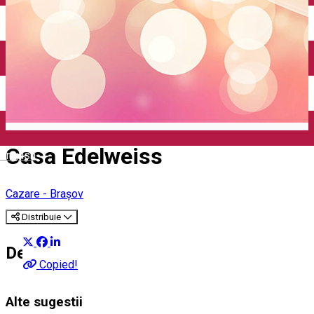
Casa Edelweiss
English
Cazare - Brașov
Distribuie
Despre
Copied!
Alte sugestii