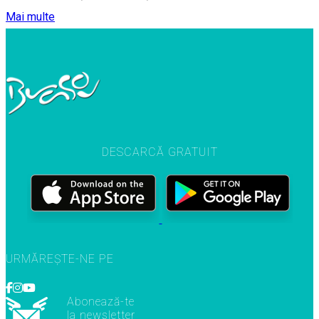
Mai multe
DESCARCĂ GRATUIT
URMĂREȘTE-NE PE
Abonează-te
la newsletter