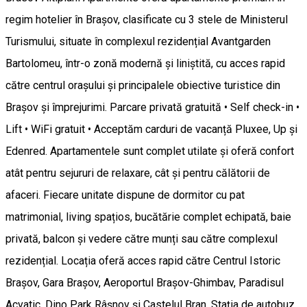
regim hotelier în Brașov, clasificate cu 3 stele de Ministerul
Turismului, situate în complexul rezidențial Avantgarden
Bartolomeu, într-o zonă modernă și liniștită, cu acces rapid
către centrul orașului și principalele obiective turistice din
Brașov și împrejurimi. Parcare privată gratuită • Self check-in •
Lift • WiFi gratuit • Acceptăm carduri de vacanță Pluxee, Up și
Edenred. Apartamentele sunt complet utilate și oferă confort
atât pentru sejururi de relaxare, cât și pentru călătorii de
afaceri. Fiecare unitate dispune de dormitor cu pat
matrimonial, living spațios, bucătărie complet echipată, baie
privată, balcon și vedere către munți sau către complexul
rezidențial. Locația oferă acces rapid către Centrul Istoric
Brașov, Gara Brașov, Aeroportul Brașov-Ghimbav, Paradisul
Acvatic, Dino Park Râșnov și Castelul Bran. Stația de autobuz