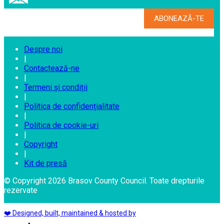
Despre noi
|
Contactează-ne
|
Termeni și condiții
|
Politica de confidențialitate
|
Politica de cookie-uri
|
Copyright
|
Kit de presă
© Copyright 2026 Brasov County Council. Toate drepturile
rezervate
❤️ Designed, built, maintained & hosted by