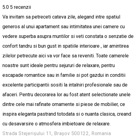
5.0
5
recenzii
Va invitam sa petreceti cateva zile, alegand intre spatiul
generos al unui apartament sau intimitatea unei camere cu
vedere superba asupra muntilor si veti constata o senzatie de
confort tandru si bun gust in spatiile interioare , iar amintirea
zilelor petrecute aici va vor face sa reveniti. Toate camerele
noastre sunt ideale pentru sejururi de relaxare, pentru
escapade romantice sau in familie si pot gazdui in conditii
excelente participantii sositi la intalniri profesionale sau de
afaceri. Pentru decorarea lor au fost atent selectionate unele
dintre cele mai rafinate ornamente si piese de mobilier, ce
inspira eleganta pastrand totodata si o nuanta clasica, creand
cu desavarsire o atmosfera imbietoare de relaxare.
Strada Stejerișului 11, Brașov 500122, Romania