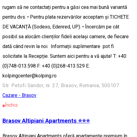
rugam să ne contactați pentru a găsi cea mai bună variantă
pentru dvs. • Pentru plata rezervărilor acceptam și TICHETE
DE VACANȚĂ (Sodexo, Edenred, UP). • Încercăm pe cât
posibil sa alocăm clienților fideli același camere, de fiecare
dată când revin la noi. Informații suplimentare pot fi
solicitate la Recepție. Suntem aici pentru a vă ajuta! T: +40
(0)748-013.598 F: +40 (0)268-413.529 E:
kolpingcenter@kolping.ro
Str. Petofi Sandor, nr. 27, Brasov, Romania, 500107
Cazare - Brașov
Închis
Brasov Altipiani Apartments ⭐️⭐️⭐️
Brasov Altipiani Apartments oferă apartamente premium în