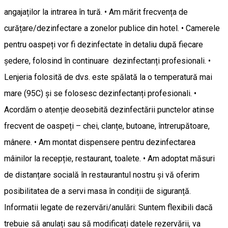
angajaților la intrarea în tură. • Am mărit frecvența de
curățare/dezinfectare a zonelor publice din hotel. • Camerele
pentru oaspeți vor fi dezinfectate în detaliu după fiecare
ședere, folosind în continuare dezinfectanți profesionali. •
Lenjeria folosită de dvs. este spălată la o temperatură mai
mare (95C) și se folosesc dezinfectanți profesionali. •
Acordăm o atenție deosebită dezinfectării punctelor atinse
frecvent de oaspeți – chei, clanțe, butoane, întrerupătoare,
mânere. • Am montat dispensere pentru dezinfectarea
mâinilor la recepție, restaurant, toalete. • Am adoptat măsuri
de distanțare socială în restaurantul nostru și vă oferim
posibilitatea de a servi masa în condiții de siguranță.
Informatii legate de rezervări/anulări: Suntem flexibili dacă
trebuie să anulați sau să modificați datele rezervării, va