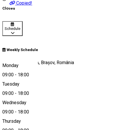
Copied!
Closed
Schedule
Weekly Schedule
Strada Bârsei 20A, Brașov, România
Monday
09:00
-
18:00
Tuesday
Map
09:00
-
18:00
Wednesday
09:00
-
18:00
0746092707
Thursday