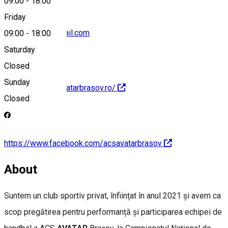
09:00
-
18:00
Friday
titusdonosa@gmail.com
09:00
-
18:00
Saturday
Closed
Sunday
https://www.csavatarbrasov.ro/
Closed
https://www.facebook.com/acsavatarbrasov
About
Suntem un club sportiv privat, înființat în anul 2021 și avem ca
scop pregătirea pentru performanță și participarea echipei de