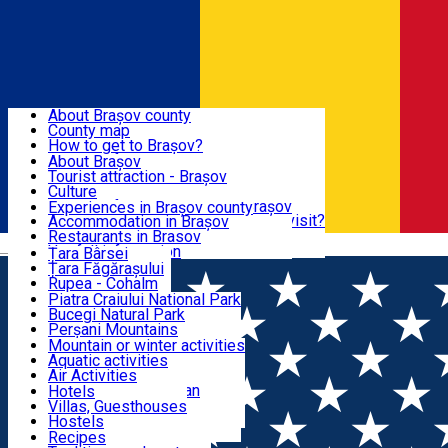
Sign In
Sign Up Free
BRAȘOV COUNTY
About Brașov county
County map
BRAȘOV
How to get to Brașov?
Tourist Information Centers
About Brașov
Tourist Guides
Tourist attraction - Brașov
EXPERIENCES
Brașov Tourism Recommendations
Culture
Historical tourist attractions
Tourist Information Center - Brașov
Experiences in Brașov county
What would a local recommend to visit?
Accommodation in Brașov
DESTINATIONS
Tourism news Brașov
Restaurants in Brasov
Română
Restaurants
Usefull information
Țara Bârsei
Țara Făgărașului
NATURE
Rupea - Cohalm
ECO Destinations
Piatra Craiului National Park
Bucegi Natural Park
ACTIVE TOURISM
Perșani Mountains
Făgăraș Mountains
Mountain or winter activities
Postăvarul Peak
Aquatic activities
ACCOMMODATION
Măgura Codlei
Air Activities
Ciucaș Mountains
Adventure, Equestrian
Hotels
Protected areas
Cycling, Running
Villas, Guesthouses
CULTURAL HERITAGE
Other natural attractions
Other activities
Hostels
Speoturism
Cottages
Recipes