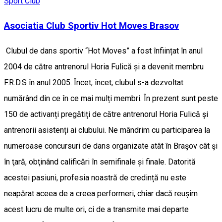
Sport Club
Asociatia Club Sportiv Hot Moves Brasov
Clubul de dans sportiv “Hot Moves” a fost înființat în anul
2004 de către antrenorul Horia Fulică și a devenit membru
F.R.D.S în anul 2005. Încet, încet, clubul s-a dezvoltat
numărând din ce în ce mai mulți membri. În prezent sunt peste
150 de activanți pregătiți de către antrenorul Horia Fulică și
antrenorii asistenți ai clubului. Ne mândrim cu participarea la
numeroase concursuri de dans organizate atât în Braşov cât şi
în ţară, obţinând calificări în semifinale și finale. Datorită
acestei pasiuni, profesia noastră de credință nu este
neapărat aceea de a creea performeri, chiar dacă reușim
acest lucru de multe ori, ci de a transmite mai departe