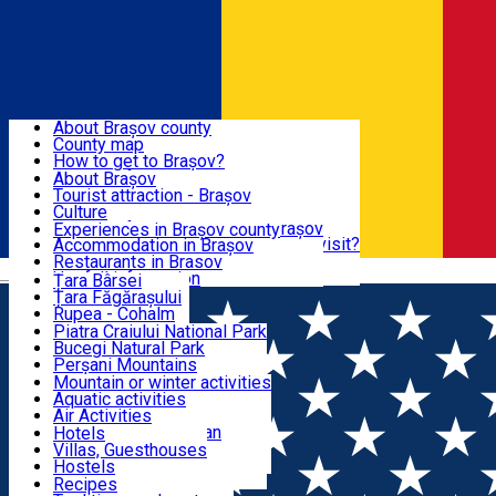
Sign In
Sign Up Free
BRAȘOV COUNTY
About Brașov county
County map
BRAȘOV
How to get to Brașov?
Tourist Information Centers
About Brașov
Tourist Guides
Tourist attraction - Brașov
EXPERIENCES
Brașov Tourism Recommendations
Culture
Historical tourist attractions
Tourist Information Center - Brașov
Experiences in Brașov county
What would a local recommend to visit?
Accommodation in Brașov
DESTINATIONS
Tourism news Brașov
Restaurants in Brasov
Română
Restaurants
Usefull information
Țara Bârsei
Țara Făgărașului
NATURE
Rupea - Cohalm
ECO Destinations
Piatra Craiului National Park
Bucegi Natural Park
ACTIVE TOURISM
Perșani Mountains
Făgăraș Mountains
Mountain or winter activities
Postăvarul Peak
Aquatic activities
ACCOMMODATION
Măgura Codlei
Air Activities
Ciucaș Mountains
Adventure, Equestrian
Hotels
Protected areas
Cycling, Running
Villas, Guesthouses
CULTURAL HERITAGE
Other natural attractions
Other activities
Hostels
Speoturism
Cottages
Recipes