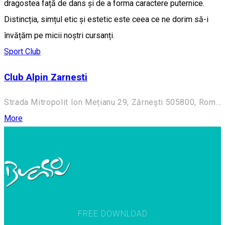
dragostea față de dans și de a forma caractere puternice.
Distincția, simțul etic și estetic este ceea ce ne dorim să-i
învățăm pe micii noștri cursanți.
Sport Club
Club Alpin Zarnesti
Strada Mitropolit Ion Mețianu 29, Zărnești 505800, Romania
More
FREE DOWNLOAD