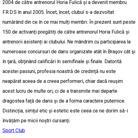
2004 de către antrenorul Horia Fulică și a devenit membru
F.R.D.S în anul 2005. Încet, încet, clubul s-a dezvoltat
numărând din ce în ce mai mulți membri. În prezent sunt peste
150 de activanți pregătiți de către antrenorul Horia Fulică și
antrenorii asistenți ai clubului. Ne mândrim cu participarea la
numeroase concursuri de dans organizate atât în Braşov cât şi
în ţară, obţinând calificări în semifinale și finale. Datorită
acestei pasiuni, profesia noastră de credință nu este
neapărat aceea de a creea performeri, chiar dacă reușim
acest lucru de multe ori, ci de a transmite mai departe
dragostea față de dans și de a forma caractere puternice.
Distincția, simțul etic și estetic este ceea ce ne dorim să-i
învățăm pe micii noștri cursanți.
Sport Club