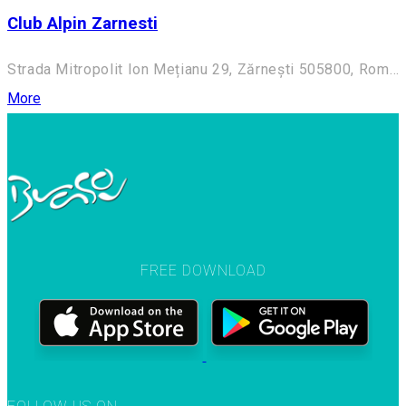
Club Alpin Zarnesti
Strada Mitropolit Ion Mețianu 29, Zărnești 505800, Romania
More
FREE DOWNLOAD