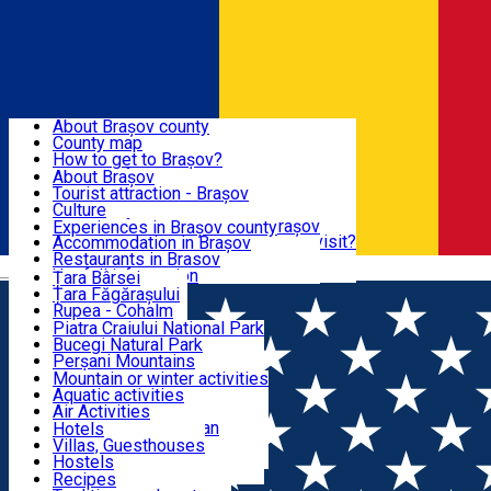
Sign In
Sign Up Free
BRAȘOV COUNTY
About Brașov county
County map
BRAȘOV
How to get to Brașov?
Tourist Information Centers
About Brașov
Tourist Guides
Tourist attraction - Brașov
EXPERIENCES
Brașov Tourism Recommendations
Culture
Historical tourist attractions
Tourist Information Center - Brașov
Experiences in Brașov county
What would a local recommend to visit?
Accommodation in Brașov
DESTINATIONS
Tourism news Brașov
Restaurants in Brasov
Română
Restaurants
Usefull information
Țara Bârsei
Țara Făgărașului
NATURE
Rupea - Cohalm
ECO Destinations
Piatra Craiului National Park
Bucegi Natural Park
ACTIVE TOURISM
Perșani Mountains
Făgăraș Mountains
Mountain or winter activities
Postăvarul Peak
Aquatic activities
ACCOMMODATION
Măgura Codlei
Air Activities
Ciucaș Mountains
Adventure, Equestrian
Hotels
Protected areas
Cycling, Running
Villas, Guesthouses
CULTURAL HERITAGE
Other natural attractions
Other activities
Hostels
Speoturism
Cottages
Recipes