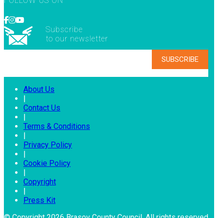
FOLLOW US ON
Subscribe
to our newsletter
About Us
|
Contact Us
|
Terms & Conditions
|
Privacy Policy
|
Cookie Policy
|
Copyright
|
Press Kit
© Copyright 2026 Brasov County Council. All rights reserved