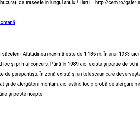
bucurați de traseele in lungul anului! Harți – http://cem.ro/galeri
montană
ăceleni. Altitudinea maximă este de 1.185 m. În anul 1933 aici a 
 loc și primul concurs. Până în 1989 aici exista și pârtie de schi 
e de parapantiști. În zonă există și un telescaun care deservește
at și de alergătorii montani, aici având loc o probă de alergare mo
âne și peste noapte.