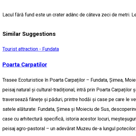
Lacul fără fund este un crater adânc de câteva zeci de metri. Le
Similar Suggestions
Tourist attraction - Fundata
Poarta Carpatilor
Trasee Ecoturistice în Poarta Carpaților – Fundata, Șirnea, Moi
peisaj natural și cultural-tradițional, intră prin Poarta Carpațilo
traversează fânețe și păduri, printre hodăi și case pe care le ve
satele alăturate: Fundata, Șirnea și Moieciu de Sus, descoperind c
case cu arhitectură specifică, istoria acestor locuri, meșteșuguri
peisaj agro-pastoral – un adevărat Muzeu de-a lungul potecilor. Al