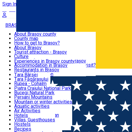
Sign In
Sign Up Free
BRAȘOV COUNTY
About Brașov county
County map
BRAȘOV
How to get to Brașov?
Tourist Information Centers
About Brașov
Tourist Guides
Tourist attraction - Brașov
EXPERIENCES
Brașov Tourism Recommendations
Culture
Historical tourist attractions
Tourist Information Center - Brașov
Experiences in Brașov county
What would a local recommend to visit?
Accommodation in Brașov
DESTINATIONS
Tourism news Brașov
Restaurants in Brasov
Română
Restaurants
Usefull information
Țara Bârsei
Țara Făgărașului
NATURE
Rupea - Cohalm
ECO Destinations
Piatra Craiului National Park
Bucegi Natural Park
ACTIVE TOURISM
Perșani Mountains
Făgăraș Mountains
Mountain or winter activities
Postăvarul Peak
Aquatic activities
ACCOMMODATION
Măgura Codlei
Air Activities
Ciucaș Mountains
Adventure, Equestrian
Hotels
Protected areas
Cycling, Running
Villas, Guesthouses
CULTURAL HERITAGE
Other natural attractions
Other activities
Hostels
Speoturism
Cottages
Recipes