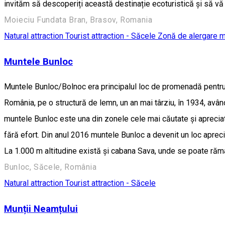
invităm să descoperiți această destinație ecoturistică și să vă 
Moieciu Fundata Bran, Brasov, Romania
Natural attraction
Tourist attraction - Săcele
Zonă de alergare 
Muntele Bunloc
Muntele Bunloc/Bolnoc era principalul loc de promenadă pentru s
România, pe o structură de lemn, un an mai târziu, în 1934, având
muntele Bunloc este una din zonele cele mai căutate și apreciat
fără efort. Din anul 2016 muntele Bunloc a devenit un loc apreci
La 1.000 m altitudine există și cabana Sava, unde se poate răm
Bunloc, Săcele, România
Natural attraction
Tourist attraction - Săcele
Munții Neamțului