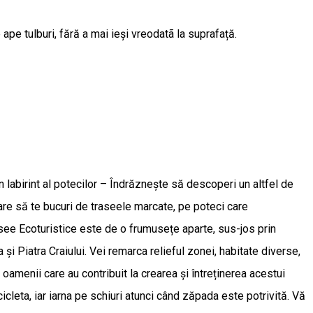
pe tulburi, fără a mai ieși vreodatã la suprafață.
labirint al potecilor – Îndrăznește să descoperi un altfel de
imbare să te bucuri de traseele marcate, pe poteci care
rasee Ecoturistice este de o frumusețe aparte, sus-jos prin
și Piatra Craiului. Vei remarca relieful zonei, habitate diverse,
 oamenii care au contribuit la crearea și întreținerea acestui
icleta, iar iarna pe schiuri atunci când zăpada este potrivită. Vă