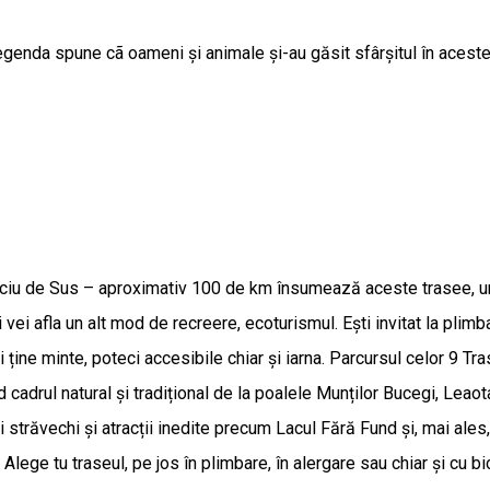
genda spune cã oameni și animale și-au găsit sfârșitul în aceste a
eciu de Sus – aproximativ 100 de km însumează aceste trasee, un 
r și vei afla un alt mod de recreere, ecoturismul. Ești invitat la pl
i ține minte, poteci accesibile chiar și iarna. Parcursul celor 9 T
adrul natural și tradițional de la poalele Munților Bucegi, Leaota 
 străvechi și atracții inedite precum Lacul Fără Fund și, mai ales,
ege tu traseul, pe jos în plimbare, în alergare sau chiar și cu bic