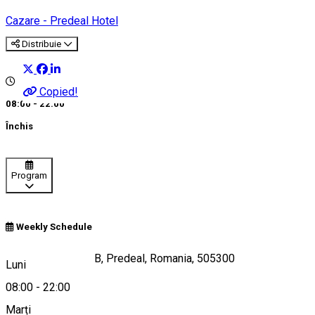
Cazare - Predeal
Hotel
Distribuie
Copied!
08:00 - 22:00
Închis
Program
Weekly Schedule
Str.Teleferic, Nr. 8 B, Predeal, Romania, 505300
Luni
08:00
-
22:00
Marți
Hartă