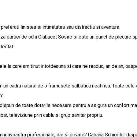
erati linistea si intimitatea sau distractia si aventura.
baza partiei de schi Clabucet Sosire si este un punct de plecare s
testat.
ele la care am tinut intotdeauna si care ne readuc, an de an, oaspet
tr-un cadru natural de o frumusete salbatica neatinsa. Toate cele 4
re.
dispun de toate dotarile necesare pentru a asigura un confort maxi
ar, televiziune prin cablu si grup sanitar propriu.
umneavoastra profesionale, dar si private? Cabana Schiorilor dispu