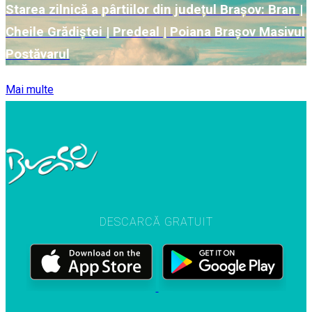
Starea zilnică a pârtiilor din județul Brașov: Bran |
Cheile Grădiștei | Predeal | Poiana Brașov Masivul
Postăvarul
Mai multe
DESCARCĂ GRATUIT