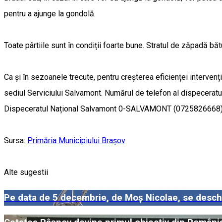
pentru a ajunge la gondolă.
Toate pârtiile sunt în condiții foarte bune. Stratul de zăpadă bă
Ca și în sezoanele trecute, pentru creșterea eficienței intervenți
sediul Serviciului Salvamont. Numărul de telefon al dispeceratu
Dispeceratul Național Salvamont 0-SALVAMONT (0725826668)
Sursa:
Primăria Municipiului Brașov
Alte sugestii
Pe data de 5 decembrie, de Moș Nicolae, se deschi