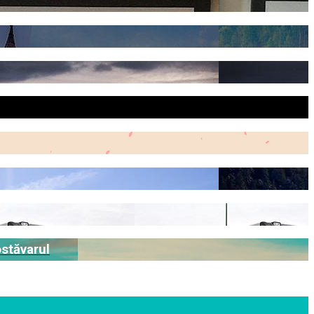
ostăvarul