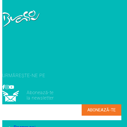
URMĂREȘTE-NE PE
Abonează-te
la newsletter