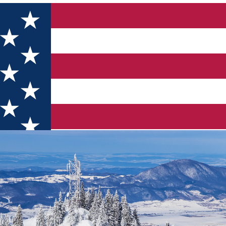
in al României are loc în Poiana Brașov în perioada 22-25 februa