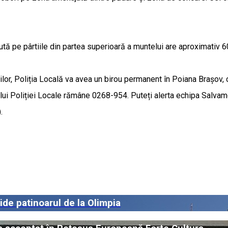
tută pe pârtiile din partea superioară a muntelui are aproximativ 6
ilor, Poliția Locală va avea un birou permanent în Poiana Brașov, ce
lui Poliției Locale rămâne 0268-954. Puteți alerta echipa Salvam
.
de patinoarul de la Olimpia