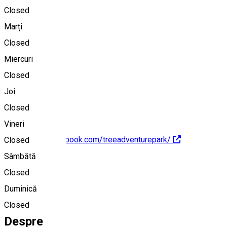
Closed
Marți
Hartă
Closed
Miercuri
Closed
0761973867
Joi
Closed
Vineri
https://www.facebook.com/treeadventurepark/
Closed
Sâmbătă
Closed
Duminică
0761973867
Closed
Despre