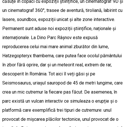
căsuțe în copaci cu expoziții științifice, un cinematograf 9D și
un cinematograf 360°, trasee de aventură, tiroliană, labirint cu
lasere, soundbox, expoziții unicat și alte zone interactive.
Permanent sunt aduse noi expoziții științifice, naționale și
internaționale. La Dino Parc Râșnov este expusă
reproducerea celui mai mare animal zburător din lume,
Hatzegopteryx thambema, care putea face ocolul pământului
în zbor fără oprire, dar și un meteorit real, extrem de rar,
descoperit în România. Tot aici îl veți găsi și pe
Seismosaurus, uriașul sauropod de 45 de metri lungime, care
crea un mic cutremur la fiecare pas făcut. De asemenea, în
parc există un vulcan interactiv ce simuleaza o erupție și o
platformă care exemplifică trei tipuri de cutremure: unul
provocat de mișcarea plăcilor tectonice, unul provocat de o