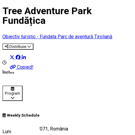
Tree Adventure Park
Fundățica
Obiectiv turistic - Fundata
Parc de aventură
Tiroliană
Distribuie
Copied!
Închis
Program
Weekly Schedule
49, Fundățica 507071, România
Luni