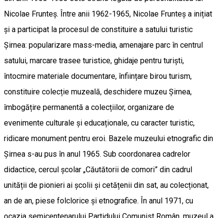
Nicolae Frunteș. Între anii 1962-1965, Nicolae Frunteș a inițiat
și a participat la procesul de constituire a satului turistic
Șirnea: popularizare mass-media, amenajare parc în centrul
satului, marcare trasee turistice, ghidaje pentru turiști,
întocmire materiale documentare, înființare birou turism,
constituire colecție muzeală, deschidere muzeu Șirnea,
îmbogățire permanentă a colecțiilor, organizare de
evenimente culturale și educaționale, cu caracter turistic,
ridicare monument pentru eroi. Bazele muzeului etnografic din
Șirnea s-au pus în anul 1965. Sub coordonarea cadrelor
didactice, cercul școlar „Căutătorii de comori” din cadrul
unității de pionieri ai școlii și cetățenii din sat, au colecționat,
an de an, piese folclorice și etnografice. În anul 1971, cu
ocazia semicentenarului Partidului Comunist Român, muzeul a