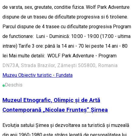
de varsta, sex, greutate, conditie fizica. Wolf Park Adventure
dispune de un traseu de dificultate progresiva si 6 tiroliene.
Parcul dispune de 4 trasee cu dificultate progresiva Program
de functionare: Luni - Duminică: 10:00 - 19:00 (17:00 - ultima
intrare) Tarife 3 ore: până la 14 ani - 70 lei peste 14 ani - 80
lei Mai multe detalii: WOLF Park Adventure - Program
DN73A, Strada Brazilor, Zărnești 505800, Romania
Muzeu
Obiectiv turistic - Fundata
Deschis
Muzeul Etnografic, Olimpic și de Artă
Contemporană „Nicolae Frunteș” Șirnea
Evoluția satului Șirnea și dezvoltarea sa turistică și muzeală
din anii 1960-1980 este strâns legată de personalitatea lui