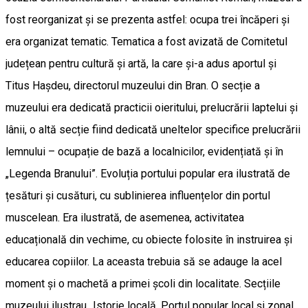
fost reorganizat și se prezenta astfel: ocupa trei încăperi și
era organizat tematic. Tematica a fost avizată de Comitetul
județean pentru cultură și artă, la care și-a adus aportul și
Titus Hașdeu, directorul muzeului din Bran. O secție a
muzeului era dedicată practicii oieritului, prelucrării laptelui și
lânii, o altă secție fiind dedicată uneltelor specifice prelucrării
lemnului – ocupație de bază a localnicilor, evidențiată și în
„Legenda Branului”. Evoluția portului popular era ilustrată de
țesături și cusături, cu sublinierea influențelor din portul
muscelean. Era ilustrată, de asemenea, activitatea
educațională din vechime, cu obiecte folosite în instruirea și
educarea copiilor. La aceasta trebuia să se adauge la acel
moment și o machetă a primei școli din localitate. Secțiile
muzeului ilustrau „Istorie locală, Portul popular local și zonal,