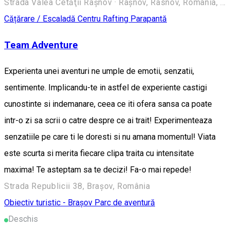
Strada Valea Cetăţii Râşnov · Râșnov, Rasnov, Romania, 505400
Cățărare / Escaladă
Centru Rafting
Parapantă
Team Adventure
Experienta unei aventuri ne umple de emotii, senzatii,
sentimente. Implicandu-te in astfel de experiente castigi
cunostinte si indemanare, ceea ce iti ofera sansa ca poate
intr-o zi sa scrii o catre despre ce ai trait! Experimenteaza
senzatiile pe care ti le doresti si nu amana momentul! Viata
este scurta si merita fiecare clipa traita cu intensitate
maxima! Te asteptam sa te decizi! Fa-o mai repede!
Strada Republicii 38, Brașov, România
Obiectiv turistic - Brașov
Parc de aventură
Deschis