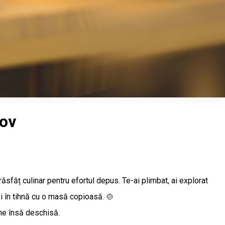
șov
 răsfăț culinar pentru efortul depus. Te-ai plimbat, ai explorat
ezi în tihnă cu o masă copioasă. 🍲
âne însă deschisă.