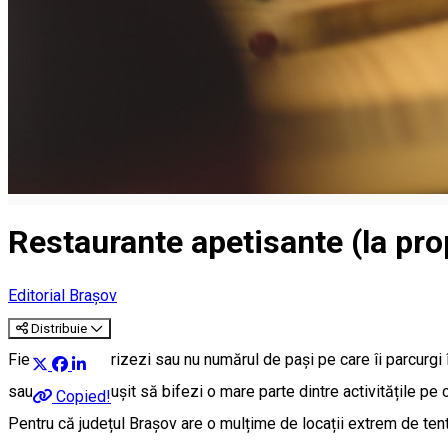
Restaurante apetisante (la propr
Editorial Brașov
Distribuie
Fie că îți contorizezi sau nu numărul de pași pe care îi parcurgi î
sau poate ai reușit să bifezi o mare parte dintre activitățile pe
Copied!
Pentru că județul Brașov are o mulțime de locații extrem de ten