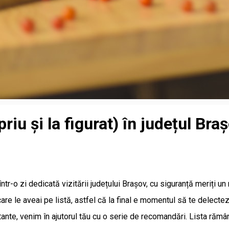
iu și la figurat) în județul Bra
ntr-o zi dedicată vizitării județului Brașov, cu siguranță meriți un
 care le aveai pe listă, astfel că la final e momentul să te delect
tante, venim în ajutorul tău cu o serie de recomandări. Lista răm