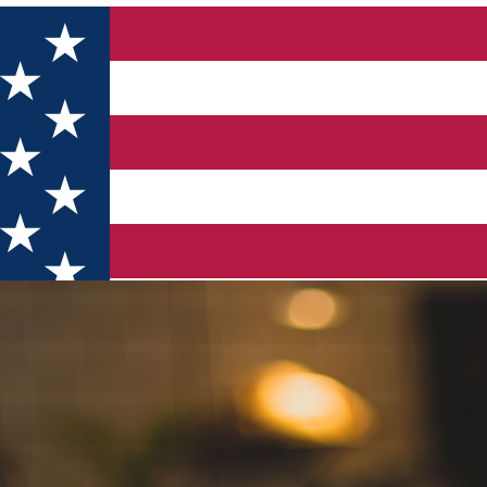
 și la figurat) în județul Brașov