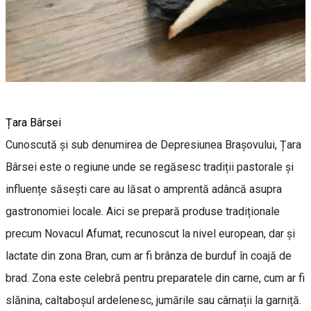
Țara Bârsei
Cunoscută și sub denumirea de Depresiunea Brașovului, Țara
Bârsei este o regiune unde se regăsesc tradiții pastorale și
influențe săsești care au lăsat o amprentă adâncă asupra
gastronomiei locale. Aici se prepară produse tradiționale
precum Novacul Afumat, recunoscut la nivel european, dar și
lactate din zona Bran, cum ar fi brânza de burduf în coajă de
brad. Zona este celebră pentru preparatele din carne, cum ar fi
slănina, caltaboșul ardelenesc, jumările sau cârnații la garniță.