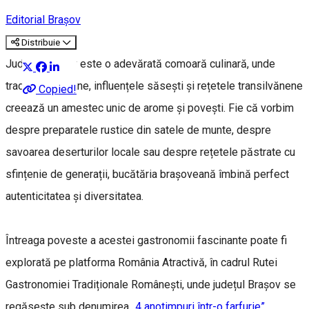
Editorial Brașov
Distribuie
Județul Brașov este o adevărată comoară culinară, unde
tradițiile montane, influențele săsești și rețetele transilvănene
Copied!
creează un amestec unic de arome și povești. Fie că vorbim
despre preparatele rustice din satele de munte, despre
savoarea deserturilor locale sau despre rețetele păstrate cu
sfințenie de generații, bucătăria brașoveană îmbină perfect
autenticitatea și diversitatea.
Întreaga poveste a acestei gastronomii fascinante poate fi
explorată pe platforma România Atractivă, în cadrul Rutei
Gastronomiei Tradiționale Românești, unde județul Brașov se
regăsește sub denumirea
„4 anotimpuri într-o farfurie”
.