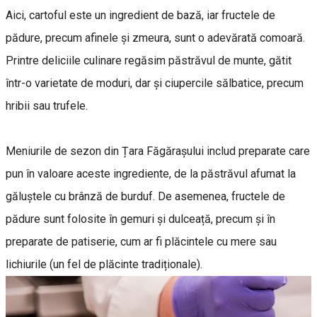
Aici, cartoful este un ingredient de bază, iar fructele de
pădure, precum afinele și zmeura, sunt o adevărată comoară.
Printre deliciile culinare regăsim păstrăvul de munte, gătit
într-o varietate de moduri, dar și ciupercile sălbatice, precum
hribii sau trufele.
Meniurile de sezon din Țara Făgărașului includ preparate care
pun în valoare aceste ingrediente, de la păstrăvul afumat la
găluștele cu brânză de burduf. De asemenea, fructele de
pădure sunt folosite în gemuri și dulceață, precum și în
preparate de patiserie, cum ar fi plăcintele cu mere sau
lichiurile (un fel de plăcinte tradiționale).