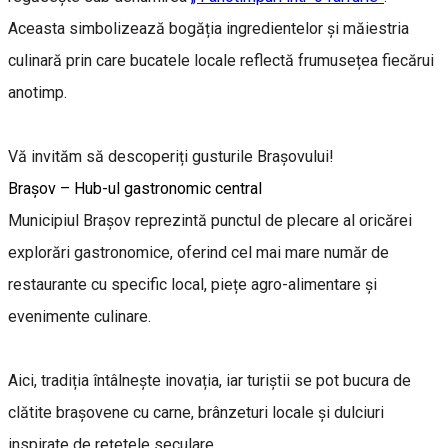
Aceasta simbolizează bogăția ingredientelor și măiestria
culinară prin care bucatele locale reflectă frumusețea fiecărui
anotimp.
Vă invităm să descoperiți gusturile Brașovului!
Brașov – Hub-ul gastronomic central
Municipiul Brașov reprezintă punctul de plecare al oricărei
explorări gastronomice, oferind cel mai mare număr de
restaurante cu specific local, piețe agro-alimentare și
evenimente culinare.
Aici, tradiția întâlnește inovația, iar turiștii se pot bucura de
clătite brașovene cu carne, brânzeturi locale și dulciuri
inspirate de rețetele seculare.