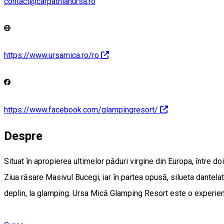
contact@carpathianursa.ro
https://www.ursamica.ro/ro
https://www.facebook.com/glampingresort/
Despre
Situat în apropierea ultimelor păduri virgine din Europa, între d
Ziua răsare Masivul Bucegi, iar în partea opusă, silueta dantelată 
deplin, la glamping. Ursa Mică Glamping Resort este o experiență