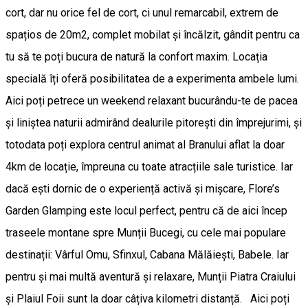
cort, dar nu orice fel de cort, ci unul remarcabil, extrem de
spațios de 20m2, complet mobilat și încălzit, gândit pentru ca
tu să te poți bucura de natură la confort maxim. Locația
specială îți oferă posibilitatea de a experimenta ambele lumi.
Aici poți petrece un weekend relaxant bucurându-te de pacea
și liniștea naturii admirând dealurile pitorești din împrejurimi, și
totodata poți explora centrul animat al Branului aflat la doar
4km de locație, împreuna cu toate atracțiile sale turistice. Iar
dacă ești dornic de o experiență activă și mișcare, Flore’s
Garden Glamping este locul perfect, pentru că de aici încep
traseele montane spre Munții Bucegi, cu cele mai populare
destinații: Vârful Omu, Sfinxul, Cabana Mălăiești, Babele. Iar
pentru și mai multă aventură și relaxare, Munții Piatra Craiului
și Plaiul Foii sunt la doar câțiva kilometri distanță. Aici poți