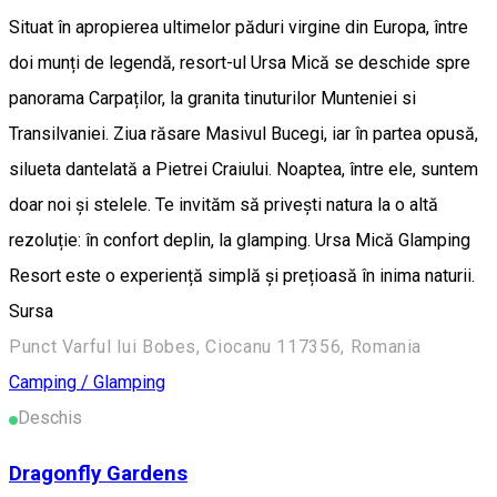
Situat în apropierea ultimelor păduri virgine din Europa, între
doi munți de legendă, resort-ul Ursa Mică se deschide spre
panorama Carpaților, la granita tinuturilor Munteniei si
Transilvaniei. Ziua răsare Masivul Bucegi, iar în partea opusă,
silueta dantelată a Pietrei Craiului. Noaptea, între ele, suntem
doar noi și stelele. Te invităm să privești natura la o altă
rezoluție: în confort deplin, la glamping. Ursa Mică Glamping
Resort este o experiență simplă și prețioasă în inima naturii.
Sursa
Punct Varful lui Bobes, Ciocanu 117356, Romania
Camping / Glamping
Deschis
Dragonfly Gardens