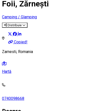
Foii, Zărnești
Camping / Glamping
Distribuie
Copied!
Zarnesti, Romania
Hartă
0740098668