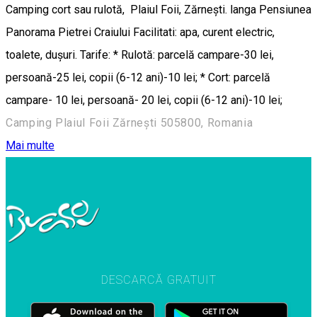
Camping cort sau rulotă, Plaiul Foii, Zărnești. langa Pensiunea
Panorama Pietrei Craiului Facilitati: apa, curent electric,
toalete, dușuri. Tarife: * Rulotă: parcelă campare-30 lei,
persoană-25 lei, copii (6-12 ani)-10 lei; * Cort: parcelă
campare- 10 lei, persoană- 20 lei, copii (6-12 ani)-10 lei;
Camping Plaiul Foii Zărnești 505800, Romania
Mai multe
DESCARCĂ GRATUIT