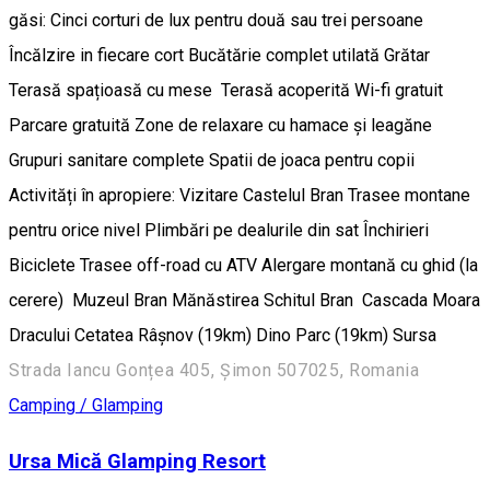
găsi: Cinci corturi de lux pentru două sau trei persoane
Încălzire in fiecare cort Bucătărie complet utilată Grătar
Terasă spațioasă cu mese Terasă acoperită Wi-fi gratuit
Parcare gratuită Zone de relaxare cu hamace și leagăne
Grupuri sanitare complete Spatii de joaca pentru copii
Activități în apropiere: Vizitare Castelul Bran Trasee montane
pentru orice nivel Plimbări pe dealurile din sat Închirieri
Biciclete Trasee off-road cu ATV Alergare montană cu ghid (la
cerere) Muzeul Bran Mănăstirea Schitul Bran Cascada Moara
Dracului Cetatea Râșnov (19km) Dino Parc (19km) Sursa
Strada Iancu Gonțea 405, Șimon 507025, Romania
Camping / Glamping
Ursa Mică Glamping Resort