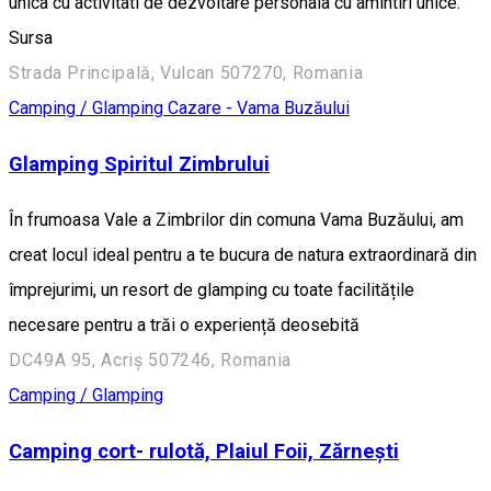
unica cu activitati de dezvoltare personala cu amintiri unice.
Sursa
Strada Principală, Vulcan 507270, Romania
Camping / Glamping
Cazare - Vama Buzăului
Glamping Spiritul Zimbrului
În frumoasa Vale a Zimbrilor din comuna Vama Buzăului, am
creat locul ideal pentru a te bucura de natura extraordinară din
împrejurimi, un resort de glamping cu toate facilitățile
necesare pentru a trăi o experiență deosebită
DC49A 95, Acriș 507246, Romania
Camping / Glamping
Camping cort- rulotă, Plaiul Foii, Zărnești