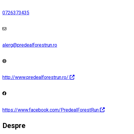
0726373435
alerg@predealforestrun.ro
http://www.predealforestrun.ro/
https://www.facebook.com/PredealForestRun
Despre