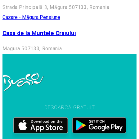
Strada Principală 3, Măgura 507133, Romania
Cazare - Măgura
Pensiune
Casa de la Muntele Craiului
Măgura 507133, Romania
DESCARCĂ GRATUIT