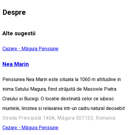
Despre
Alte sugestii
Cazare - Măgura
Pensiune
Nea Marin
Pensiunea Nea Marin este situata la 1060 m altitudine in
inima Satului Magura, fiind strājuitā de Masivele Piatra
Craiului si Bucegi. O locatie destinatā celor ce iubesc
muntele, linistea si relaxarea intr-un cadru natural deosebit
Strada Principală 140A, Măgura 507133, Romania
Cazare - Măgura
Pensiune