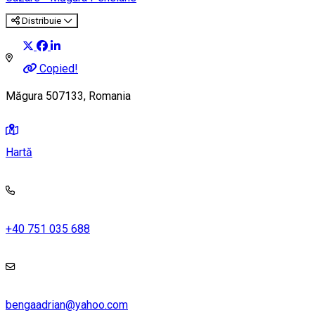
Distribuie
Copied!
Măgura 507133, Romania
Hartă
+40 751 035 688
bengaadrian@yahoo.com