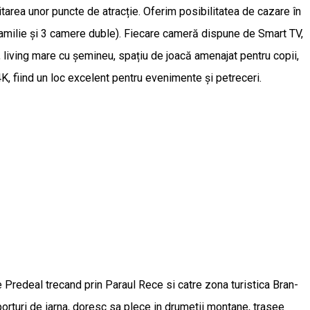
izitarea unor puncte de atracție. Oferim posibilitatea de cazare în
 familie și 3 camere duble). Fiecare cameră dispune de Smart TV,
 living mare cu șemineu, spațiu de joacă amenajat pentru copii,
K, fiind un loc excelent pentru evenimente și petreceri.
Predeal trecand prin Paraul Rece si catre zona turistica Bran-
sporturi de iarna, doresc sa plece in drumetii montane, trasee