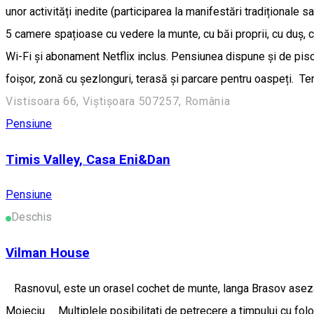
unor activități inedite (participarea la manifestări tradiționale s
5 camere spațioase cu vedere la munte, cu băi proprii, cu duș, 
Wi-Fi și abonament Netflix inclus. Pensiunea dispune și de pisci
foișor, zonă cu șezlonguri, terasă și parcare pentru oaspeți. Te
Vistisoara 66, Viștișoara 507257, România
Pensiune
Timis Valley, Casa Eni&Dan
Pensiune
Deschis
Vilman House
Rasnovul, este un orasel cochet de munte, langa Brasov asezat 
Moieciu. Multiplele posibilitati de petrecere a timpului cu folos