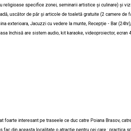
au religioase specifice zonei, seminarii artistice și culinare) și v
cadă, uscător de păr și articole de toaletă gratuite (2 camere de
na exterioara, Jacuzzi cu vedere la munte, Recepție - Bar (24hr),
rasa închisă are sistem audio, kit karaoke, videoproiector, ecran 4
foarte interesant pe traseele ce duc catre Poiana Brasov, catre 
 fac din aceasta localitate o atractie pentru cei care : practica 