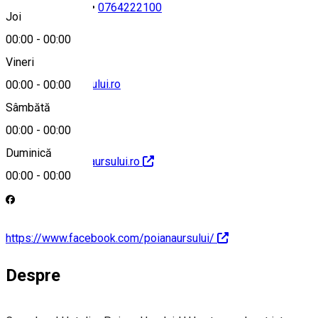
0040268262216
•
0764222100
Joi
00:00
-
00:00
Vineri
office@poianaursului.ro
00:00
-
00:00
Sâmbătă
00:00
-
00:00
Duminică
http://www.poianaursului.ro
00:00
-
00:00
https://www.facebook.com/poianaursului/
Despre