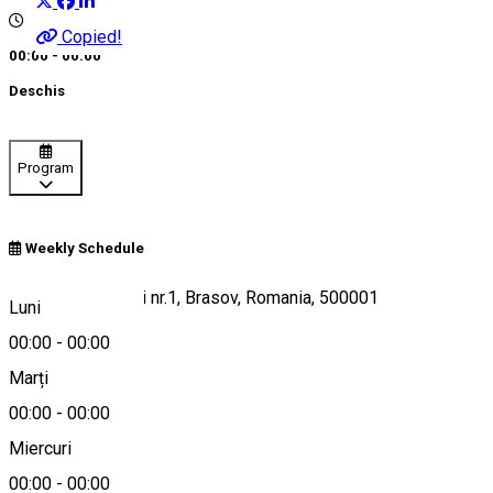
Copied!
00:00 - 00:00
Deschis
Program
Weekly Schedule
str. Poiana Ursului nr.1, Brasov, Romania, 500001
Luni
00:00
-
00:00
Marți
Hartă
00:00
-
00:00
Miercuri
00:00
-
00:00