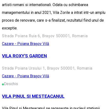
artisti romani si internationali. Odata cu schimbarea
managementului in anul 2021, Vila Zorile a intrat intr-un amplu
proces de renovare, care s-a finalizat, rezultatul fiind unul de
exceptie.
Strada Poiana Ruia 6, Brașov 500001, Romania
Cazare - Poiana Brașov
Vilă
VILA ROXY'S GARDEN
Strada Poiana Ursului 1, Brașov 500001, Romania
Cazare - Poiana Brașov
Vilă
Deschis
VILA PINUL SI MESTEACANUL
Vila Pinul si Mesteacanul se regaseste in nucleul statiunii