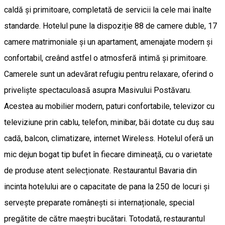
caldă și primitoare, completată de servicii la cele mai înalte
standarde. Hotelul pune la dispoziție 88 de camere duble, 17
camere matrimoniale și un apartament, amenajate modern și
confortabil, creând astfel o atmosferă intimă și primitoare.
Camerele sunt un adevărat refugiu pentru relaxare, oferind o
priveliște spectaculoasă asupra Masivului Postăvaru.
Acestea au mobilier modern, paturi confortabile, televizor cu
televiziune prin cablu, telefon, minibar, băi dotate cu duș sau
cadă, balcon, climatizare, internet Wireless. Hotelul oferă un
mic dejun bogat tip bufet în fiecare dimineaţă, cu o varietate
de produse atent selecționate. Restaurantul Bavaria din
incinta hotelului are o capacitate de pana la 250 de locuri și
servește preparate românești si internaționale, special
pregătite de către maeștri bucătari. Totodată, restaurantul