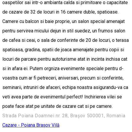
oaspetilor sai intr-o ambianta calda si primitoare o capacitate
de cazare de 32 de locuri in 16 camere duble, spatioase.
Camere cu balcon si baie proprie, un salon special amenajat
pentru servirea micului dejun in stil suedez, un frumos salon
de cafea si ceai, o sala de conferinte de 20 de locuri, o terasa
spatioasa, gradina, spatii de joaca amenajate pentru copii si
locuri de parcare pentru autoturisme atat in incinta inchisa cat
si in afara ei. Putem orgniza evenimente speciale pentru d-
voastra cum ar fi petreceri, aniversari, precum si conferinte,
seminarii, intruniri de afaceri, echipa noastra asigurandu-va ca
veti avea parte de evenimentul perfect! Inchirierea vilei se
poate face atat pe unitate de cazare cat si pe camere.
Strada Poiana Doamnei nr. 28, Brașov 500001, Romania
Cazare - Poiana Brașov
Vilă