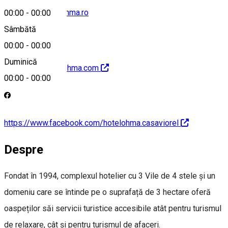
rezervari@hotelohma.ro
00:00
-
00:00
Sâmbătă
00:00
-
00:00
Duminică
http://www.hotelohma.com
00:00
-
00:00
https://www.facebook.com/hotelohma.casaviorel
Despre
Fondat în 1994, complexul hotelier cu 3 Vile de 4 stele și un
domeniu care se întinde pe o suprafață de 3 hectare oferă
oaspeților săi servicii turistice accesibile atât pentru turismul
de relaxare, cât și pentru turismul de afaceri.