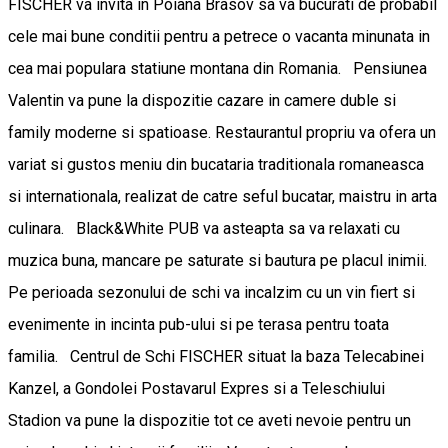
FISCHER va invita in Poiana Brasov sa va bucurati de probabil
cele mai bune conditii pentru a petrece o vacanta minunata in
cea mai populara statiune montana din Romania. Pensiunea
Valentin va pune la dispozitie cazare in camere duble si
family moderne si spatioase. Restaurantul propriu va ofera un
variat si gustos meniu din bucataria traditionala romaneasca
si internationala, realizat de catre seful bucatar, maistru in arta
culinara. Black&White PUB va asteapta sa va relaxati cu
muzica buna, mancare pe saturate si bautura pe placul inimii.
Pe perioada sezonului de schi va incalzim cu un vin fiert si
evenimente in incinta pub-ului si pe terasa pentru toata
familia. Centrul de Schi FISCHER situat la baza Telecabinei
Kanzel, a Gondolei Postavarul Expres si a Teleschiului
Stadion va pune la dispozitie tot ce aveti nevoie pentru un