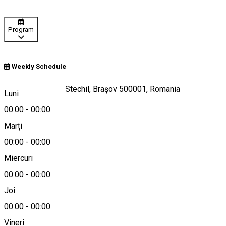
Program
Weekly Schedule
Strada Poiana lui Stechil, Brașov 500001, Romania
Luni
00:00
-
00:00
Marți
Hartă
00:00
-
00:00
Miercuri
00:00
-
00:00
0728 913 391
Joi
00:00
-
00:00
Vineri