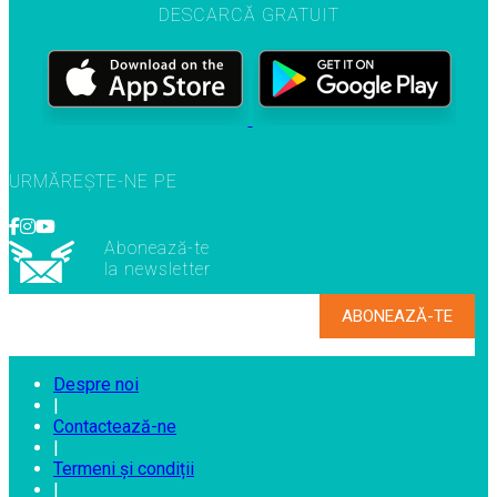
DESCARCĂ GRATUIT
URMĂREȘTE-NE PE
Abonează-te
la newsletter
Despre noi
|
Contactează-ne
|
Termeni și condiții
|