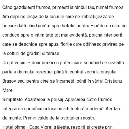
Când găzduiești frumos, primești la rândul tău, numai frumos.
Am deprins lecția de la locurile care ne îmbrățișează de
fiecare dată când urcăm spre hotelul nostru – pădurea care ne
conduce spre o intimitate tot mai evidentă, poiana interioară
care se deschide spre apus, florile care odihnesc privirea pe
la colțuri de grădini și terase.
Drept vecini – doar brazii cu poteci care se întind de cealaltă
parte a drumului forestier până în centrul vechi la orașului
Brașov sau, pentru cine se încumetă, până în vârful Cristianu
Mare.
Simplitate. Adaptarea la peisaj. Aplecarea către frumos.
Integrarea specificului local în arhitectură modernă. Aer tare
de munte. Primiri calde de la ospitalierii noștri.
Hotel ohma - Casa Viorel trăiește, respiră și crește prin