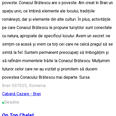
poveste. Conacul Brătescu are o poveste. Am creat în Bran un
spațiu unic, ce îmbină elemente ale locului, tradițiile
românești, dar și elemente din alte culturi. În plus, activitățile
pe care Conacul Brătescu le propune turiștilor sunt conectate
cu natura, apropiate de specificul locului. Avem un secret: ne
simțim ca acasă și vrem ca toți cei care ne calcă pragul să se
simtă la fel. Suntem permanent preocupați să îmbogățim și
să rafinăm momentele trăite la Conacul Brătescu. Mulțumim
tuturor celor care ne-au vizitat și promitem să ducem
povestea Conacului Brătescu mai departe. Sursa
Bran 507025, Romania
Cabană
Cazare - Bran
Deschis
On Top Chalet