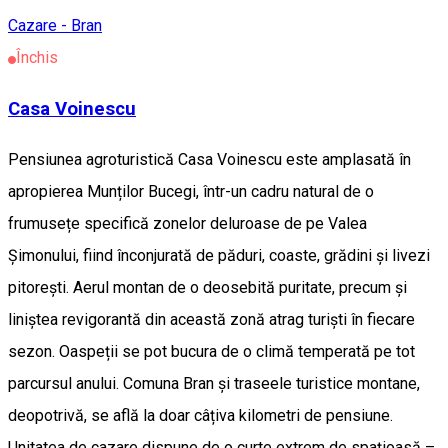
Cazare - Bran
Închis
Casa Voinescu
Pensiunea agroturistică Casa Voinescu este amplasată în
apropierea Munților Bucegi, într-un cadru natural de o
frumusețe specifică zonelor deluroase de pe Valea
Șimonului, fiind înconjurată de păduri, coaste, grădini și livezi
pitorești. Aerul montan de o deosebită puritate, precum și
liniștea revigorantă din această zonă atrag turiști în fiecare
sezon. Oaspeții se pot bucura de o climă temperată pe tot
parcursul anului. Comuna Bran și traseele turistice montane,
deopotrivă, se află la doar câțiva kilometri de pensiune.
Unitatea de cazare dispune de o curte extrem de spațioasă –