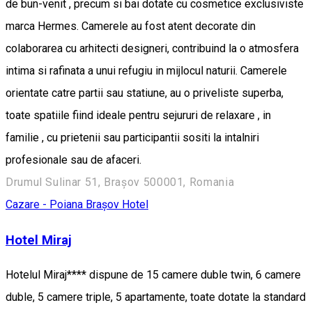
de bun-venit , precum si bai dotate cu cosmetice exclusiviste
marca Hermes. Camerele au fost atent decorate din
colaborarea cu arhitecti designeri, contribuind la o atmosfera
intima si rafinata a unui refugiu in mijlocul naturii. Camerele
orientate catre partii sau statiune, au o priveliste superba,
toate spatiile fiind ideale pentru sejururi de relaxare , in
familie , cu prietenii sau participantii sositi la intalniri
profesionale sau de afaceri.
Drumul Sulinar 51, Brașov 500001, Romania
Cazare - Poiana Brașov
Hotel
Hotel Miraj
Hotelul Miraj**** dispune de 15 camere duble twin, 6 camere
duble, 5 camere triple, 5 apartamente, toate dotate la standard