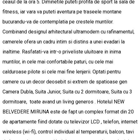
ceaiul de la ora 5. Diminetile puteti profita de sport la sala de
fitness, iar vara va puteti aventura pe traseele montane
bucurandu-va de contemplatia pe crestele muntilor.
Combinand designul arhitectural ultramodern cu rafinamentul,
camerele ofera un cadru intim si distins a unei evadari la
inaltime. Rasfatati-va intr-o priveliste uluitoare in inima
muntilor, in cele mai confortabile paturi, cu cele mai
calduroase pilote si cele mai fine lenjerii. Optati pentru
camere cu un decor deosebit si extrem de spatioase gen
Camera Dubla, Suita Junior, Suita cu 2 dormitoare, Suita cu 3
dormitoare, toate avand un living generos . Hotelul NEW
BELVEDERE MIRUNA este de fapt un complex format din 20
de apartamente fiind dotate cu televizor LCD , telefon, internet
wireless (wi-fi), control individual al temperaturii, balcon, tavi