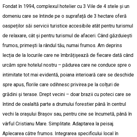
Fondat în 1994, complexul hotelier cu 3 Vile de 4 stele și un
domeniu care se întinde pe o suprafață de 3 hectare oferă
oaspeților săi servicii turistice accesibile atât pentru turismul
de relaxare, cât și pentru turismul de afaceri. Când găzduiești
frumos, primești la rândul tău, numai frumos. Am deprins
lecția de la locurile care ne îmbrățișează de fiecare dată când
urcăm spre hotelul nostru – pădurea care ne conduce spre o
intimitate tot mai evidentă, poiana interioară care se deschide
spre apus, florile care odihnesc privirea pe la colțuri de
grădini și terase. Drept vecini – doar brazii cu poteci care se
întind de cealaltă parte a drumului forestier până în centrul
vechi la orașului Brașov sau, pentru cine se încumetă, până în
vârful Cristianu Mare. Simplitate. Adaptarea la peisaj.
Aplecarea către frumos. Integrarea specificului local în