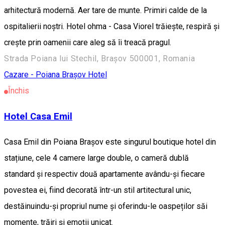
arhitectură modernă. Aer tare de munte. Primiri calde de la
ospitalierii noștri. Hotel ohma - Casa Viorel trăiește, respiră și
crește prin oamenii care aleg să îi treacă pragul.
Strada Poiana lui Stechil, Brașov 500001, Romania
Cazare - Poiana Brașov
Hotel
Închis
Hotel Casa Emil
Casa Emil din Poiana Brașov este singurul boutique hotel din
stațiune, cele 4 camere large double, o cameră dublă
standard și respectiv două apartamente avându-și fiecare
povestea ei, fiind decorată într-un stil artitectural unic,
destăinuindu-și propriul nume și oferindu-le oaspeților săi
momente, trăiri și emoții unicat.