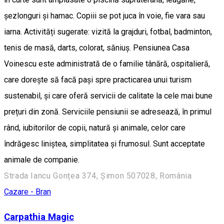
șezlonguri și hamac. Copiii se pot juca în voie, fie vara sau
iarna. Activități sugerate: vizită la grajduri, fotbal, badminton,
tenis de masă, darts, colorat, săniuș. Pensiunea Casa
Voinescu este administrată de o familie tânără, ospitalieră,
care dorește să facă pași spre practicarea unui turism
sustenabil, și care oferă servicii de calitate la cele mai bune
prețuri din zonă. Serviciile pensiunii se adresează, în primul
rând, iubitorilor de copii, natură și animale, celor care
îndrăgesc liniștea, simplitatea și frumosul. Sunt acceptate
animale de companie.
Strada Iancu Gonțea 374, Șimon 507028, România
Cazare - Bran
Carpathia Magic