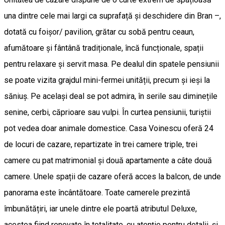
una dintre cele mai largi ca suprafață și deschidere din Bran –,
dotată cu foișor/ pavilion, grătar cu sobă pentru ceaun,
afumătoare și fântână tradiționale, încă funcționale, spații
pentru relaxare și servit masa. Pe dealul din spatele pensiunii
se poate vizita grajdul mini-fermei unității, precum și ieși la
săniuș. Pe același deal se pot admira, în serile sau diminețile
senine, cerbi, căprioare sau vulpi. În curtea pensiunii, turiștii
pot vedea doar animale domestice. Casa Voinescu oferă 24
de locuri de cazare, repartizate în trei camere triple, trei
camere cu pat matrimonial și două apartamente a câte două
camere. Unele spații de cazare oferă acces la balcon, de unde
panorama este încântătoare. Toate camerele prezintă
îmbunătățiri, iar unele dintre ele poartă atributul Deluxe,
acestea fiind renovate în totalitate, cu atenție pentru detalii, și