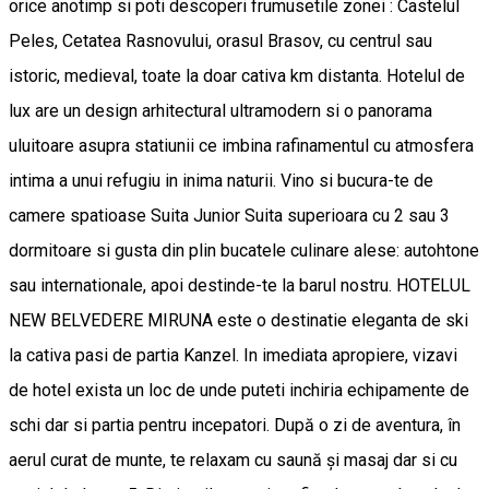
orice anotimp si poti descoperi frumusetile zonei : Castelul
Peles, Cetatea Rasnovului, orasul Brasov, cu centrul sau
istoric, medieval, toate la doar cativa km distanta. Hotelul de
lux are un design arhitectural ultramodern si o panorama
uluitoare asupra statiunii ce imbina rafinamentul cu atmosfera
intima a unui refugiu in inima naturii. Vino si bucura-te de
camere spatioase Suita Junior Suita superioara cu 2 sau 3
dormitoare si gusta din plin bucatele culinare alese: autohtone
sau internationale, apoi destinde-te la barul nostru. HOTELUL
NEW BELVEDERE MIRUNA este o destinatie eleganta de ski
la cativa pasi de partia Kanzel. In imediata apropiere, vizavi
de hotel exista un loc de unde puteti inchiria echipamente de
schi dar si partia pentru incepatori. După o zi de aventura, în
aerul curat de munte, te relaxam cu saună şi masaj dar si cu