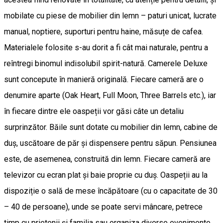
mobilate cu piese de mobilier din lemn – paturi unicat, lucrate
manual, noptiere, suporturi pentru haine, măsuțe de cafea.
Materialele folosite s-au dorit a fi cât mai naturale, pentru a
reîntregi binomul indisolubil spirit-natură. Camerele Deluxe
sunt concepute în manieră originală. Fiecare cameră are o
denumire aparte (Oak Heart, Full Moon, Three Barrels etc.), iar
în fiecare dintre ele oaspeții vor găsi câte un detaliu
surprinzător. Băile sunt dotate cu mobilier din lemn, cabine de
duș, uscătoare de păr și dispensere pentru săpun. Pensiunea
este, de asemenea, construită din lemn. Fiecare cameră are
televizor cu ecran plat și baie proprie cu duș. Oaspeții au la
dispoziție o sală de mese încăpătoare (cu o capacitate de 30
– 40 de persoane), unde se poate servi mâncare, petrece
timp cu prietenii și familia sau organiza diverse evenimente.