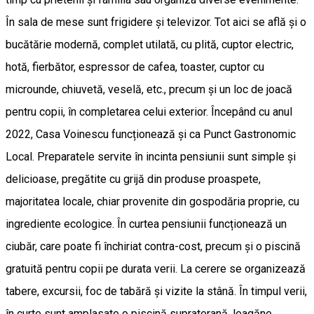
În sala de mese sunt frigidere și televizor. Tot aici se află și o
bucătărie modernă, complet utilată, cu plită, cuptor electric,
hotă, fierbător, espressor de cafea, toaster, cuptor cu
microunde, chiuvetă, veselă, etc., precum și un loc de joacă
pentru copii, în completarea celui exterior. Începând cu anul
2022, Casa Voinescu funcționează și ca Punct Gastronomic
Local. Preparatele servite în incinta pensiunii sunt simple și
delicioase, pregătite cu grijă din produse proaspete,
majoritatea locale, chiar provenite din gospodăria proprie, cu
ingrediente ecologice. În curtea pensiunii funcționează un
ciubăr, care poate fi închiriat contra-cost, precum și o piscină
gratuită pentru copii pe durata verii. La cerere se organizează
tabere, excursii, foc de tabără și vizite la stână. În timpul verii,
în curte sunt amplasate o piscină supraterană, leagăne,