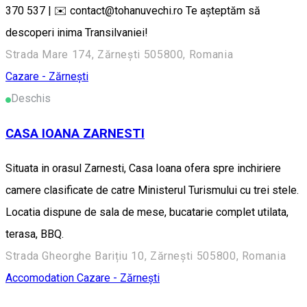
370 537 | ✉️ contact@tohanuvechi.ro Te așteptăm să
descoperi inima Transilvaniei!
Strada Mare 174, Zărnești 505800, Romania
Cazare - Zărnești
Deschis
CASA IOANA ZARNESTI
Situata in orasul Zarnesti, Casa Ioana ofera spre inchiriere
camere clasificate de catre Ministerul Turismului cu trei stele.
Locatia dispune de sala de mese, bucatarie complet utilata,
terasa, BBQ.
Strada Gheorghe Barițiu 10, Zărnești 505800, Romania
Accomodation
Cazare - Zărnești