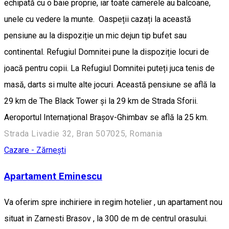
echipată cu o baie proprie, iar toate camerele au balcoane,
unele cu vedere la munte. Oaspeții cazați la această
pensiune au la dispoziție un mic dejun tip bufet sau
continental. Refugiul Domnitei pune la dispoziție locuri de
joacă pentru copii. La Refugiul Domnitei puteți juca tenis de
masă, darts si multe alte jocuri. Această pensiune se află la
29 km de The Black Tower și la 29 km de Strada Sforii.
Aeroportul Internațional Brașov-Ghimbav se află la 25 km.
Strada Livadie 32, Bran 507025, Romania
Cazare - Zărnești
Apartament Eminescu
Va oferim spre inchiriere in regim hotelier , un apartament nou
situat in Zarnesti Brasov , la 300 de m de centrul orasului.