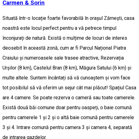
Carmen & Sorin
Situată într-o locație foarte favorabilă în orașul Zărnești, casa
noastră este locul perfect pentru a vă petrece timpul
înconjurați de natură. Există o mulțime de locuri de interes
deosebit în această zonă, cum ar fi Parcul Național Piatra
Craiului și numeroasele sale trasee atractive, Rezervația
Urșilor (8 km), Castelul Bran (8 km), Măgura Satului (6 km) și
multe altele. Suntem încântați să vă cunoaștem și vom face
tot posibilul să vă oferim un sejur cât mai plăcut! Spațiul Casa
are 4 camere. Se poate rezerva o cameră sau toate camerele.
Există două băi comune doar pentru oaspeți, o baie comună
pentru camerele 1 și 2 și o altă baie comună pentru camerele
3 și 4. Intrare comună pentru camera 3 și camera 4, separată
de intrarea gazdelor.