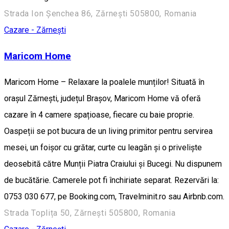
Strada Ion Șenchea 86, Zărnești 505800, Romania
Cazare - Zărnești
Maricom Home
Maricom Home – Relaxare la poalele munților! Situată în
orașul Zărnești, județul Brașov, Maricom Home vă oferă
cazare în 4 camere spațioase, fiecare cu baie proprie.
Oaspeții se pot bucura de un living primitor pentru servirea
mesei, un foișor cu grătar, curte cu leagăn și o priveliște
deosebită către Munții Piatra Craiului și Bucegi. Nu dispunem
de bucătărie. Camerele pot fi închiriate separat. Rezervări la:
0753 030 677, pe Booking.com, Travelminit.ro sau Airbnb.com.
Strada Toplița 50, Zărnești 505800, Romania