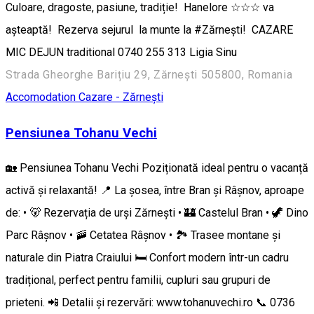
Culoare, dragoste, pasiune, tradiție! Hanelore ☆☆☆ va
așteaptă! Rezerva sejurul la munte la #Zărnești! CAZARE
MIC DEJUN traditional 0740 255 313 Ligia Sinu
Strada Gheorghe Barițiu 29, Zărnești 505800, Romania
Accomodation
Cazare - Zărnești
Pensiunea Tohanu Vechi
🏡 Pensiunea Tohanu Vechi Poziționată ideal pentru o vacanță
activă și relaxantă! 📍 La șosea, între Bran și Râșnov, aproape
de: • 🐻 Rezervația de urși Zărnești • 🏰 Castelul Bran • 🦖 Dino
Parc Râșnov • 🚠 Cetatea Râșnov • 🏞️ Trasee montane și
naturale din Piatra Craiului 🛏️ Confort modern într-un cadru
tradițional, perfect pentru familii, cupluri sau grupuri de
prieteni. 📲 Detalii și rezervări: www.tohanuvechi.ro 📞 0736