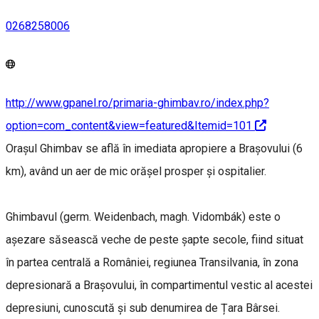
0268258006
http://www.gpanel.ro/primaria-ghimbav.ro/index.php?
option=com_content&view=featured&Itemid=101
Orașul Ghimbav se află în imediata apropiere a Brașovului (6
km), având un aer de mic orășel prosper și ospitalier.
Ghimbavul (germ. Weidenbach, magh. Vidombák) este o
așezare săsească veche de peste șapte secole, fiind situat
în partea centrală a României, regiunea Transilvania, în zona
depresionară a Brașovului, în compartimentul vestic al acestei
depresiuni, cunoscută și sub denumirea de Țara Bârsei.