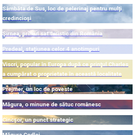
Sâmbăta de Sus, loc de pelerinaj pentru mulți
credincioși
Șirnea, primul sat turistic din România
Predeal, stațiunea celor 4 anotimpuri
Viscri, popular în Europa după ce prințul Charles
a cumpărat o proprietate în această localitate
Prejmer, un loc de poveste
Măgura, o minune de sătuc românesc
Cincșor, un punct strategic