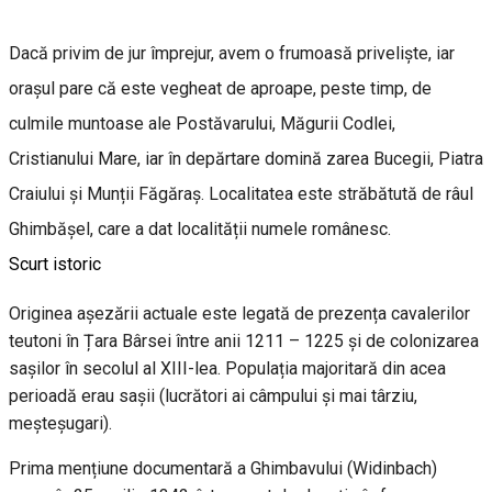
Dacă privim de jur împrejur, avem o frumoasă priveliște, iar
orașul pare că este vegheat de aproape, peste timp, de
culmile muntoase ale Postăvarului, Măgurii Codlei,
Cristianului Mare, iar în depărtare domină zarea Bucegii, Piatra
Craiului și Munții Făgăraș. Localitatea este străbătută de râul
Ghimbășel, care a dat localității numele românesc.
Scurt istoric
Originea așezării actuale este legată de prezența cavalerilor
teutoni în Țara Bârsei între anii 1211 – 1225 și de colonizarea
sașilor în secolul al XIII-lea. Populația majoritară din acea
perioadă erau sașii (lucrători ai câmpului și mai târziu,
meșteșugari).
Prima mențiune documentară a Ghimbavului (Widinbach)