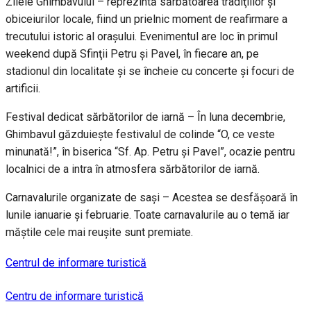
Zilele Ghimbavului – reprezintă sărbătoarea tradiţiilor şi
obiceiurilor locale, fiind un prielnic moment de reafirmare a
trecutului istoric al oraşului. Evenimentul are loc în primul
weekend după Sfinţii Petru şi Pavel, în fiecare an, pe
stadionul din localitate şi se încheie cu concerte şi focuri de
artificii.
Festival dedicat sărbătorilor de iarnă – În luna decembrie,
Ghimbavul găzduieşte festivalul de colinde “O, ce veste
minunată!”, în biserica “Sf. Ap. Petru şi Pavel”, ocazie pentru
localnici de a intra în atmosfera sărbătorilor de iarnă.
Carnavalurile organizate de saşi – Acestea se desfăşoară în
lunile ianuarie şi februarie. Toate carnavalurile au o temă iar
măştile cele mai reuşite sunt premiate.
Centrul de informare turistică
Centru de informare turistică