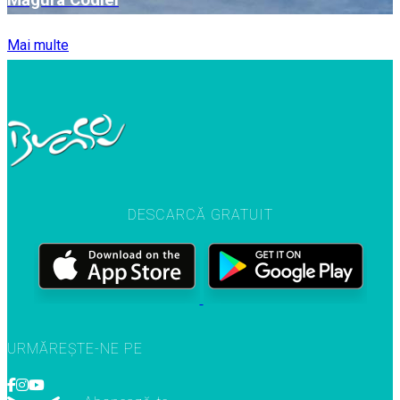
Măgura Codlei
Mai multe
DESCARCĂ GRATUIT
URMĂREȘTE-NE PE