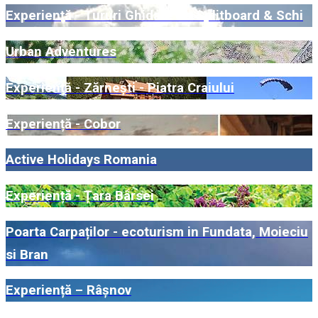
Experiență - Tururi Ghidate de Splitboard & Schi
Urban Adventures
Experiență - Zărnești - Piatra Craiului
Experiență - Cobor
Active Holidays Romania
Experiență - Țara Bârsei
Poarta Carpaților - ecoturism in Fundata, Moieciu
si Bran
Experiență – Râșnov