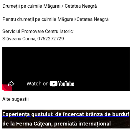
Drumeții pe culmile Măgurei / Cetatea Neagră
Pentru drumeții pe culmile Măgurei/Cetatea Neagră:
Serviciul Promovare Centru Istoric:
Slăveanu Corina, 0752272729
Alte sugestii
Experiența gustului: de încercat brânza de burduf
de la Ferma Căţean, premiată internațional