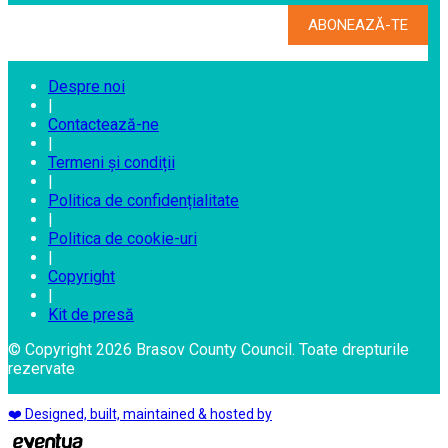
Despre noi
|
Contactează-ne
|
Termeni și condiții
|
Politica de confidențialitate
|
Politica de cookie-uri
|
Copyright
|
Kit de presă
© Copyright 2026 Brasov County Council. Toate drepturile
rezervate
❤️ Designed, built, maintained & hosted by