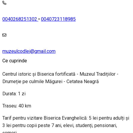
0040268251302
•
0040723118985
muzeulcodlei@gmail.com
Ce cuprinde
Centrul istoric și Biserica fortificată - Muzeul Tradițiilor -
Drumeție pe culmile Măgurei - Cetatea Neagră
Durata: 1 zi
Traseu: 40 km
Tarif pentru vizitare Biserica Evanghelică: 5 lei pentru adulți și
3 lei pentru copii peste 7 ani, elevi, studenți, pensionari,
șomeri.