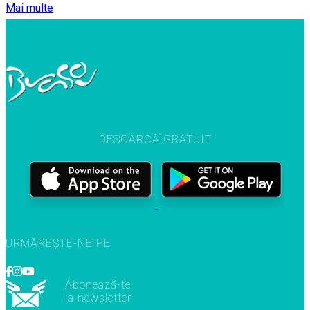
Mai multe
DESCARCĂ GRATUIT
URMĂREȘTE-NE PE
Abonează-te
la newsletter