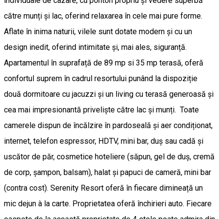
individuale de cazare, cu ponton propriu și vedere superbă
către munți și lac, oferind relaxarea în cele mai pure forme.
Aflate în inima naturii, vilele sunt dotate modern și cu un
design inedit, oferind intimitate și, mai ales, siguranță.
Apartamentul în suprafață de 89 mp si 35 mp terasă, oferă
confortul suprem în cadrul resortului punând la dispoziție
două dormitoare cu jacuzzi și un living cu terasă generoasă și
cea mai impresionantă priveliște către lac și munți. Toate
camerele dispun de încălzire în pardoseală și aer condiționat,
internet, telefon espressor, HDTV, mini bar, duș sau cadă și
uscător de păr, cosmetice hoteliere (săpun, gel de duș, cremă
de corp, șampon, balsam), halat și papuci de cameră, mini bar
(contra cost). Serenity Resort oferă în fiecare dimineață un
mic dejun à la carte. Proprietatea oferă închirieri auto. Fiecare