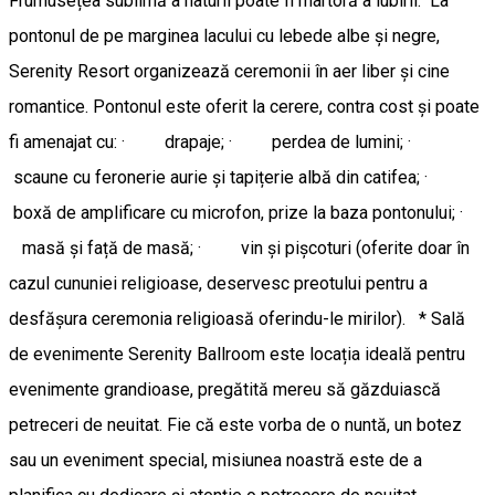
Frumusețea sublimă a naturii poate fi martoră a iubirii. La
pontonul de pe marginea lacului cu lebede albe și negre,
Serenity Resort organizează ceremonii în aer liber și cine
romantice. Pontonul este oferit la cerere, contra cost și poate
fi amenajat cu: · drapaje; · perdea de lumini; ·
scaune cu feronerie aurie și tapițerie albă din catifea; ·
boxă de amplificare cu microfon, prize la baza pontonului; ·
masă și față de masă; · vin și pișcoturi (oferite doar în
cazul cununiei religioase, deservesc preotului pentru a
desfășura ceremonia religioasă oferindu-le mirilor). * Sală
de evenimente Serenity Ballroom este locația ideală pentru
evenimente grandioase, pregătită mereu să găzduiască
petreceri de neuitat. Fie că este vorba de o nuntă, un botez
sau un eveniment special, misiunea noastră este de a