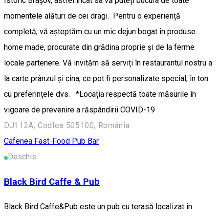
Istoric Brașov, astfel încât sa vă puteți bucura de toate
momentele alături de cei dragi. Pentru o experiență
completă, vă așteptăm cu un mic dejun bogat în produse
home made, procurate din grădina proprie și de la ferme
locale partenere. Vă invităm să serviți în restaurantul nostru a
la carte prânzul și cina, ce pot fi personalizate special, în ton
cu preferințele dvs. *Locația respectă toate măsurile în
vigoare de prevenire a răspândirii COVID-19
DJ112A, Codlea 505100, România
Cafenea
Fast-Food
Pub Bar
Deschis
Black Bird Caffe & Pub
Black Bird Caffe&Pub este un pub cu terasă localizat în