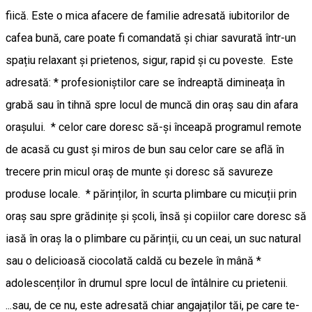
fiică. Este o mica afacere de familie adresată iubitorilor de
cafea bună, care poate fi comandată și chiar savurată într-un
spațiu relaxant și prietenos, sigur, rapid și cu poveste. Este
adresată: * profesioniștilor care se îndreaptă dimineața în
grabă sau în tihnă spre locul de muncă din oraș sau din afara
orașului. * celor care doresc să-și înceapă programul remote
de acasă cu gust și miros de bun sau celor care se află în
trecere prin micul oraș de munte și doresc să savureze
produse locale. * părinților, în scurta plimbare cu micuții prin
oraș sau spre grădinițe și școli, însă și copiilor care doresc să
iasă în oraș la o plimbare cu părinții, cu un ceai, un suc natural
sau o delicioasă ciocolată caldă cu bezele în mână *
adolescenților în drumul spre locul de întâlnire cu prietenii.
...sau, de ce nu, este adresată chiar angajaților tăi, pe care te-