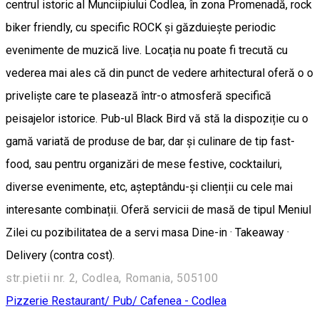
centrul istoric al Munciipiului Codlea, în zona Promenadă, rock
biker friendly, cu specific ROCK și găzduiește periodic
evenimente de muzică live. Locația nu poate fi trecută cu
vederea mai ales că din punct de vedere arhitectural oferă o o
priveliște care te plasează într-o atmosferă specifică
peisajelor istorice. Pub-ul Black Bird vă stă la dispoziție cu o
gamă variată de produse de bar, dar și culinare de tip fast-
food, sau pentru organizări de mese festive, cocktailuri,
diverse evenimente, etc, așteptându-și clienții cu cele mai
interesante combinații. Oferă servicii de masă de tipul Meniul
Zilei cu pozibilitatea de a servi masa Dine-in · Takeaway ·
Delivery (contra cost).
str.pietii nr. 2, Codlea, Romania, 505100
Pizzerie
Restaurant/ Pub/ Cafenea - Codlea