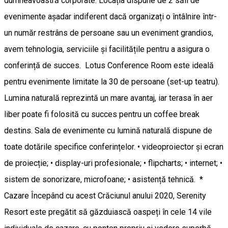
dumneavoastră corporate. Locația dispune de 2 săli de
evenimente așadar indiferent dacă organizați o întâlnire într-
un număr restrâns de persoane sau un eveniment grandios,
avem tehnologia, serviciile și facilitățile pentru a asigura o
conferință de succes. Lotus Conference Room este ideală
pentru evenimente limitate la 30 de persoane (set-up teatru).
Lumina naturală reprezintă un mare avantaj, iar terasa în aer
liber poate fi folosită cu succes pentru un coffee break
destins. Sala de evenimente cu lumină naturală dispune de
toate dotările specifice conferințelor. • videoproiector și ecran
de proiecție; • display-uri profesionale; • flipcharts; • internet; •
sistem de sonorizare, microfoane; • asistență tehnică. *
Cazare Începând cu acest Crăciunul anului 2020, Serenity
Resort este pregătit să găzduiască oaspeți în cele 14 vile