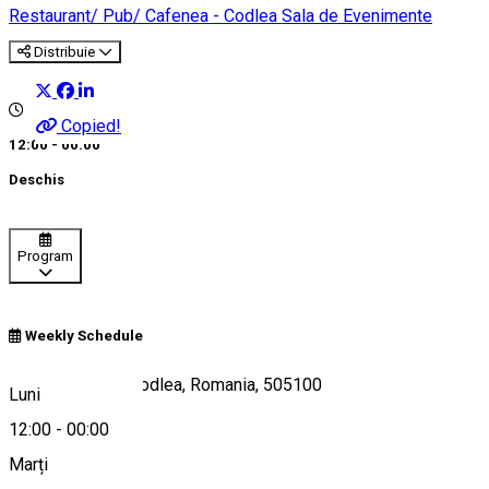
Restaurant/ Pub/ Cafenea - Codlea
Sala de Evenimente
Distribuie
Copied!
12:00 - 00:00
Deschis
Program
Weekly Schedule
Str. Lunga Nr. 1, Codlea, Romania, 505100
Luni
12:00
-
00:00
Marți
Hartă