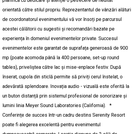
planifica cu dedicare și atenție o petrecere de neuitat
orientată către stilul propriu. Reprezentantul de vânzări alături
de coordonatorul evenimentului vă vor însoți pe parcursul
acestei călătorii cu sugestii și recomandări bazate pe
experiența în domeniul evenimentelor private. Succesul
evenimentelor este garantat de suprafața generoasă de 900
mp (poate acomoda până la 400 persoane, set-up round
tables), priveliștea către lac și mise-enplace festiv. După
înserat, cupola din sticlă permite să priviți cerul înstelat, o
adevărată splendoare. Inovația audio - vizuală este oferită la
un buton distanță prin sistemul profesional de sonorizare și
lumini linia Meyer Sound Laboratories (California). *
Conferințe de succes într-un cadru destins Serenity Resort
poate fi alegerea excelentă pentru evenimentul