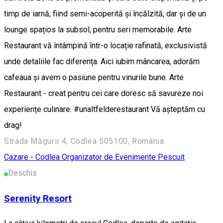
timp de iarnă, fiind semi-acoperită și încălzită, dar și de un
lounge spațios la subsol, pentru seri memorabile. Arte
Restaurant vă întâmpină într-o locație rafinată, exclusivistă
unde detaliile fac diferența. Aici iubim mâncarea, adorăm
cafeaua și avem o pasiune pentru vinurile bune. Arte
Restaurant - creat pentru cei care doresc să savureze noi
experiențe culinare. #unaltfelderestaurant Vă așteptăm cu
drag!
Strada Măgurii 4, Codlea 505100, România
Cazare - Codlea
Organizator de Evenimente
Pescuit
Deschis
Serenity Resort