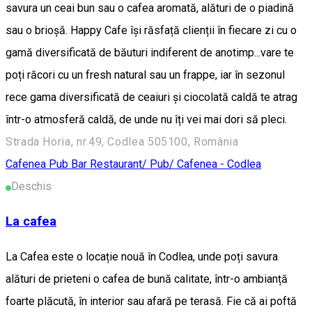
savura un ceai bun sau o cafea aromată, alături de o piadină
sau o brioșă. Happy Cafe își răsfață clienții în fiecare zi cu o
gamă diversificată de băuturi indiferent de anotimp...vare te
poți răcori cu un fresh natural sau un frappe, iar în sezonul
rece gama diversificată de ceaiuri și ciocolată caldă te atrag
într-o atmosferă caldă, de unde nu îți vei mai dori să pleci.
Strada Horia, nr.49, Codlea 505100, România
Cafenea
Pub Bar
Restaurant/ Pub/ Cafenea - Codlea
Deschis
La cafea
La Cafea este o locație nouă în Codlea, unde poți savura
alături de prieteni o cafea de bună calitate, într-o ambianță
foarte plăcută, în interior sau afară pe terasă. Fie că ai poftă