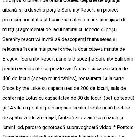
La câțiva kilometri de orașul Codlea, departe de agitația
urbană, și-a deschis porțile Serenity Resort, un proiect
premium orientat atât business cât și leisure. Înconjurat de
munți și agrementat de lacul natural cu lebede și pești,
Serenity resort vă invită să descoperiți frumusețea și
relaxarea în cele mai pure forme, la doar câteva minute de
Brașov. Serenity Resort pune la dispoziție Serenity Ballroom
pentru evenimente corporate sau festive cu capacitatea de
400 de locuri (set-up round tables), restaurantul a la carte
Grace by the Lake cu capacitatea de 200 de locuri, sala de
conferințe Lotus cu capacitatea de 30 de locuri (set-up teatru)
și 14 vile cu ponton pe marginea lacului. Peste nouă hectare
de spațiu verde amenajat, fântână arteziană cu muzică și
lumini led, parcare generoasă supravegheată video. * Ponton: