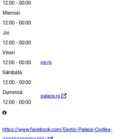
12:00
-
00:00
Miercuri
12:00
-
00:00
0730636772
Joi
12:00
-
00:00
Vineri
office@exoticpalace.ro
12:00
-
00:00
Sâmbătă
12:00
-
00:00
Duminică
http://www.exoticpalace.ro
12:00
-
00:00
https://www.facebook.com/Exotic-Palace-Codlea-