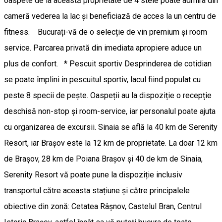
oaspete de la această proprietate de 4 stele poate admira din
cameră vederea la lac și beneficiază de acces la un centru de
fitness. Bucurați-vă de o selecție de vin premium și room
service. Parcarea privată din imediata apropiere aduce un
plus de confort. * Pescuit sportiv Desprinderea de cotidian
se poate împlini in pescuitul sportiv, lacul fiind populat cu
peste 8 specii de pește. Oaspeții au la dispoziție o recepție
deschisă non-stop și room-service, iar personalul poate ajuta
cu organizarea de excursii. Sinaia se află la 40 km de Serenity
Resort, iar Brașov este la 12 km de proprietate. La doar 12 km
de Brașov, 28 km de Poiana Brașov și 40 de km de Sinaia,
Serenity Resort vă poate pune la dispoziție inclusiv
transportul către aceasta stațiune și către principalele
obiective din zonă: Cetatea Râșnov, Castelul Bran, Centrul