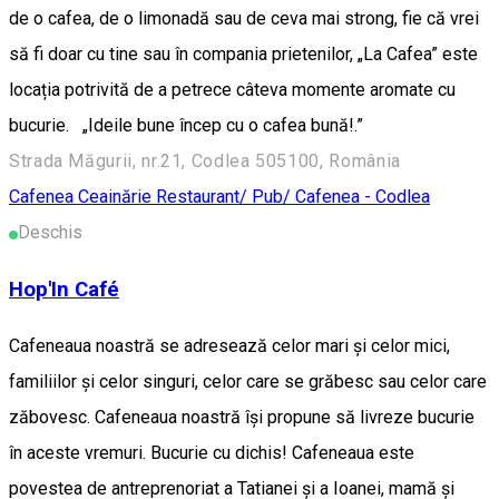
de o cafea, de o limonadă sau de ceva mai strong, fie că vrei
să fi doar cu tine sau în compania prietenilor, „La Cafea” este
locația potrivită de a petrece câteva momente aromate cu
bucurie. „Ideile bune încep cu o cafea bună!.”
Strada Măgurii, nr.21, Codlea 505100, România
Cafenea
Ceainărie
Restaurant/ Pub/ Cafenea - Codlea
Deschis
Hop'In Café
Cafeneaua noastră se adresează celor mari și celor mici,
familiilor și celor singuri, celor care se grăbesc sau celor care
zăbovesc. Cafeneaua noastră își propune să livreze bucurie
în aceste vremuri. Bucurie cu dichis! Cafeneaua este
povestea de antreprenoriat a Tatianei și a Ioanei, mamă și