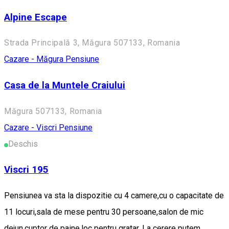
Alpine Escape
Strada Principală 3, Măgura 507133, Romania
Cazare - Măgura
Pensiune
Casa de la Muntele Craiului
Măgura 507133, Romania
Cazare - Viscri
Pensiune
Deschis
Viscri 195
Pensiunea va sta la dispozitie cu 4 camere,cu o capacitate de
11 locuri,sala de mese pentru 30 persoane,salon de mic
dejun,cuptor de paine,loc pentru gratar. La cerere putem