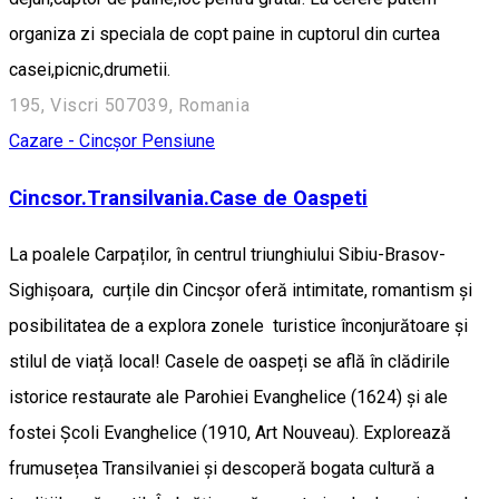
organiza zi speciala de copt paine in cuptorul din curtea
casei,picnic,drumetii.
195, Viscri 507039, Romania
Cazare - Cincșor
Pensiune
Cincsor.Transilvania.Case de Oaspeti
La poalele Carpaților, în centrul triunghiului Sibiu-Brasov-
Sighișoara, curțile din Cincșor oferă intimitate, romantism și
posibilitatea de a explora zonele turistice înconjurătoare și
stilul de viață local! Casele de oaspeți se află în clădirile
istorice restaurate ale Parohiei Evanghelice (1624) și ale
fostei Școli Evanghelice (1910, Art Nouveau). Explorează
frumusețea Transilvaniei și descoperă bogata cultură a