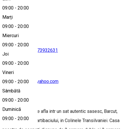
09:00
-
20:00
Marți
Hartă
09:00
-
20:00
Miercuri
09:00
-
20:00
0720265197
•
0773932631
Joi
09:00
-
20:00
Vineri
eugen_tamirjan@yahoo.com
09:00
-
20:00
Sâmbătă
Despre
09:00
-
20:00
Duminică
Casa din Barcut se afla intr un sat autentic sasesc, Barcut,
09:00
-
20:00
situat pe Valea Hartibaciului, in Colinele Transilvaniei. Casa