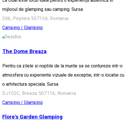
La Odai este locul ideal pentru o experiență autentică în
mijlocul de glamping sau camping. Sursa
206, Peștera 507136, Romania
Camping / Glamping
Deschis
The Dome Breaza
Pentru ca zilele si noptile de la munte sa se contureze intr-o
atmosfera cu experiente vizuale de exceptie, intr-o locatie cu
o arhitectura speciala. Sursa
DJ102C, Breaza 507116, Romania
Camping / Glamping
Flore's Garden Glamping