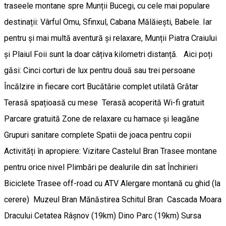
traseele montane spre Munții Bucegi, cu cele mai populare
destinații: Vârful Omu, Sfinxul, Cabana Mălăiești, Babele. Iar
pentru și mai multă aventură și relaxare, Munții Piatra Craiului
și Plaiul Foii sunt la doar câțiva kilometri distanță. Aici poți
găsi: Cinci corturi de lux pentru două sau trei persoane
Încălzire in fiecare cort Bucătărie complet utilată Grătar
Terasă spațioasă cu mese Terasă acoperită Wi-fi gratuit
Parcare gratuită Zone de relaxare cu hamace și leagăne
Grupuri sanitare complete Spatii de joaca pentru copii
Activități în apropiere: Vizitare Castelul Bran Trasee montane
pentru orice nivel Plimbări pe dealurile din sat Închirieri
Biciclete Trasee off-road cu ATV Alergare montană cu ghid (la
cerere) Muzeul Bran Mănăstirea Schitul Bran Cascada Moara
Dracului Cetatea Râșnov (19km) Dino Parc (19km) Sursa