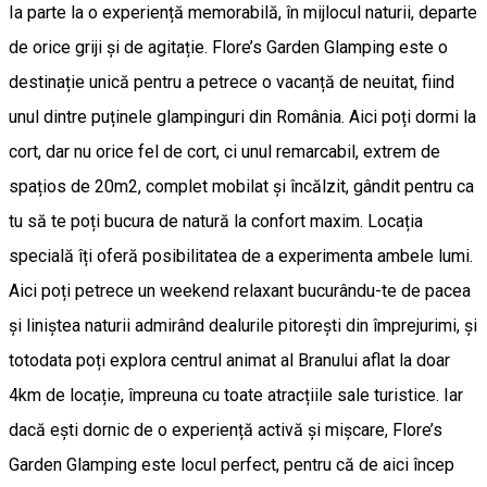
Ia parte la o experiență memorabilă, în mijlocul naturii, departe
de orice griji și de agitație. Flore’s Garden Glamping este o
destinație unică pentru a petrece o vacanță de neuitat, fiind
unul dintre puținele glampinguri din România. Aici poți dormi la
cort, dar nu orice fel de cort, ci unul remarcabil, extrem de
spațios de 20m2, complet mobilat și încălzit, gândit pentru ca
tu să te poți bucura de natură la confort maxim. Locația
specială îți oferă posibilitatea de a experimenta ambele lumi.
Aici poți petrece un weekend relaxant bucurându-te de pacea
și liniștea naturii admirând dealurile pitorești din împrejurimi, și
totodata poți explora centrul animat al Branului aflat la doar
4km de locație, împreuna cu toate atracțiile sale turistice. Iar
dacă ești dornic de o experiență activă și mișcare, Flore’s
Garden Glamping este locul perfect, pentru că de aici încep