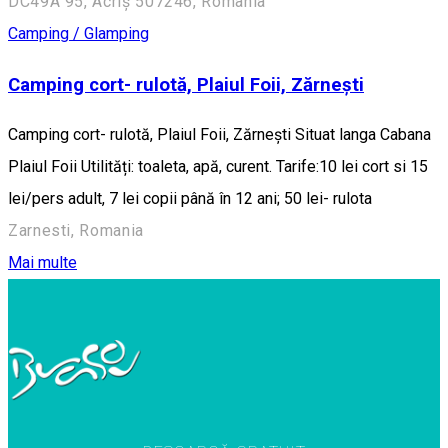
DC49A 95, Acriș 507246, Romania
Camping / Glamping
Camping cort- rulotă, Plaiul Foii, Zărnești
Camping cort- rulotă, Plaiul Foii, Zărnești Situat langa Cabana
Plaiul Foii Utilități: toaleta, apă, curent. Tarife:10 lei cort si 15
lei/pers adult, 7 lei copii până în 12 ani; 50 lei- rulota
Zarnesti, Romania
Mai multe