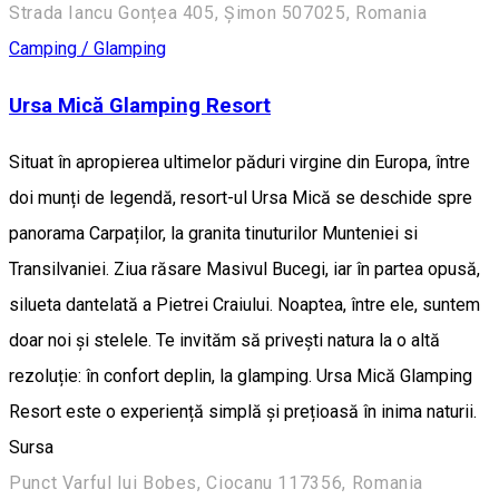
Strada Iancu Gonțea 405, Șimon 507025, Romania
Camping / Glamping
Ursa Mică Glamping Resort
Situat în apropierea ultimelor păduri virgine din Europa, între
doi munți de legendă, resort-ul Ursa Mică se deschide spre
panorama Carpaților, la granita tinuturilor Munteniei si
Transilvaniei. Ziua răsare Masivul Bucegi, iar în partea opusă,
silueta dantelată a Pietrei Craiului. Noaptea, între ele, suntem
doar noi și stelele. Te invităm să privești natura la o altă
rezoluție: în confort deplin, la glamping. Ursa Mică Glamping
Resort este o experiență simplă și prețioasă în inima naturii.
Sursa
Punct Varful lui Bobes, Ciocanu 117356, Romania