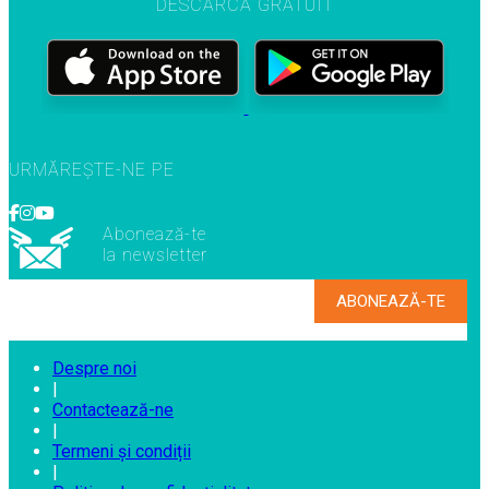
DESCARCĂ GRATUIT
URMĂREȘTE-NE PE
Abonează-te
la newsletter
Despre noi
|
Contactează-ne
|
Termeni și condiții
|