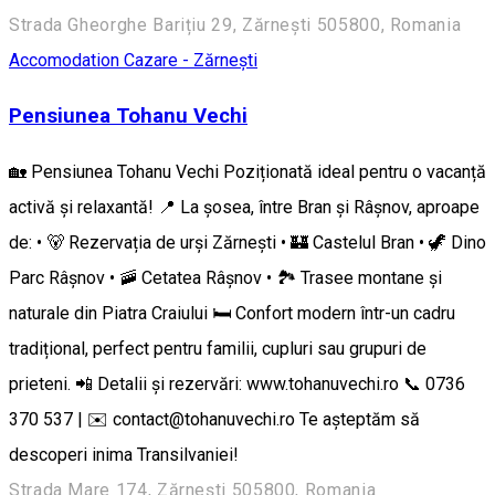
Strada Gheorghe Barițiu 29, Zărnești 505800, Romania
Accomodation
Cazare - Zărnești
Pensiunea Tohanu Vechi
🏡 Pensiunea Tohanu Vechi Poziționată ideal pentru o vacanță
activă și relaxantă! 📍 La șosea, între Bran și Râșnov, aproape
de: • 🐻 Rezervația de urși Zărnești • 🏰 Castelul Bran • 🦖 Dino
Parc Râșnov • 🚠 Cetatea Râșnov • 🏞️ Trasee montane și
naturale din Piatra Craiului 🛏️ Confort modern într-un cadru
tradițional, perfect pentru familii, cupluri sau grupuri de
prieteni. 📲 Detalii și rezervări: www.tohanuvechi.ro 📞 0736
370 537 | ✉️ contact@tohanuvechi.ro Te așteptăm să
descoperi inima Transilvaniei!
Strada Mare 174, Zărnești 505800, Romania