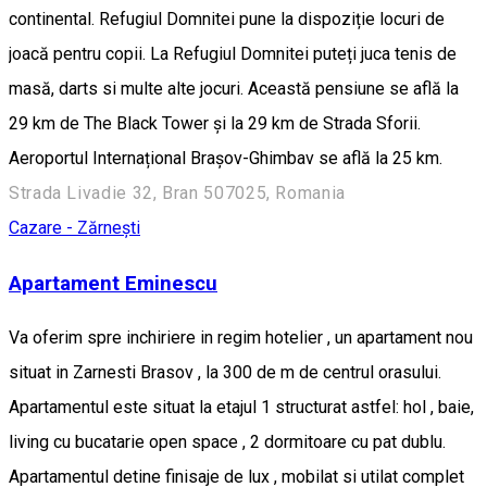
continental. Refugiul Domnitei pune la dispoziție locuri de
joacă pentru copii. La Refugiul Domnitei puteți juca tenis de
masă, darts si multe alte jocuri. Această pensiune se află la
29 km de The Black Tower și la 29 km de Strada Sforii.
Aeroportul Internațional Brașov-Ghimbav se află la 25 km.
Strada Livadie 32, Bran 507025, Romania
Cazare - Zărnești
Apartament Eminescu
Va oferim spre inchiriere in regim hotelier , un apartament nou
situat in Zarnesti Brasov , la 300 de m de centrul orasului.
Apartamentul este situat la etajul 1 structurat astfel: hol , baie,
living cu bucatarie open space , 2 dormitoare cu pat dublu.
Apartamentul detine finisaje de lux , mobilat si utilat complet