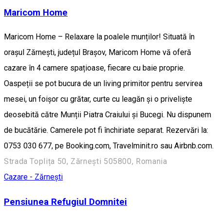
Maricom Home
Maricom Home – Relaxare la poalele munților! Situată în
orașul Zărnești, județul Brașov, Maricom Home vă oferă
cazare în 4 camere spațioase, fiecare cu baie proprie.
Oaspeții se pot bucura de un living primitor pentru servirea
mesei, un foișor cu grătar, curte cu leagăn și o priveliște
deosebită către Munții Piatra Craiului și Bucegi. Nu dispunem
de bucătărie. Camerele pot fi închiriate separat. Rezervări la:
0753 030 677, pe Booking.com, Travelminit.ro sau Airbnb.com.
Strada Toplița 50, Zărnești 505800, Romania
Cazare - Zărnești
Pensiunea Refugiul Domnitei