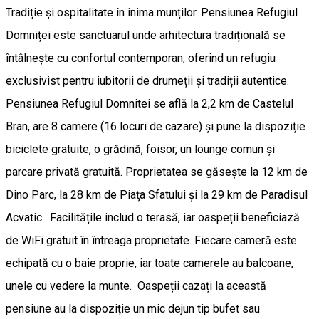
Tradiție și ospitalitate în inima munților. Pensiunea Refugiul
Domniței este sanctuarul unde arhitectura tradițională se
întâlnește cu confortul contemporan, oferind un refugiu
exclusivist pentru iubitorii de drumeții și tradiții autentice.
Pensiunea Refugiul Domnitei se află la 2,2 km de Castelul
Bran, are 8 camere (16 locuri de cazare) și pune la dispoziție
biciclete gratuite, o grădină, foisor, un lounge comun și
parcare privată gratuită. Proprietatea se găsește la 12 km de
Dino Parc, la 28 km de Piaţa Sfatului și la 29 km de Paradisul
Acvatic. Facilitățile includ o terasă, iar oaspeții beneficiază
de WiFi gratuit în întreaga proprietate. Fiecare cameră este
echipată cu o baie proprie, iar toate camerele au balcoane,
unele cu vedere la munte. Oaspeții cazați la această
pensiune au la dispoziție un mic dejun tip bufet sau