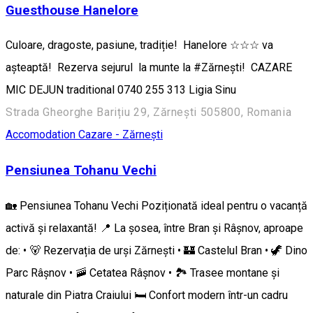
Guesthouse Hanelore
Culoare, dragoste, pasiune, tradiție! Hanelore ☆☆☆ va
așteaptă! Rezerva sejurul la munte la #Zărnești! CAZARE
MIC DEJUN traditional 0740 255 313 Ligia Sinu
Strada Gheorghe Barițiu 29, Zărnești 505800, Romania
Accomodation
Cazare - Zărnești
Pensiunea Tohanu Vechi
🏡 Pensiunea Tohanu Vechi Poziționată ideal pentru o vacanță
activă și relaxantă! 📍 La șosea, între Bran și Râșnov, aproape
de: • 🐻 Rezervația de urși Zărnești • 🏰 Castelul Bran • 🦖 Dino
Parc Râșnov • 🚠 Cetatea Râșnov • 🏞️ Trasee montane și
naturale din Piatra Craiului 🛏️ Confort modern într-un cadru