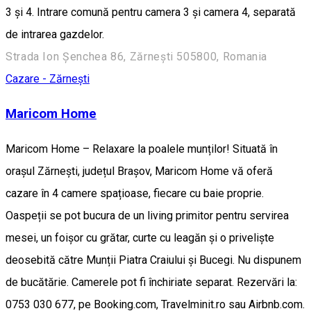
3 și 4. Intrare comună pentru camera 3 și camera 4, separată
de intrarea gazdelor.
Strada Ion Șenchea 86, Zărnești 505800, Romania
Cazare - Zărnești
Maricom Home
Maricom Home – Relaxare la poalele munților! Situată în
orașul Zărnești, județul Brașov, Maricom Home vă oferă
cazare în 4 camere spațioase, fiecare cu baie proprie.
Oaspeții se pot bucura de un living primitor pentru servirea
mesei, un foișor cu grătar, curte cu leagăn și o priveliște
deosebită către Munții Piatra Craiului și Bucegi. Nu dispunem
de bucătărie. Camerele pot fi închiriate separat. Rezervări la:
0753 030 677, pe Booking.com, Travelminit.ro sau Airbnb.com.