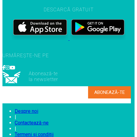
DESCARCĂ GRATUIT
URMĂREȘTE-NE PE
Abonează-te
la newsletter
Despre noi
|
Contactează-ne
|
Termeni și condiții