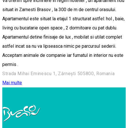
Va oferim spre inchiriere in regim hotelier , un apartament nou
situat in Zarnesti Brasov , la 300 de m de centrul orasului.
Apartamentul este situat la etajul 1 structurat astfel: hol , baie,
living cu bucatarie open space , 2 dormitoare cu pat dublu.
Apartamentul detine finisaje de lux , mobilat si utilat complet
astfel incat sa nu va lipseasca nimic pe parcursul sederii.
Acceptam animale de companie iar fumatul in interior nu este
permis .
Strada Mihai Eminescu 1, Zărnești 505800, Romania
Mai multe