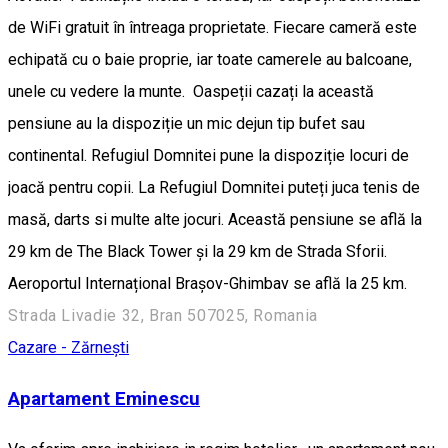
de WiFi gratuit în întreaga proprietate. Fiecare cameră este
echipată cu o baie proprie, iar toate camerele au balcoane,
unele cu vedere la munte. Oaspeții cazați la această
pensiune au la dispoziție un mic dejun tip bufet sau
continental. Refugiul Domnitei pune la dispoziție locuri de
joacă pentru copii. La Refugiul Domnitei puteți juca tenis de
masă, darts si multe alte jocuri. Această pensiune se află la
29 km de The Black Tower și la 29 km de Strada Sforii.
Aeroportul Internațional Brașov-Ghimbav se află la 25 km.
Strada Livadie 32, Bran 507025, Romania
Cazare - Zărnești
Apartament Eminescu