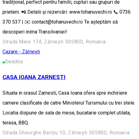
tradițional, perfect pentru familii, cupluri sau grupuri de
prieteni. 📲 Detalii și rezervări: www.tohanuvechi.ro 📞 0736
370 537 | ✉️ contact@tohanuvechi.ro Te așteptăm să
descoperi inima Transilvaniei!
Strada Mare 174, Zărnești 505800, Romania
Cazare - Zărnești
Deschis
CASA IOANA ZARNESTI
Situata in orasul Zarnesti, Casa Ioana ofera spre inchiriere
camere clasificate de catre Ministerul Turismului cu trei stele.
Locatia dispune de sala de mese, bucatarie complet utilata,
terasa, BBQ.
Strada Gheorghe Barițiu 10, Zărnești 505800, Romania