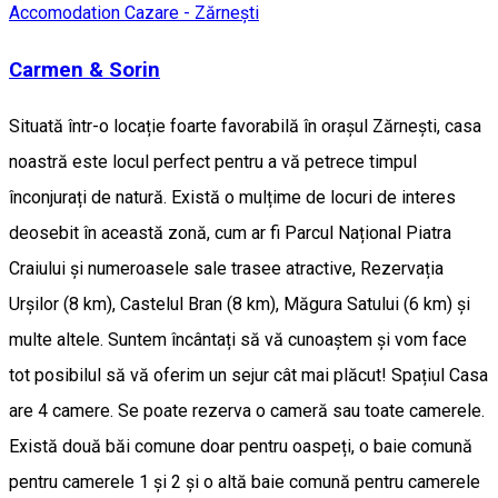
Accomodation
Cazare - Zărnești
Carmen & Sorin
Situată într-o locație foarte favorabilă în orașul Zărnești, casa
noastră este locul perfect pentru a vă petrece timpul
înconjurați de natură. Există o mulțime de locuri de interes
deosebit în această zonă, cum ar fi Parcul Național Piatra
Craiului și numeroasele sale trasee atractive, Rezervația
Urșilor (8 km), Castelul Bran (8 km), Măgura Satului (6 km) și
multe altele. Suntem încântați să vă cunoaștem și vom face
tot posibilul să vă oferim un sejur cât mai plăcut! Spațiul Casa
are 4 camere. Se poate rezerva o cameră sau toate camerele.
Există două băi comune doar pentru oaspeți, o baie comună
pentru camerele 1 și 2 și o altă baie comună pentru camerele