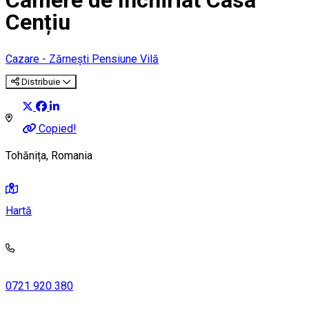
Camere de închiriat Casa
Cențiu
Cazare - Zărnești
Pensiune
Vilă
Distribuie
Copied!
Tohănița, Romania
Hartă
0721 920 380