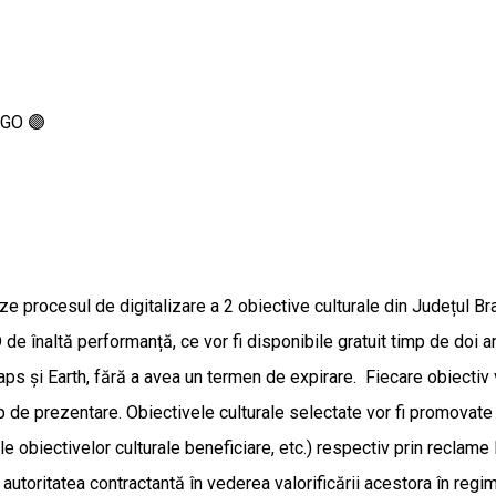
NGO 🟣
ieze procesul de digitalizare a 2 obiective culturale din Județul B
 de înaltă performanță, ce vor fi disponibile gratuit timp de doi an
ps și Earth, fără a avea un termen de expirare. Fiecare obiectiv v
lip de prezentare. Obiectivele culturale selectate vor fi promovat
ale obiectivelor culturale beneficiare, etc.) respectiv prin reclame
i autoritatea contractantă în vederea valorificării acestora în regim 