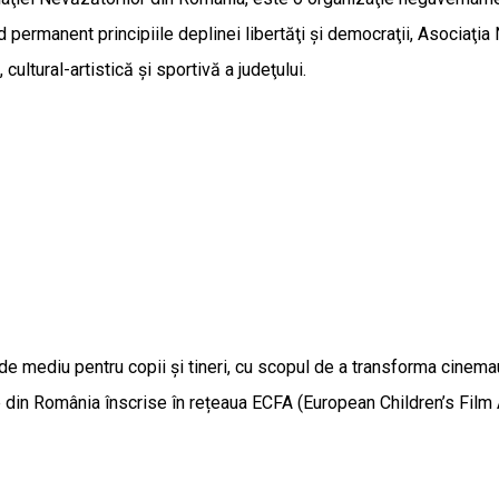
nd permanent principiile deplinei libertăţi şi democraţii, Asociaţ
ultural-artistică şi sportivă a judeţului.
e mediu pentru copii și tineri, cu scopul de a transforma cinemau
ive din România înscrise în rețeaua ECFA (European Children’s Fi