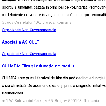
sportiv şi umanitar, bazată în principal pe voluntariat. Promovâ
cu deficienţe de vedere în viaţa economică, socio-profesională, c
Strada Castelului 106, Brașov, România
Organizatie Non-Guvernamentala
Asociatia AS CULT
Organizatie Non-Guvernamentala
CULMEA: Film și educație de mediu
CULMEA este primul festival de film din țară dedicat educației d
criza climatică. De asemenea, este şi printre singurele inițiat
internaționali.
nr.1 W, Bulevardul Griviței 65, Brașov 500198, Romania