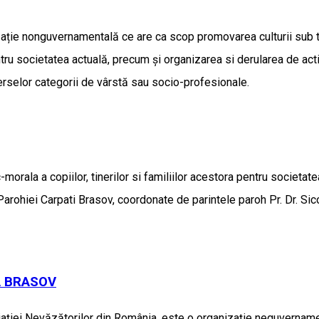
izație nonguvernamentală ce are ca scop promovarea culturii sub t
tru societatea actuală, precum și organizarea si derularea de activ
erselor categorii de vârstă sau socio-profesionale.
morala a copiilor, tinerilor si familiilor acestora pentru societat
ii Parohiei Carpati Brasov, coordonate de parintele paroh Pr. Dr. Si
A BRASOV
ciaţiei Nevăzătorilor din România, este o organizaţie neguvernament