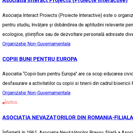
Asociatia Interact Projects (Proiecte Interactive)
Asociația lnteract Proiects (Proiecte lnteractive) este o organ
pentru studiu, învățare și dobândirea de aptitudini relevante pen
ecologice, științifice sau de dezvoltare personală adresate div
Organizatie Non-Guvernamentala
COPIII BUNI PENTRU EUROPA
Asociatia “Copiii buni pentru Europa” are ca scop educarea civic-
desfasurare a activitatilor cu copiii si tinerii din cadrul biseric
Organizatie Non-Guvernamentala
Închis
ASOCIATIA NEVAZATORILOR DIN ROMANIA-FILIAL
Înfiinţată în 1961, Asociaţia Nevăzătorilor Braşov, filială a Aso