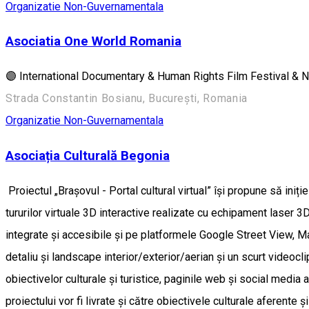
Organizatie Non-Guvernamentala
Asociatia One World Romania
🟣 International Documentary & Human Rights Film Festival & 
Strada Constantin Bosianu, București, Romania
Organizatie Non-Guvernamentala
Asociația Culturală Begonia
Proiectul „Brașovul - Portal cultural virtual” își propune să iniț
tururilor virtuale 3D interactive realizate cu echipament laser 3D
integrate și accesibile și pe platformele Google Street View, Ma
detaliu și landscape interior/exterior/aerian și un scurt videoc
obiectivelor culturale și turistice, paginile web și social media 
proiectului vor fi livrate și către obiectivele culturale aferente ș