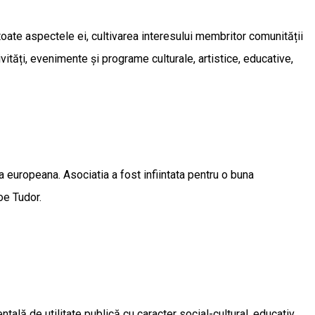
oate aspectele ei, cultivarea interesului membritor comunității
ități, evenimente și programe culturale, artistice, educative,
ea europeana. Asociatia a fost infiintata pentru o buna
coe Tudor.
ală de utilitate publică cu caracter social-cultural, educativ,