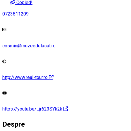
Copied!
0723811209
cosmin@muzeedelasat.ro
http://www.real-tour.ro
https://youtu.be/_jr623SYk2k
Despre