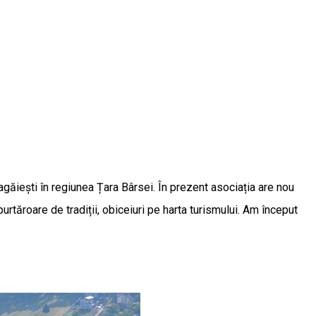
enagăiești în regiunea Țara Bârsei. În prezent asociația are nou
rtăroare de tradiții, obiceiuri pe harta turismului. Am început