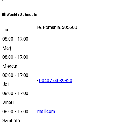
Weekly Schedule
Zizinului 13, Sacele, Romania, 505600
Luni
08:00
-
17:00
Marți
Hartă
08:00
-
17:00
Miercuri
08:00
-
17:00
0040746029114
•
0040774039820
Joi
08:00
-
17:00
Vineri
terrabarcensis@gmail.com
08:00
-
17:00
Sâmbătă