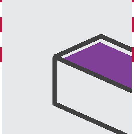
English