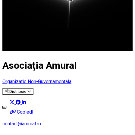
Asociația Amural
Organizatie Non-Guvernamentala
Distribuie
Copied!
contact@amural.ro