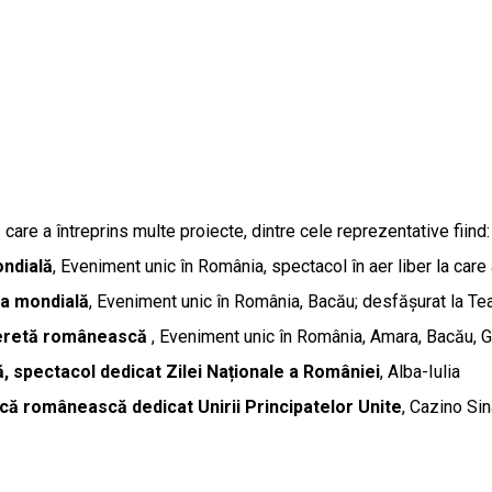
 care a întreprins multe proiecte, dintre cele reprezentative fiind
ondială
, Eveniment unic în România, spectacol în aer liber la care
ra mondială
, Eveniment unic în România, Bacău; desfășurat la Te
peretă românească
, Eveniment unic în România, Amara, Bacău, G
 spectacol dedicat Zilei Naționale a României
, Alba-Iulia
zică românească dedicat Unirii Principatelor Unite
, Cazino Sin