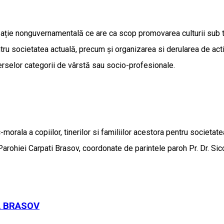
izație nonguvernamentală ce are ca scop promovarea culturii sub t
tru societatea actuală, precum și organizarea si derularea de activ
erselor categorii de vârstă sau socio-profesionale.
morala a copiilor, tinerilor si familiilor acestora pentru societat
ii Parohiei Carpati Brasov, coordonate de parintele paroh Pr. Dr. Si
A BRASOV