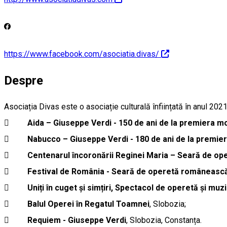
https://www.facebook.com/asociatia.divas/
Despre
Asociația Divas este o asociație culturală înființată în anul 2021

Aida – Giuseppe Verdi - 150 de ani de la premiera m

Nabucco – Giuseppe Verdi - 180 de ani de la premie

Centenarul încoronării Reginei Maria – Seară de o

Festival de România - Seară de operetă românească,

Uniți în cuget și simțiri, Spectacol de operetă și mu

Balul Operei în Regatul Toamnei
, Slobozia;

Requiem - Giuseppe Verdi
, Slobozia, Constanța.