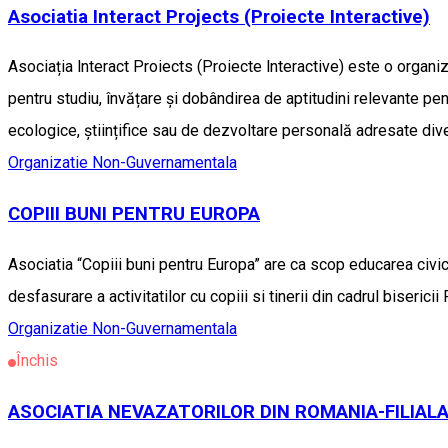
Asociatia Interact Projects (Proiecte Interactive)
Asociația lnteract Proiects (Proiecte lnteractive) este o organ
pentru studiu, învățare și dobândirea de aptitudini relevante pen
ecologice, științifice sau de dezvoltare personală adresate div
Organizatie Non-Guvernamentala
COPIII BUNI PENTRU EUROPA
Asociatia “Copiii buni pentru Europa” are ca scop educarea civic-
desfasurare a activitatilor cu copiii si tinerii din cadrul biseric
Organizatie Non-Guvernamentala
Închis
ASOCIATIA NEVAZATORILOR DIN ROMANIA-FILIAL