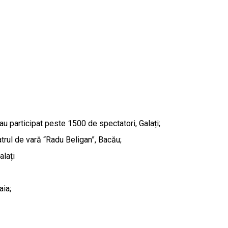
:
 au participat peste 1500 de spectatori, Galați;
atrul de vară “Radu Beligan”, Bacău;
alați
aia;