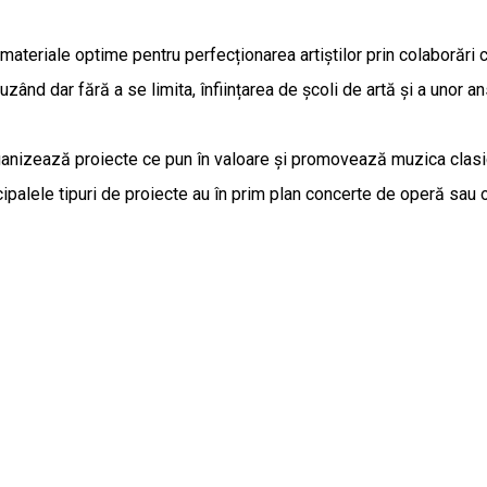
 materiale optime pentru perfecționarea artiștilor prin colaborări c
luzând dar fără a se limita, înființarea de școli de artă și a unor a
ganizează proiecte ce pun în valoare și promovează muzica clasică,
incipalele tipuri de proiecte au în prim plan concerte de operă sau