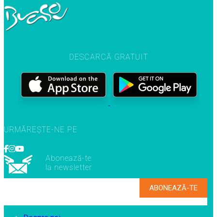
DESCARCĂ GRATUIT
URMĂREȘTE-NE PE
Abonează-te
la newsletter