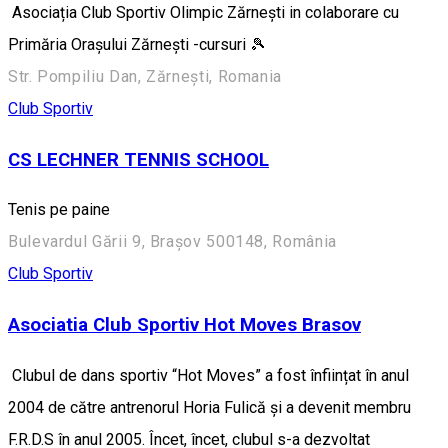
Asociația Club Sportiv Olimpic Zărnești in colaborare cu
Primăria Orașului Zărnești -cursuri 🎾
Str. Pompiliu Dan, Zărnești, Romania
Club Sportiv
CS LECHNER TENNIS SCHOOL
Tenis pe paine
Bulevardul Gării 9, Brașov 500148, România
Club Sportiv
Asociatia Club Sportiv Hot Moves Brasov
Clubul de dans sportiv “Hot Moves” a fost înființat în anul
2004 de către antrenorul Horia Fulică și a devenit membru
F.R.D.S în anul 2005. Încet, încet, clubul s-a dezvoltat