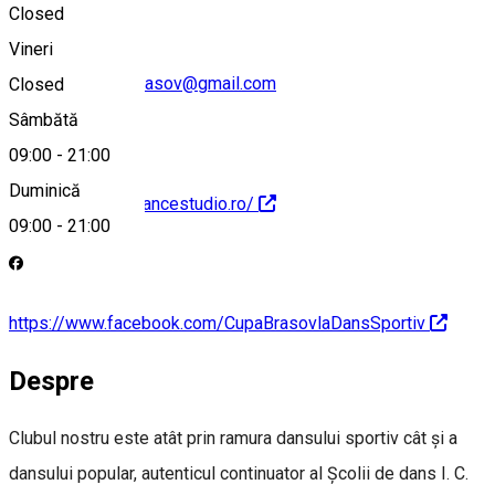
Closed
Vineri
prodancestudiobrasov@gmail.com
Closed
Sâmbătă
09:00
-
21:00
Duminică
https://www.prodancestudio.ro/
09:00
-
21:00
https://www.facebook.com/CupaBrasovlaDansSportiv
Despre
Clubul nostru este atât prin ramura dansului sportiv cât și a
dansului popular, autenticul continuator al Școlii de dans I. C.