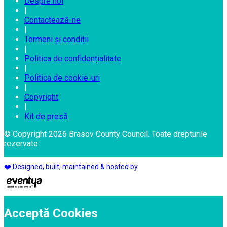
Despre noi
|
Contactează-ne
|
Termeni și condiții
|
Politica de confidențialitate
|
Politica de cookie-uri
|
Copyright
|
Kit de presă
© Copyright 2026 Brasov County Council. Toate drepturile
rezervate
❤️ Designed, built, maintained & hosted by
Acceptă Cookies