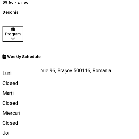
09:00 - 21:00
Deschis
Program
Weekly Schedule
Strada 13 Decembrie 96, Brașov 500116, Romania
Luni
Closed
Marți
Hartă
Closed
Miercuri
Closed
0756 053 557
Joi