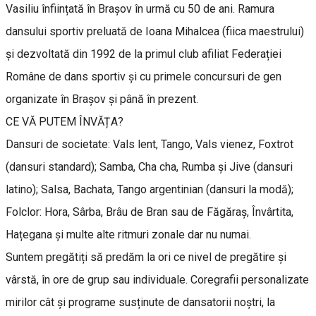
Vasiliu înființată în Brașov în urmă cu 50 de ani. Ramura
dansului sportiv preluată de Ioana Mihalcea (fiica maestrului)
și dezvoltată din 1992 de la primul club afiliat Federației
Române de dans sportiv și cu primele concursuri de gen
organizate în Brașov și până în prezent.
CE VĂ PUTEM ÎNVĂȚA?
Dansuri de societate: Vals lent, Tango, Vals vienez, Foxtrot
(dansuri standard); Samba, Cha cha, Rumba și Jive (dansuri
latino); Salsa, Bachata, Tango argentinian (dansuri la modă);
Folclor: Hora, Sârba, Brâu de Bran sau de Făgăraș, Învârtita,
Hațegana și multe alte ritmuri zonale dar nu numai.
Suntem pregătiți să predăm la ori ce nivel de pregătire și
vârstă, în ore de grup sau individuale. Coregrafii personalizate
mirilor cât și programe susținute de dansatorii noștri, la