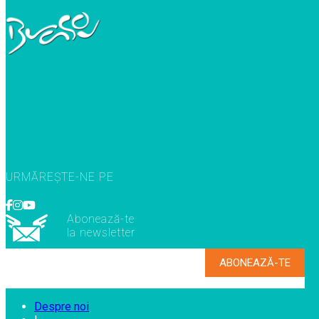
URMĂREȘTE-NE PE
Abonează-te
la newsletter
Despre noi