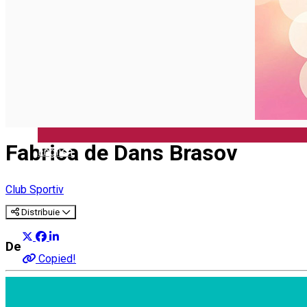
Fabrica de Dans Brasov
English
Club Sportiv
Distribuie
Despre
Copied!