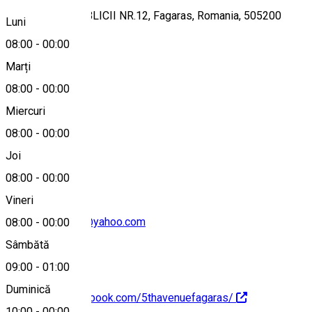
FAGARAS, REPUBLICII NR.12, Fagaras, Romania, 505200
Luni
08:00
-
00:00
Marți
Hartă
08:00
-
00:00
Miercuri
08:00
-
00:00
0040769814401
Joi
08:00
-
00:00
Vineri
the_5th_avenue@yahoo.com
08:00
-
00:00
Sâmbătă
09:00
-
01:00
Duminică
https://www.facebook.com/5thavenuefagaras/
10:00
-
00:00