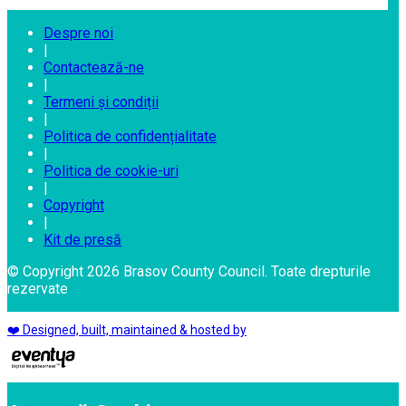
Despre noi
|
Contactează-ne
|
Termeni și condiții
|
Politica de confidențialitate
|
Politica de cookie-uri
|
Copyright
|
Kit de presă
© Copyright 2026 Brasov County Council. Toate drepturile
rezervate
❤️ Designed, built, maintained & hosted by