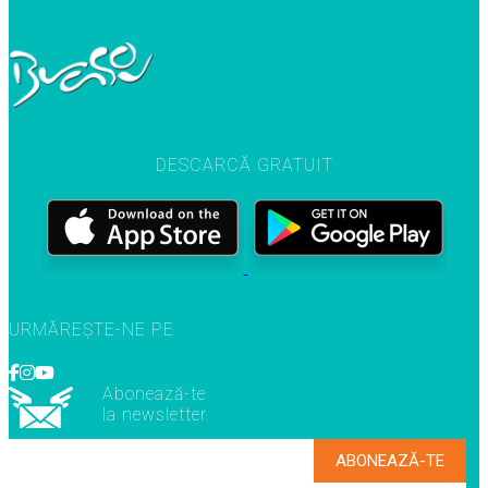
DESCARCĂ GRATUIT
URMĂREȘTE-NE PE
Abonează-te
la newsletter