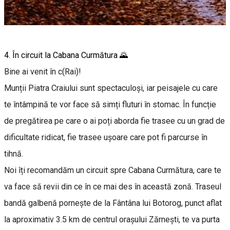
4. În circuit la Cabana Curmătura 🌄
Bine ai venit în c(Rai)!
Munții Piatra Craiului sunt spectaculoși, iar peisajele cu care
te întâmpină te vor face să simți fluturi în stomac. În funcție
de pregătirea pe care o ai poți aborda fie trasee cu un grad de
dificultate ridicat, fie trasee ușoare care pot fi parcurse în
tihnă.
Noi îți recomandăm un circuit spre Cabana Curmătura, care te
va face să revii din ce în ce mai des în această zonă. Traseul
bandă galbenă pornește de la Fântâna lui Botorog, punct aflat
la aproximativ 3.5 km de centrul orașului Zărnești, te va purta