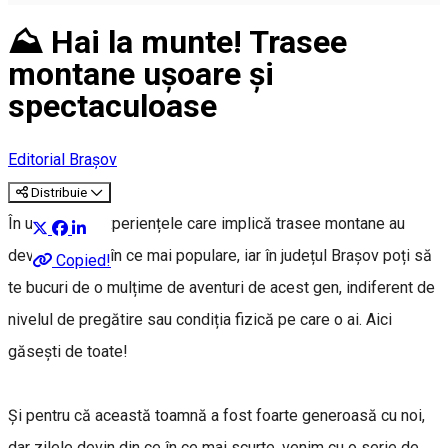
⛰️ Hai la munte! Trasee
montane ușoare și
spectaculoase
Editorial Brașov
Distribuie
În ultimii ani experiențele care implică trasee montane au
devenit din ce în ce mai populare, iar în județul Brașov poți să
Copied!
te bucuri de o mulțime de aventuri de acest gen, indiferent de
nivelul de pregătire sau condiția fizică pe care o ai. Aici
găsești de toate!
Și pentru că această toamnă a fost foarte generoasă cu noi,
dar zilele devin din ce în ce mai scurte, venim cu o serie de