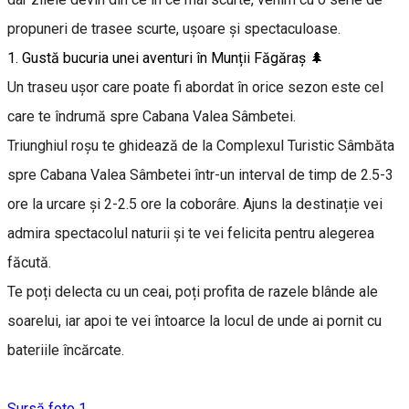
propuneri de trasee scurte, ușoare și spectaculoase.
1. Gustă bucuria unei aventuri în Munții Făgăraș 🌲
Un traseu ușor care poate fi abordat în orice sezon este cel
care te îndrumă spre Cabana Valea Sâmbetei.
Triunghiul roșu te ghidează de la Complexul Turistic Sâmbăta
spre Cabana Valea Sâmbetei într-un interval de timp de 2.5-3
ore la urcare și 2-2.5 ore la coborâre. Ajuns la destinație vei
admira spectacolul naturii și te vei felicita pentru alegerea
făcută.
Te poți delecta cu un ceai, poți profita de razele blânde ale
soarelui, iar apoi te vei întoarce la locul de unde ai pornit cu
bateriile încărcate.
Sursă foto 1