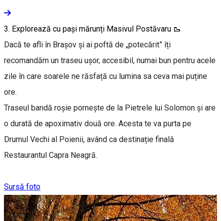
3. Explorează cu pași mărunți Masivul Postăvaru 🥾
Dacă te afli în Brașov și ai poftă de „potecărit” îți
recomandăm un traseu ușor, accesibil, numai bun pentru acele
zile în care soarele ne răsfață cu lumina sa ceva mai puține
ore.
Traseul bandă roșie pornește de la Pietrele lui Solomon și are
o durată de apoximativ două ore. Acesta te va purta pe
Drumul Vechi al Poienii, având ca destinație finală
Restaurantul Capra Neagră.
Sursă foto