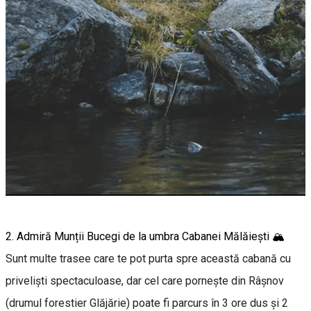
2. Admiră Munții Bucegi de la umbra Cabanei Mălăiești 🏔️
Sunt multe trasee care te pot purta spre această cabană cu
priveliști spectaculoase, dar cel care pornește din Râșnov
(drumul forestier Glăjărie) poate fi parcurs în 3 ore dus și 2