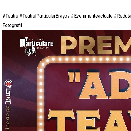
#Teatru #TeatrulParticularBrașov #Evenimenteactuale #Redu
Fotografii