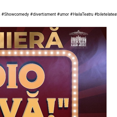
ta #Showcomedy #divertisment #umor #HailaTeatru #biletelate