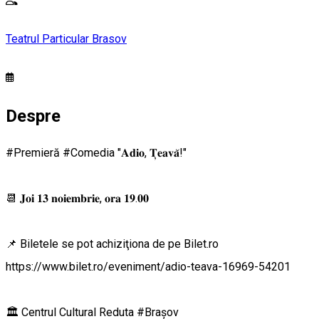
Teatrul Particular Brasov
Despre
#Premieră #Comedia "𝐀𝐝𝐢𝐨, 𝐓̦𝐞𝐚𝐯𝐚̆!"
📆 𝐉𝐨𝐢 𝟏𝟑 𝐧𝐨𝐢𝐞𝐦𝐛𝐫𝐢𝐞, 𝐨𝐫𝐚 𝟏𝟗.𝟎𝟎
📌 Biletele se pot achiziţiona de pe Bilet.ro
https://www.bilet.ro/eveniment/adio-teava-16969-54201
🏛 Centrul Cultural Reduta #Brașov