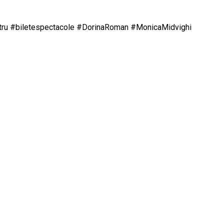
atru #biletespectacole #DorinaRoman #MonicaMidvighi