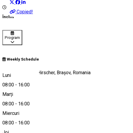
Copied!
Închis
Program
Weekly Schedule
Strada Apollonia Hirscher, Brașov, Romania
Luni
08:00
-
16:00
Marți
Hartă
08:00
-
16:00
Miercuri
08:00
-
16:00
0268 419 706
Joi