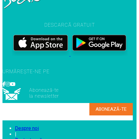
DESCARCĂ GRATUIT
URMĂREȘTE-NE PE
Abonează-te
la newsletter
Despre noi
|