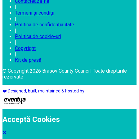
Contactează-ne
|
Termeni și condiții
|
Politica de confidențialitate
|
Politica de cookie-uri
|
Copyright
|
Kit de presă
© Copyright 2026 Brasov County Council. Toate drepturile
rezervate
❤️ Designed, built, maintained & hosted by
Acceptă Cookies