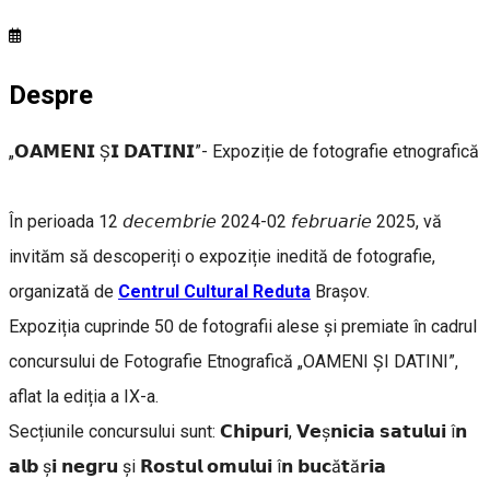
Despre
„𝗢𝗔𝗠𝗘𝗡𝗜 Ș𝗜 𝗗𝗔𝗧𝗜𝗡𝗜”- Expoziție de fotografie etnografică
În perioada 12 𝘥𝘦𝘤𝘦𝘮𝘣𝘳𝘪𝘦 2024-02 𝘧𝘦𝘣𝘳𝘶𝘢𝘳𝘪𝘦 2025, vă
invităm să descoperiți o expoziție inedită de fotografie,
organizată de
Centrul Cultural Reduta
Brașov.
Expoziția cuprinde 50 de fotografii alese și premiate în cadrul
concursului de Fotografie Etnografică „OAMENI ȘI DATINI”,
aflat la ediția a IX-a.
Secțiunile concursului sunt: 𝗖𝗵𝗶𝗽𝘂𝗿𝗶, 𝗩𝗲ș𝗻𝗶𝗰𝗶𝗮 𝘀𝗮𝘁𝘂𝗹𝘂𝗶 î𝗻
𝗮𝗹𝗯 ș𝗶 𝗻𝗲𝗴𝗿𝘂 și 𝗥𝗼𝘀𝘁𝘂𝗹 𝗼𝗺𝘂𝗹𝘂𝗶 î𝗻 𝗯𝘂𝗰ă𝘁ă𝗿𝗶𝗮