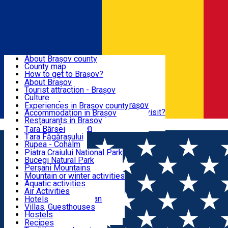
Sign In
Sign Up Free
BRAȘOV COUNTY
About Brașov county
County map
BRAȘOV
How to get to Brașov?
Tourist Information Centers
About Brașov
Tourist Guides
Tourist attraction - Brașov
EXPERIENCES
Brașov Tourism Recommendations
Culture
Historical tourist attractions
Tourist Information Center - Brașov
Experiences in Brașov county
What would a local recommend to visit?
Accommodation in Brașov
DESTINATIONS
Tourism news Brașov
Restaurants in Brasov
Română
Restaurants
Usefull information
Țara Bârsei
Țara Făgărașului
NATURE
Rupea - Cohalm
ECO Destinations
Piatra Craiului National Park
Bucegi Natural Park
ACTIVE TOURISM
Perșani Mountains
Făgăraș Mountains
Mountain or winter activities
Postăvarul Peak
Aquatic activities
ACCOMMODATION
Măgura Codlei
Air Activities
Ciucaș Mountains
Adventure, Equestrian
Hotels
Protected areas
Cycling, Running
Villas, Guesthouses
CULTURAL HERITAGE
Other natural attractions
Other activities
Hostels
Speoturism
Cottages
Recipes