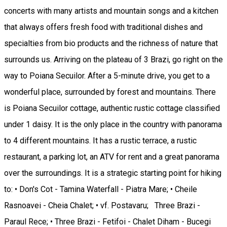
concerts with many artists and mountain songs and a kitchen
that always offers fresh food with traditional dishes and
specialties from bio products and the richness of nature that
surrounds us. Arriving on the plateau of 3 Brazi, go right on the
way to Poiana Secuilor. After a 5-minute drive, you get to a
wonderful place, surrounded by forest and mountains. There
is Poiana Secuilor cottage, authentic rustic cottage classified
under 1 daisy. It is the only place in the country with panorama
to 4 different mountains. It has a rustic terrace, a rustic
restaurant, a parking lot, an ATV for rent and a great panorama
over the surroundings. It is a strategic starting point for hiking
to: • Don's Cot - Tamina Waterfall - Piatra Mare; • Cheile
Rasnoavei - Cheia Chalet; • vf. Postavaru; Three Brazi -
Paraul Rece; • Three Brazi - Fetifoi - Chalet Diham - Bucegi