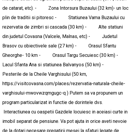
de catarat, etc). - Zona Intorsura Buzaului (32 km)- un loc
plin de traditii si pitoresc - Statiunea Vama Buzaului cu
rezervatia de zimbri si cascada (30 km) - Alte statiuni
din judetul Covasna (Valcele, Malnas, etc) - Judetul
Brasov cu obiectivele sale (27 km) - Orasul Sfantu
Gheorghe- 10 km - Orasul Targu Secuiesc (30 km) -
Lacul Sfanta Ana si statiunea Balvanyos (50 km) -
Pesterile de la Cheile Varghisului (50 km,
https://visitcovasna.com/places/rezervatia-naturala-cheile-
varghisului-mwovwzqmgugc-q ) Putem sa va propunem un
program particularizat in functie de dorintele dvs.
Interactiunea cu oaspetii Gazdele locuiesc in aceiasi curte in
imobil separat de pensiune. Va pot ajuta in orice aveti nevoie
de la dotari necesare pregatirii mesei la sfaturi legate de