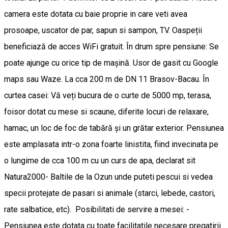
camera este dotata cu baie proprie in care veti avea
prosoape, uscator de par, sapun si sampon, TV. Oaspeții
beneficiază de acces WiFi gratuit. În drum spre pensiune: Se
poate ajunge cu orice tip de mașină. Usor de gasit cu Google
maps sau Waze. La cca 200 m de DN 11 Brasov-Bacau. În
curtea casei: Vă veți bucura de o curte de 5000 mp, terasa,
foisor dotat cu mese si scaune, diferite locuri de relaxare,
hamac, un loc de foc de tabără și un grătar exterior. Pensiunea
este amplasata intr-o zona foarte linistita, fiind invecinata pe
o lungime de cca 100 m cu un curs de apa, declarat sit
Natura2000- Baltile de la Ozun unde puteti pescui si vedea
specii protejate de pasari si animale (starci, lebede, castori,
rate salbatice, etc). Posibilitati de servire a mesei: -
Pensiunea este dotata cu toate facilitatile necesare pregatirii