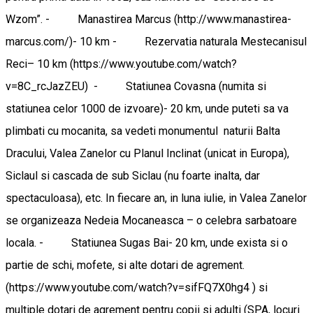
Wzom”. - Manastirea Marcus (http://www.manastirea-
marcus.com/)- 10 km - Rezervatia naturala Mestecanisul
Reci– 10 km (https://www.youtube.com/watch?
v=8C_rcJazZEU) - Statiunea Covasna (numita si
statiunea celor 1000 de izvoare)- 20 km, unde puteti sa va
plimbati cu mocanita, sa vedeti monumentul naturii Balta
Dracului, Valea Zanelor cu Planul Inclinat (unicat in Europa),
Siclaul si cascada de sub Siclau (nu foarte inalta, dar
spectaculoasa), etc. In fiecare an, in luna iulie, in Valea Zanelor
se organizeaza Nedeia Mocaneasca – o celebra sarbatoare
locala. - Statiunea Sugas Bai- 20 km, unde exista si o
partie de schi, mofete, si alte dotari de agrement.
(https://www.youtube.com/watch?v=sifFQ7X0hg4 ) si
multiple dotari de agrement pentru copii si adulti (SPA, locuri