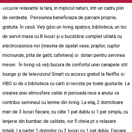
English
vacante relaxante la tara, in mijlocul naturii, intr-un cadru plin
de verdeata. Pensiunea beneficiaza de parcare proprie,
gratuita. În casă: Veți găsi un living spațios, biblioteca, un loc
de servit masa cu 8 locuri și o bucătărie complet utilată cu
electrocasnice noi (masina de spalat vase, prajitor, cuptor
microunde, plita de gatit, cafetiera) si dotari pentru servirea
mesei. În living vă veți bucura de confortul unei canapele stil
lounge și de televizorul Smart cu access gratuit la Netflix si
HBO si de o biblioteca cu carti si reviste pe toate gusturile. La
crearea unei atmosfere calde in perioada rece a anului va
contribui semineul cu lemne din living. La etaj, 2 dormitoare
mari de 3 locuri fiecare, cu câte 1 pat dublu si 1 pat simplu, cu
lenjerie din bumbac de calitate, vor fi cheia pt o relaxare
totală. La parter 1 dormitor cu 2 locuri cu 1 pat dublu. Fiecare