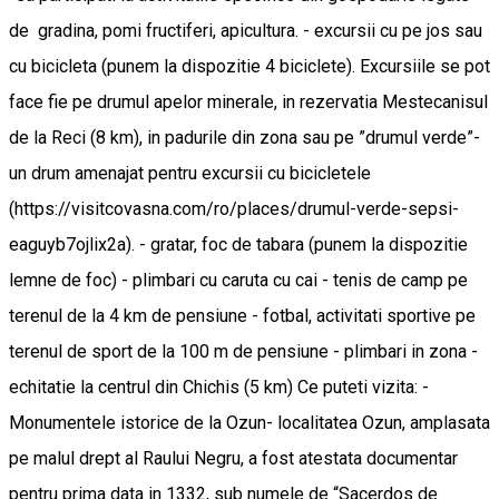
de gradina, pomi fructiferi, apicultura. - excursii cu pe jos sau
cu bicicleta (punem la dispozitie 4 biciclete). Excursiile se pot
face fie pe drumul apelor minerale, in rezervatia Mestecanisul
de la Reci (8 km), in padurile din zona sau pe ”drumul verde”-
un drum amenajat pentru excursii cu bicicletele
(https://visitcovasna.com/ro/places/drumul-verde-sepsi-
eaguyb7ojlix2a). - gratar, foc de tabara (punem la dispozitie
lemne de foc) - plimbari cu caruta cu cai - tenis de camp pe
terenul de la 4 km de pensiune - fotbal, activitati sportive pe
terenul de sport de la 100 m de pensiune - plimbari in zona -
echitatie la centrul din Chichis (5 km) Ce puteti vizita: -
Monumentele istorice de la Ozun- localitatea Ozun, amplasata
pe malul drept al Raului Negru, a fost atestata documentar
pentru prima data in 1332, sub numele de “Sacerdos de