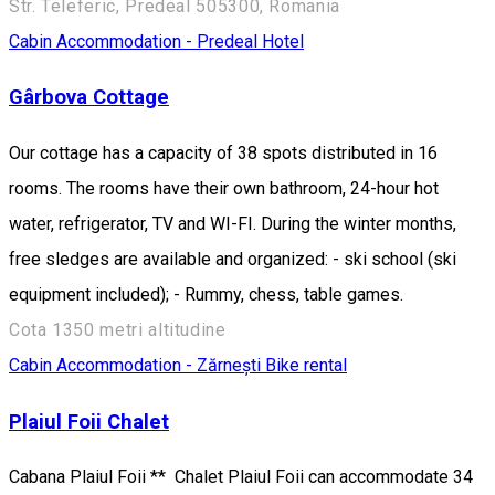
Str. Teleferic, Predeal 505300, Romania
Cabin
Accommodation - Predeal
Hotel
Gârbova Cottage
Our cottage has a capacity of 38 spots distributed in 16
rooms. The rooms have their own bathroom, 24-hour hot
water, refrigerator, TV and WI-FI. During the winter months,
free sledges are available and organized: - ski school (ski
equipment included); - Rummy, chess, table games.
Cota 1350 metri altitudine
Cabin
Accommodation - Zărnești
Bike rental
Plaiul Foii Chalet
Cabana Plaiul Foii ** Chalet Plaiul Foii can accommodate 34