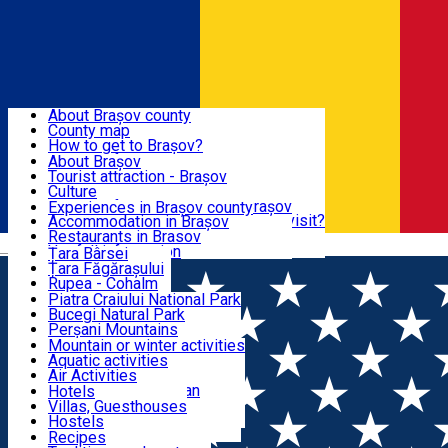
Sign In
Sign Up Free
BRAȘOV COUNTY
About Brașov county
County map
BRAȘOV
How to get to Brașov?
Tourist Information Centers
About Brașov
Tourist Guides
Tourist attraction - Brașov
EXPERIENCES
Brașov Tourism Recommendations
Culture
Historical tourist attractions
Tourist Information Center - Brașov
Experiences in Brașov county
What would a local recommend to visit?
Accommodation in Brașov
DESTINATIONS
Tourism news Brașov
Restaurants in Brasov
Română
Restaurants
Usefull information
Țara Bârsei
Țara Făgărașului
NATURE
Rupea - Cohalm
ECO Destinations
Piatra Craiului National Park
Bucegi Natural Park
ACTIVE TOURISM
Perșani Mountains
Făgăraș Mountains
Mountain or winter activities
Postăvarul Peak
Aquatic activities
ACCOMMODATION
Măgura Codlei
Air Activities
Ciucaș Mountains
Adventure, Equestrian
Hotels
Protected areas
Cycling, Running
Villas, Guesthouses
CULTURAL HERITAGE
Other natural attractions
Other activities
Hostels
Speoturism
Cottages
Recipes