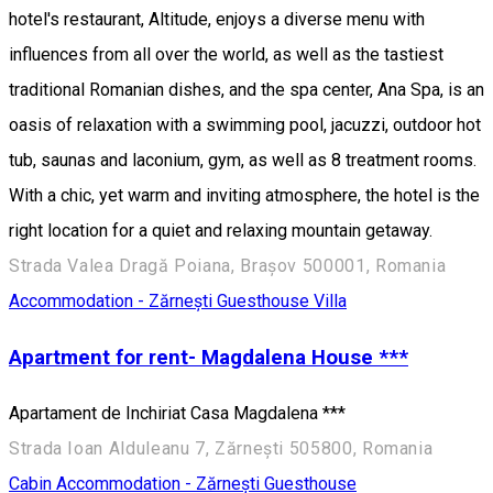
hotel's restaurant, Altitude, enjoys a diverse menu with
influences from all over the world, as well as the tastiest
traditional Romanian dishes, and the spa center, Ana Spa, is an
oasis of relaxation with a swimming pool, jacuzzi, outdoor hot
tub, saunas and laconium, gym, as well as 8 treatment rooms.
With a chic, yet warm and inviting atmosphere, the hotel is the
right location for a quiet and relaxing mountain getaway.
Strada Valea Dragă Poiana, Brașov 500001, Romania
Accommodation - Zărnești
Guesthouse
Villa
Apartment for rent- Magdalena House ***
Apartament de Inchiriat Casa Magdalena ***
Strada Ioan Alduleanu 7, Zărnești 505800, Romania
Cabin
Accommodation - Zărnești
Guesthouse