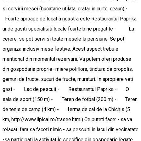
si servirii mesei (bucatarie utilata, gratar in curte, ceaun) -
Foarte aproape de locatia noastra este Restaurantul Paprika
unde gasiti specialitati locale foarte bine pregatite - La
cerere, se pot servi si toate mesele la pensiune. Se pot
organiza inclusiv mese festive. Acest aspect trebuie
mentionat din momentul rezervarii. Va putem oferi produse
din gospodaria proprie- miere poliflora, tinctura de propolis,
gemuri de fructe, sucuri de fructe, muraturi. In apropiere veti
gasi - Lac de pescuit - Restaurantul Paprika - O
sala de sport (150 m) - Teren de fotbal (200 m) - Teren
de tenis de camp (4 km) - ferma de cai de la Chichis (5
km, http://www.lipicai.ro/trasee.html) Ce puteti face: - sa va
relaxati fara sa faceti nimic - sa pescuiti in lacul din vecinatate
-sa participati la activitatile specifice din gospodarie legate