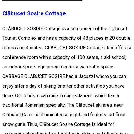
Clăbucet Sosire Cottage
CLĂBUCET SOSIRE Cottage is a component of the Clăbucet
Tourist Complex and has a capacity of 48 places in 20 double
rooms and 4 suites. CLABUCET SOSIRE Cottage also offers a
conference room with a capacity of 100 seats, a ski school,
an indoor sports equipment center, a wardrobe space.
CABBAGE CLABUCET SOSIRE has a Jacuzzi where you can
enjoy after a day of skiing or after other activities you have
done. Our tourists can dine in our restaurant, which has a
traditional Romanian specialty. The Clăbucet ski area, near
Clăbucet Cabin, is illuminated at night and features artificial
snow guns. Thus, Clăbucet Sosire Cottage is ideal for
accommodating tourists interested in skiing and other winter