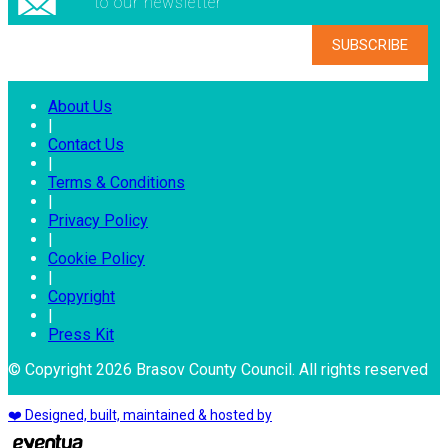
to our newsletter
About Us
|
Contact Us
|
Terms & Conditions
|
Privacy Policy
|
Cookie Policy
|
Copyright
|
Press Kit
© Copyright 2026 Brasov County Council. All rights reserved
❤️ Designed, built, maintained & hosted by