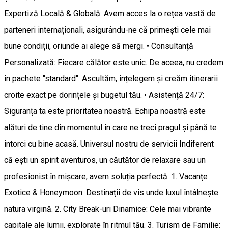
Expertiză Locală & Globală: Avem acces la o rețea vastă de
parteneri internaționali, asigurându-ne că primești cele mai
bune condiții, oriunde ai alege să mergi. • Consultanță
Personalizată: Fiecare călător este unic. De aceea, nu credem
în pachete "standard". Ascultăm, înțelegem și creăm itinerarii
croite exact pe dorințele și bugetul tău. • Asistență 24/7:
Siguranța ta este prioritatea noastră. Echipa noastră este
alături de tine din momentul în care ne treci pragul și până te
întorci cu bine acasă. Universul nostru de servicii Indiferent
că ești un spirit aventuros, un căutător de relaxare sau un
profesionist în mișcare, avem soluția perfectă: 1. Vacanțe
Exotice & Honeymoon: Destinații de vis unde luxul întâlnește
natura virgină. 2. City Break-uri Dinamice: Cele mai vibrante
capitale ale lumii, explorate în ritmul tău. 3. Turism de Familie: