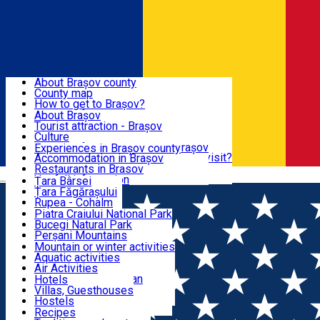
Sign In
Sign Up Free
BRAȘOV COUNTY
About Brașov county
County map
BRAȘOV
How to get to Brașov?
Tourist Information Centers
About Brașov
Tourist Guides
Tourist attraction - Brașov
EXPERIENCES
Brașov Tourism Recommendations
Culture
Historical tourist attractions
Tourist Information Center - Brașov
Experiences in Brașov county
What would a local recommend to visit?
Accommodation in Brașov
DESTINATIONS
Tourism news Brașov
Restaurants in Brasov
Română
Restaurants
Usefull information
Țara Bârsei
Țara Făgărașului
NATURE
Rupea - Cohalm
ECO Destinations
Piatra Craiului National Park
Bucegi Natural Park
ACTIVE TOURISM
Perșani Mountains
Făgăraș Mountains
Mountain or winter activities
Postăvarul Peak
Aquatic activities
ACCOMMODATION
Măgura Codlei
Air Activities
Ciucaș Mountains
Adventure, Equestrian
Hotels
Protected areas
Cycling, Running
Villas, Guesthouses
CULTURAL HERITAGE
Other natural attractions
Other activities
Hostels
Speoturism
Cottages
Recipes