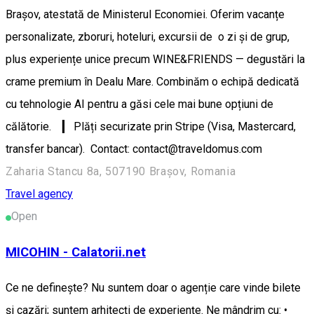
Brașov, atestată de Ministerul Economiei. Oferim vacanțe
personalizate, zboruri, hoteluri, excursii de o zi și de grup,
plus experiențe unice precum WINE&FRIENDS — degustări la
crame premium în Dealu Mare. Combinăm o echipă dedicată
cu tehnologie AI pentru a găsi cele mai bune opțiuni de
călătorie. ▎ Plăți securizate prin Stripe (Visa, Mastercard,
transfer bancar). Contact: contact@traveldomus.com
Zaharia Stancu 8a, 507190 Brașov, Romania
Travel agency
Open
MICOHIN - Calatorii.net
Ce ne definește? Nu suntem doar o agenție care vinde bilete
și cazări; suntem arhitecți de experiențe. Ne mândrim cu: •