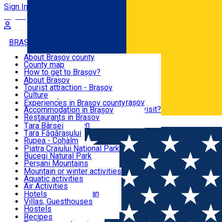
Sign In
Sign Up Free
BRAȘOV COUNTY
About Brașov county
County map
BRAȘOV
How to get to Brașov?
Tourist Information Centers
About Brașov
Tourist Guides
Tourist attraction - Brașov
EXPERIENCES
Brașov Tourism Recommendations
Culture
Historical tourist attractions
Tourist Information Center - Brașov
Experiences in Brașov county
What would a local recommend to visit?
Accommodation in Brașov
DESTINATIONS
Tourism news Brașov
Restaurants in Brasov
Română
Restaurants
Usefull information
Țara Bârsei
Țara Făgărașului
NATURE
Rupea - Cohalm
ECO Destinations
Piatra Craiului National Park
Bucegi Natural Park
ACTIVE TOURISM
Perșani Mountains
Făgăraș Mountains
Mountain or winter activities
Postăvarul Peak
Aquatic activities
ACCOMMODATION
Măgura Codlei
Air Activities
Ciucaș Mountains
Adventure, Equestrian
Hotels
Protected areas
Cycling, Running
Villas, Guesthouses
CULTURAL HERITAGE
Other natural attractions
Other activities
Hostels
Speoturism
Cottages
Recipes