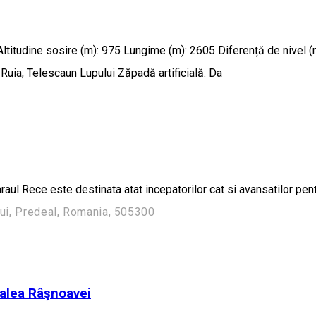
03 Altitudine sosire (m): 975 Lungime (m): 2605 Diferență de nivel
Ruia, Telescaun Lupului Zăpadă artificială: Da
araul Rece este destinata atat incepatorilor cat si avansatilor pe
lui, Predeal, Romania, 505300
Valea Râşnoavei