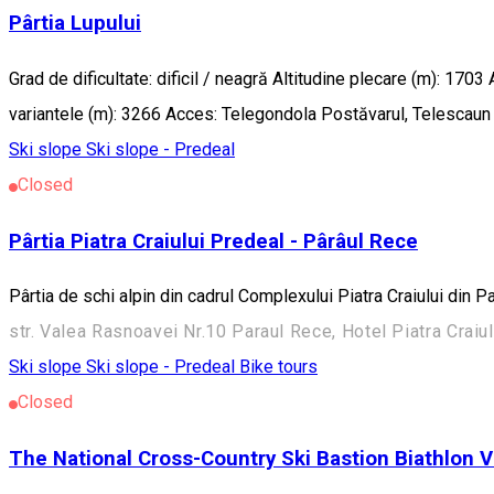
Pârtia Lupului
Grad de dificultate: dificil / neagră Altitudine plecare (m): 17
variantele (m): 3266 Acces: Telegondola Postăvarul, Telescaun 
Ski slope
Ski slope - Predeal
Closed
Pârtia Piatra Craiului Predeal - Pârâul Rece
Pârtia de schi alpin din cadrul Complexului Piatra Craiului din P
str. Valea Rasnoavei Nr.10 Paraul Rece, Hotel Piatra Craiu
Ski slope
Ski slope - Predeal
Bike tours
Closed
The National Cross-Country Ski Bastion Biathlon 