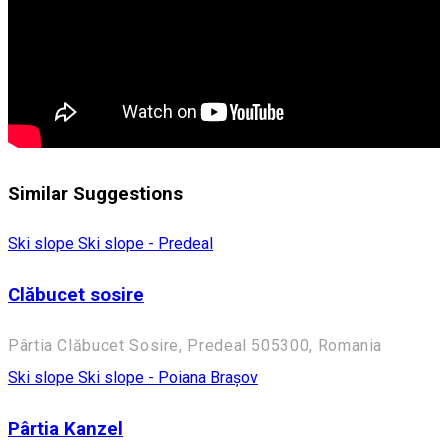
Similar Suggestions
Ski slope
Ski slope - Predeal
Clăbucet sosire
Pârtia Clăbucet Sosire, Predeal 505300, Romania
Ski slope
Ski slope - Poiana Brașov
Pârtia Kanzel