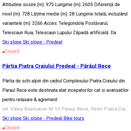
Altitudine sosire (m): 975 Lungime (m): 2605 Diferență de
nivel (m): 728 Lățime medie (m): 28 Lungime totală, incluzând
variantele (m): 3266 Acces: Telegondola Postăvarul,
Telescaun Ruia, Telescaun Lupului Zăpadă artificială: Da
Ski slope
Ski slope - Predeal
Closed
Pârtia Piatra Craiului Predeal - Pârâul Rece
Pârtia de schi alpin din cadrul Complexului Piatra Craiului din
Paraul Rece este destinata atat incepatorilor cat si avansatilor
pentru relaxare & agrement
str. Valea Rasnoavei Nr.10 Paraul Rece, Hotel Piatra Craiului, Predeal, Romania, 505300
Ski slope
Ski slope - Predeal
Bike tours
Closed