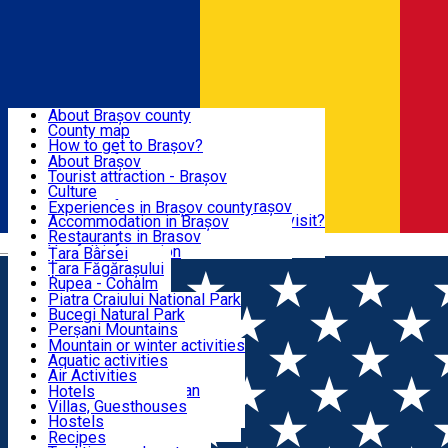
Sign In
Sign Up Free
BRAȘOV COUNTY
About Brașov county
County map
BRAȘOV
How to get to Brașov?
Tourist Information Centers
About Brașov
Tourist Guides
Tourist attraction - Brașov
EXPERIENCES
Brașov Tourism Recommendations
Culture
Historical tourist attractions
Tourist Information Center - Brașov
Experiences in Brașov county
What would a local recommend to visit?
Accommodation in Brașov
DESTINATIONS
Tourism news Brașov
Restaurants in Brasov
Română
Restaurants
Usefull information
Țara Bârsei
Țara Făgărașului
NATURE
Rupea - Cohalm
ECO Destinations
Piatra Craiului National Park
Bucegi Natural Park
ACTIVE TOURISM
Perșani Mountains
Făgăraș Mountains
Mountain or winter activities
Postăvarul Peak
Aquatic activities
ACCOMMODATION
Măgura Codlei
Air Activities
Ciucaș Mountains
Adventure, Equestrian
Hotels
Protected areas
Cycling, Running
Villas, Guesthouses
CULTURAL HERITAGE
Other natural attractions
Other activities
Hostels
Speoturism
Cottages
Recipes