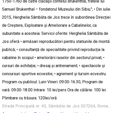
1750-1760 de către clăcașii contelui Brukenthal, fratele lui
Samuel Brukenthal – fondatorul Muzeului din Sibiu."; • Din iulie
2015, Herghelia Sâmbăta de Jos trece în subordinea Direcției
de Creștere, Exploatare și Ameliorare a Cabalinelor, ca
subunitate a acesteia. Servicii oferite: Herghelia Sâmbăta de
Jos oferă • armăsari reproducători pentru statiunile de montă
publică; • consultanță de specialitate privind reproducția la
cabaline în scopul • ameliorării raselor din sectorul privat; •
cursuri de echitație; • dresaj și antrenament; • spectacole și
concursuri sportive ecvestre; • agrement și turism ecvestru.
Program cu publicul: Luni-Vineri: 09.00-16.30, Program de
vară: 09.00-18.00 Intrare: 10 lei/pers Ora de călărie: 100 lei
Plimbare cu trăsura: 120lei/oră
Strada Principală nr. 45, Sâmbăta de Jos 507264, Romania