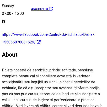
Sunday
http://www.pecailarasnov.ro
07:00
-
15:00
https://www.facebook.com/Centrul-de-Echitatie-Diana-
155056878031629/
About
Paleta noastră de servicii cuprinde: echitație, pensiune
completă pentru cai și consiliere ecvestră în vederea
achiziționării sau îngrijirii unui cal! În cadrul serviciilor de
echitație, fie că ești începător sau avansat, îți oferim sprijin
pas cu pas prin cursuri teoretice de îngrijire și cunoaștere a
calului sau cursuri de inițiere și perfecționare în practica
călăriei. Veți învăța să călăriți corect și veți deprinde baza în