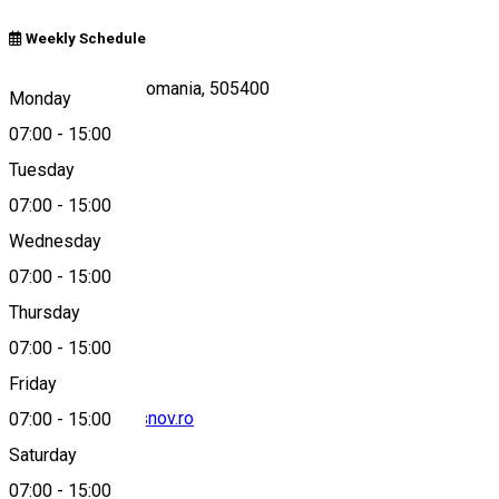
Weekly Schedule
Rasnov, Brasov, Romania, 505400
Monday
07:00
-
15:00
Tuesday
Map
07:00
-
15:00
Wednesday
07:00
-
15:00
0040744489257
Thursday
07:00
-
15:00
Friday
office@pecailarasnov.ro
07:00
-
15:00
Saturday
07:00
-
15:00