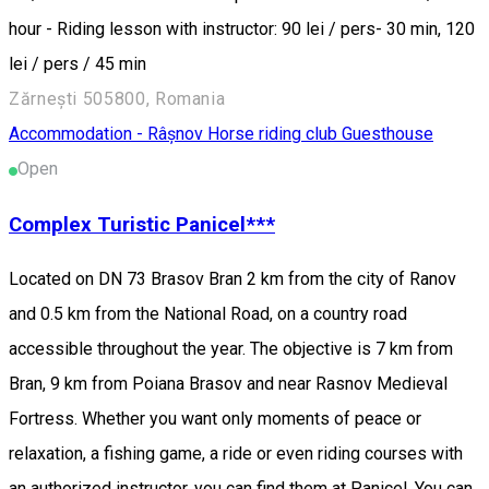
hour - Riding lesson with instructor: 90 lei / pers- 30 min, 120
lei / pers / 45 min
Zărnești 505800, Romania
Accommodation - Râșnov
Horse riding club
Guesthouse
Open
Complex Turistic Panicel***
Located on DN 73 Brasov Bran 2 km from the city of Ranov
and 0.5 km from the National Road, on a country road
accessible throughout the year. The objective is 7 km from
Bran, 9 km from Poiana Brasov and near Rasnov Medieval
Fortress. Whether you want only moments of peace or
relaxation, a fishing game, a ride or even riding courses with
an authorized instructor, you can find them at Panicel. You can