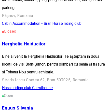
parking.
Râșnov, Romania
Cabin
Accommodation - Bran
Horse riding club
Closed
Herghelia Haiducilor
Bine ai venit la Herghelia Haiducilor! Te așteptăm în două
locații de vis: Bran-Șimon, pentru plimbări cu sania și trăsura
și Tohanu Nou pentru echitație.
Strada Iancu Gonțea 62, Bran 507025, Romania
Horse riding club
Guesthouse
Open
Equus Silvania