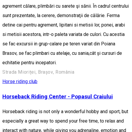
agrement călare, plimbări cu sarete şi sănii. În cadrul centrului
sunt prezentate, la cerere, demonstraţii de călărie. Ferma
detine cai pentru agrement, lipitani si metisii lor, ponei, arabi
si metisii acestora, intr-o paleta variata de culori. Cu acestia
se fac excursii in grup-calare pe teren variat din Poiana
Brasov, se fac plimbari cu atelaje, cu sania,cât și cursuri de
echitatie pentru incepatori.
Strada Mioriței, Brașov, România
Horse riding club
Horseback Riding Center - Popasul Craiului
Horseback riding is not only a wonderful hobby and sport, but
especially a great way to spend your free time, to relax and
interact with nature, while giving you adrenaline, emotion and