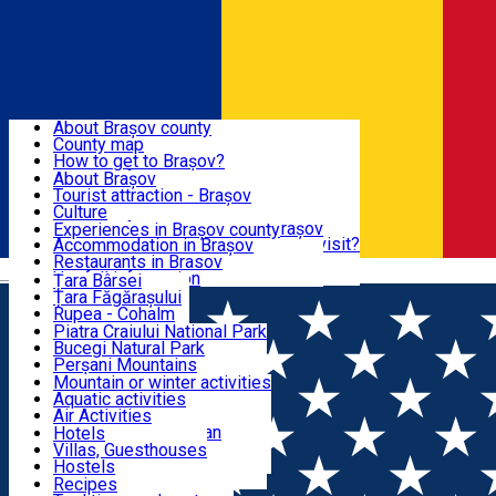
Sign In
Sign Up Free
BRAȘOV COUNTY
About Brașov county
County map
BRAȘOV
How to get to Brașov?
Tourist Information Centers
About Brașov
Tourist Guides
Tourist attraction - Brașov
EXPERIENCES
Brașov Tourism Recommendations
Culture
Historical tourist attractions
Tourist Information Center - Brașov
Experiences in Brașov county
What would a local recommend to visit?
Accommodation in Brașov
DESTINATIONS
Tourism news Brașov
Restaurants in Brasov
Română
Restaurants
Usefull information
Țara Bârsei
Țara Făgărașului
NATURE
Rupea - Cohalm
ECO Destinations
Piatra Craiului National Park
Bucegi Natural Park
ACTIVE TOURISM
Perșani Mountains
Făgăraș Mountains
Mountain or winter activities
Postăvarul Peak
Aquatic activities
ACCOMMODATION
Măgura Codlei
Air Activities
Ciucaș Mountains
Adventure, Equestrian
Hotels
Protected areas
Cycling, Running
Villas, Guesthouses
CULTURAL HERITAGE
Other natural attractions
Other activities
Hostels
Speoturism
Cottages
Recipes