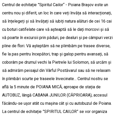
Centrul de echitație ”Spiritul Cailor“ - Poiana Brașov este un
centru nou și diferit, un loc în care veți învăța să interacționați,
să înțelegeți și să învățați să iubiți natura alături de cei 16 cai
cu boturi catifelate care vă așteaptă să le dați morcovi și să
vă poarte în excursii prin păduri, pe dealuri și pe câmpuri verzi
pline de flori. Vă așteptăm să ne plimbăm pe trasee diverse,
fie la pas pentru începători, trap și galop pentru avansați, să
coborâm pe drumul vechi la Pietrele lui Solomon, să urcăm și
să admirăm peisajul din Vârful Postăvarul sau să ne relaxam
în plimbări scurte pe traseele învecinate… Centrul nostru se
află la 5 minute de POIANA MICĂ, aproape de stația de
AUTOBUZ, lângă CABANA JUNILOR (CĂPRIOARA), accesul
făcându-se ușor atât cu mașina cât și cu autobuzul de Poiana.
La centrul de echitație ”SPIRITUL CAILOR” se vor organiza