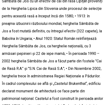
Sâmbăta de Jos cu un efectiv de cai din rasa Lipițan proveniți
de la Herghelia Lipica din Slovenia unde procesul de selecție
pentru această rasă a început încă din 1580; • 1913: în
preajma izbucnirii războiului mondial, herghelia Sâmbăta de
Jos a fost mutată definitiv, cu întregul efectiv (322 capete), la
Babolna în Ungaria; • Anul 1920: Statul Român reînființează
Herghelia Sâmbăta de Jos, ca herghelie națională, cu 3
armăsari pepinieri și 22 de iepe mamă; • În perioada 1990 –
2002 herghelia Sâmbăta de Jos a făcut parte din fostele "Cai
de Rasă R.A." și "S.N. Cai de Rasă S.A."; • Din Noiembrie 2002,
herghelia trece în administrarea Regiei Naționale a Pădurilor.
În cadrul complexului se află și „Castelul Brukenthal“, edificiu
declarat monument de arhitectură ce face parte din
patrimonial național. Castelul a fost construit în perioada anilor