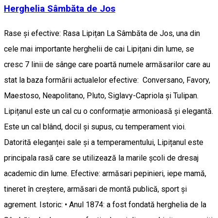
Herghelia Sâmbăta de Jos
Rase și efective: Rasa Lipițan La Sâmbăta de Jos, una din
cele mai importante herghelii de cai Lipițani din lume, se
cresc 7 linii de sânge care poartă numele armăsarilor care au
stat la baza formării actualelor efective: Conversano, Favory,
Maestoso, Neapolitano, Pluto, Siglavy-Capriola și Tulipan.
Lipițanul este un cal cu o conformație armonioasă și elegantă.
Este un cal blând, docil și supus, cu temperament vioi.
Datorită eleganței sale și a temperamentului, Lipițanul este
principala rasă care se utilizează la marile școli de dresaj
academic din lume. Efective: armăsari pepinieri, iepe mamă,
tineret în creștere, armăsari de montă publică, sport și
agrement. Istoric: • Anul 1874: a fost fondată herghelia de la