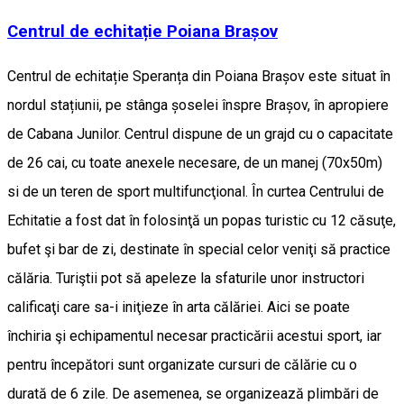
Centrul de echitație Poiana Brașov
Centrul de echitație Speranța din Poiana Brașov este situat în
nordul stațiunii, pe stânga șoselei înspre Brașov, în apropiere
de Cabana Junilor. Centrul dispune de un grajd cu o capacitate
de 26 cai, cu toate anexele necesare, de un manej (70x50m)
si de un teren de sport multifuncţional. În curtea Centrului de
Echitatie a fost dat în folosinţă un popas turistic cu 12 căsuţe,
bufet şi bar de zi, destinate în special celor veniţi să practice
călăria. Turiştii pot să apeleze la sfaturile unor instructori
calificaţi care sa-i iniţieze în arta călăriei. Aici se poate
închiria şi echipamentul necesar practicării acestui sport, iar
pentru începători sunt organizate cursuri de călărie cu o
durată de 6 zile. De asemenea, se organizează plimbări de