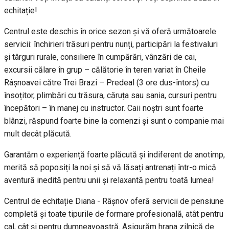
echitație!
Centrul este deschis în orice sezon și vă oferă următoarele
servicii: închirieri trăsuri pentru nunți, participări la festivaluri
și târguri rurale, consiliere în cumpărări, vânzări de cai,
excursii călare în grup – călătorie în teren variat în Cheile
Râșnoavei către Trei Brazi – Predeal (3 ore dus-întors) cu
însoțitor, plimbări cu trăsura, căruța sau sania, cursuri pentru
începători – în manej cu instructor. Caii noștri sunt foarte
blânzi, răspund foarte bine la comenzi și sunt o companie mai
mult decât plăcută.
Garantăm o experiență foarte plăcută și indiferent de anotimp,
merită să poposiți la noi și să vă lăsați antrenați într-o mică
aventură inedită pentru unii și relaxantă pentru toată lumea!
Centrul de echitație Diana - Râșnov oferă servicii de pensiune
completă și toate tipurile de formare profesională, atât pentru
cal, cât și pentru dumneavoastră. Asigurăm hrana zilnică de